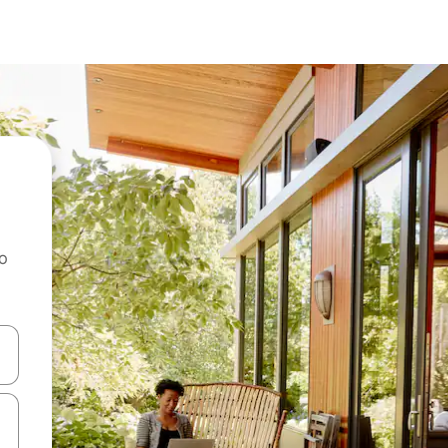
ao
dati koristeći se strelicama prema gore i prema dolje, kao i dodirom i