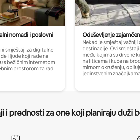
alni nomadi i poslovni
Oduševljenje zajamče
Nekad je smještaj važniji
destinacije. Ovi smještaji
i smještaji za digitalne
među kojima su drvene k
e i ljude koji rade na
na liticama i kuće na bro
nu s bežičnim internetom
mirnom okruženju, obiluj
ebnim prostorom za rad.
jedinstvenim značajkama
ji i prednosti za one koji planiraju duži 