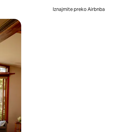
Iznajmite preko Airbnba
li prelaskom prstom po zaslonu.