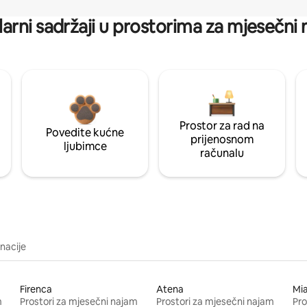
arni sadržaji u prostorima za mjesečni
Prostor za rad na
Povedite kućne
prijenosnom
ljubimce
računalu
inacije
Firenca
Atena
Mi
m
Prostori za mjesečni najam
Prostori za mjesečni najam
Pro