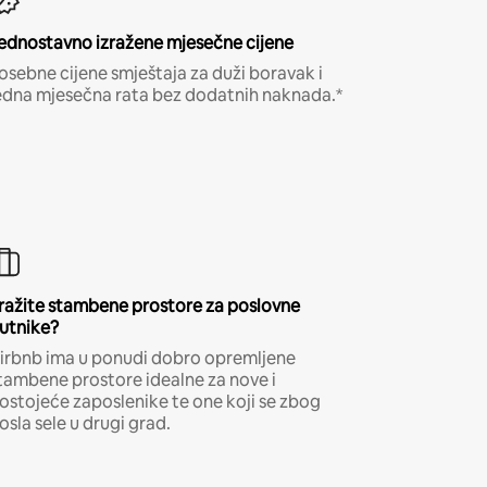
ednostavno izražene mjesečne cijene
osebne cijene smještaja za duži boravak i
edna mjesečna rata bez dodatnih naknada.*
ražite stambene prostore za poslovne
utnike?
irbnb ima u ponudi dobro opremljene
tambene prostore idealne za nove i
ostojeće zaposlenike te one koji se zbog
osla sele u drugi grad.