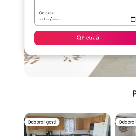
Odlazak
Pretraži
P
Odabrali gosti
Odabrali
Odabrali gosti
Odabrali