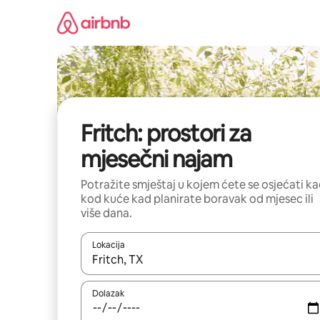
Prijeđi
na
sadržaj
Fritch: prostori za
mjesečni najam
Potražite smještaj u kojem ćete se osjećati k
kod kuće kad planirate boravak od mjesec ili
više dana.
Lokacija
Kada budu dostupni rezultati, moći ćete ih pregle
Dolazak