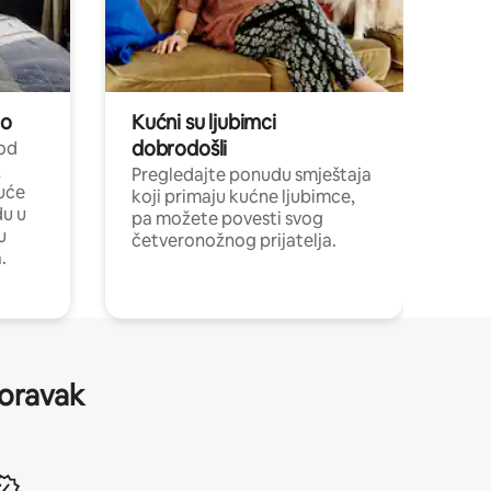
no
Kućni su ljubimci
dobrodošli
 od
,
Pregledajte ponudu smještaja
uće
koji primaju kućne ljubimce,
du u
pa možete povesti svog
u
četveronožnog prijatelja.
.
boravak