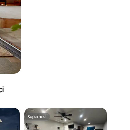
ci
Superhost
Superhost