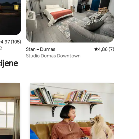
rosječna ocjena: 4,97/5, recenzija: 105
4,97 (105)
2
Stan – Dumas
Prosječna ocjena: 4,8
4,86 (7)
Studio Dumas Downtown
ijene