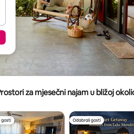
rostori za mjesečni najam u bližoj okoli
 gosti
Odabrali gosti
 gosti
Odabrali gosti