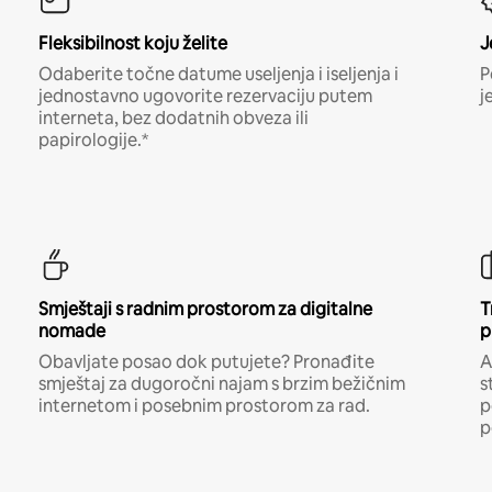
Fleksibilnost koju želite
J
Odaberite točne datume useljenja i iseljenja i
P
jednostavno ugovorite rezervaciju putem
j
interneta, bez dodatnih obveza ili
papirologije.*
Smještaji s radnim prostorom za digitalne
T
nomade
p
Obavljate posao dok putujete? Pronađite
A
smještaj za dugoročni najam s brzim bežičnim
s
internetom i posebnim prostorom za rad.
p
p