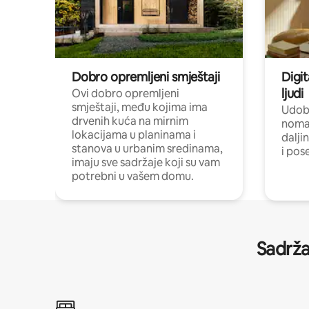
Dobro opremljeni smještaji
Digit
ljudi
Ovi dobro opremljeni
smještaji, među kojima ima
Udobn
drvenih kuća na mirnim
nomad
lokacijama u planinama i
dalji
stanova u urbanim sredinama,
i pos
imaju sve sadržaje koji su vam
potrebni u vašem domu.
Sadrža