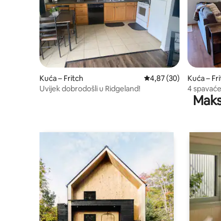
Kuća – Fritch
Prosječna ocjena: 4,87/
4,87 (30)
Kuća – Fr
Uvijek dobrodošli u Ridgeland!
4 spavaće
Maks
Merediths