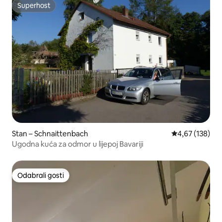
Superhost
Superhost
Stan – Schnaittenbach
Prosječna ocjen
4,67 (138)
Ugodna kuća za odmor u lijepoj Bavariji
Odabrali gosti
Odabrali gosti