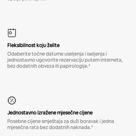
Fleksibilnost koju želite
Odaberite točne datume useljenja i iseljenja i
jednostavno ugovorite rezervaciju putem interneta,
bez dodatnih obveza ili papirologije.*
Jednostavno izražene mjesečne cijene
Posebne cijene smještaja za duži boravak i jedna
mjesečna rata bez dodatnih naknada.*