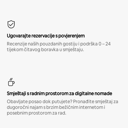
Ugovarajte rezervacije s povjerenjem
Recenzije naših pouzdanih gostiju i podrška 0 – 24
tijekom čitavog boravka u smještaju.
Smještaji s radnim prostorom za digitalne nomade
Obavljate posao dok putujete? Pronađite smještaj za
dugoročni najam s brzim bežičnim internetom i
posebnim prostorom za rad.