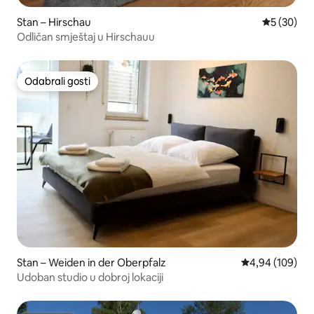
Stan – Hirschau
Prosječna o
5 (30)
Odličan smještaj u Hirschauu
Odabrali gosti
Odabrali gosti
Stan – Weiden in der Oberpfalz
Prosječna ocjen
4,94 (109)
Udoban studio u dobroj lokaciji