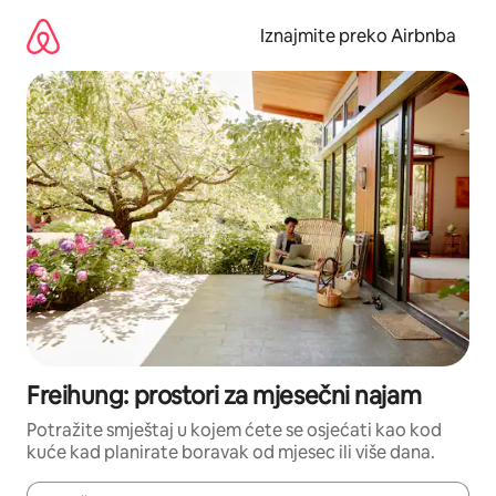
Prijeđi
na
Iznajmite preko Airbnba
sadržaj
Freihung: prostori za mjesečni najam
Potražite smještaj u kojem ćete se osjećati kao kod
kuće kad planirate boravak od mjesec ili više dana.