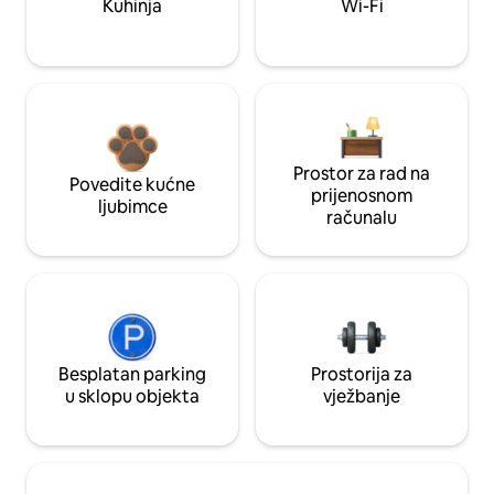
Kuhinja
Wi-Fi
Prostor za rad na
Povedite kućne
prijenosnom
ljubimce
računalu
Besplatan parking
Prostorija za
u sklopu objekta
vježbanje