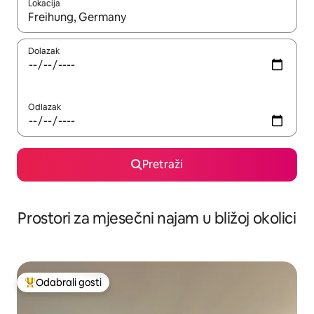
Lokacija
Kada budu dostupni rezultati, moći ćete ih pregledati koristeći
Dolazak
Odlazak
Pretraži
Prostori za mjesečni najam u bližoj okolici
Odabrali gosti
Među najviše rangiranima s oznakom „Odabrali gosti”