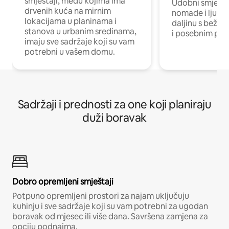
smještaji, među kojima ima
Udobni smještaj
drvenih kuća na mirnim
nomade i ljude 
lokacijama u planinama i
daljinu s bežič
stanova u urbanim sredinama,
i posebnim pro
imaju sve sadržaje koji su vam
potrebni u vašem domu.
Sadržaji i prednosti za one koji planiraju
duži boravak
Dobro opremljeni smještaji
Potpuno opremljeni prostori za najam uključuju
kuhinju i sve sadržaje koji su vam potrebni za ugodan
boravak od mjesec ili više dana. Savršena zamjena za
opciju podnajma.