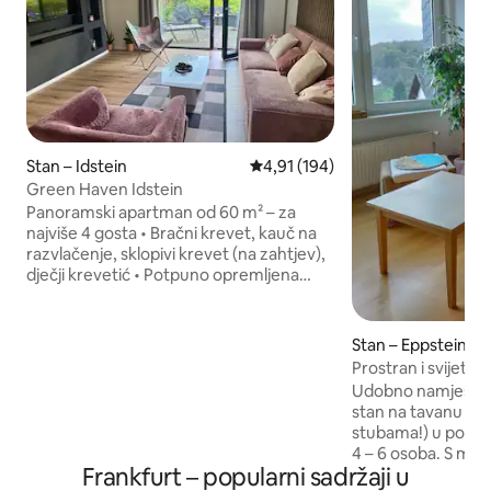
Stan – Idstein
Prosječna ocjena: 4,91/5, recenz
4,91 (194)
Green Haven Idstein
Panoramski apartman od 60 m² – za
najviše 4 gosta • Bračni krevet, kauč na
razvlačenje, sklopivi krevet (na zahtjev),
dječji krevetić • Potpuno opremljena
kuhinja: štednjak, pećnica, čajnik, aparat
za kavu, perilica za posuđe, hladnjak, TV.
• Visokokvalitetna posteljina, ručnici,
Stan – Eppstein
kava i čaj • Velika terasa s ležaljkom za
Prostran i svijeta
sunčanje, pogled na prirodu Odlična
Taunus
Udobno namješten,
lokacija: • 5 min vožnje automobilom / 30
stan na tavanu prik
min hoda do centra Idsteina • Pješačke
stubama!) u podru
staze počinju na ulaznim vratima • 20
4 – 6 osoba. S ma
min do zračne luke Frankfurt i
Frankfurt – popularni sadržaji u
kosim stropovima
Wiesbadena • 2 km do autoceste • U