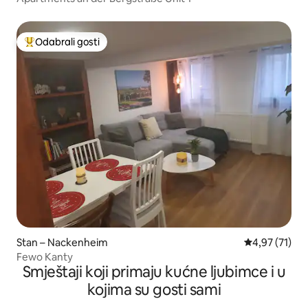
Odabrali gosti
Među najviše rangiranima s oznakom „Odabrali gosti”
Stan – Nackenheim
Prosječna ocje
4,97 (71)
Fewo Kanty
Smještaji koji primaju kućne ljubimce i u
kojima su gosti sami