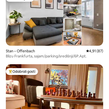
Odabrali gosti
Stan – Offenbach
Prosječna ocje
4,91 (87)
Blizu Frankfurta, sajam/parking/središnji/6P.Apt.
Odabrali gosti
Među najviše rangiranima s oznakom „Odabrali gosti”