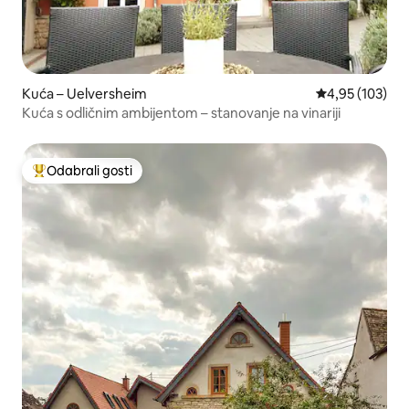
Kuća – Uelversheim
Prosječna ocjen
4,95 (103)
Kuća s odličnim ambijentom – stanovanje na vinariji
Odabrali gosti
Među najviše rangiranima s oznakom „Odabrali gosti”