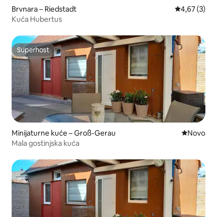
Brvnara – Riedstadt
Prosječna ocj
4,67 (3)
Kuća Hubertus
Superhost
Superhost
Minijaturne kuće – Groß-Gerau
Novi smješ
Novo
Mala gostinjska kuća