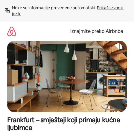
Prijeđi
Neke su informacije prevedene automatski. 
Prikaži izvorni 
na
jezik
sadržaj
Iznajmite preko Airbnba
Frankfurt – smještaji koji primaju kućne
ljubimce