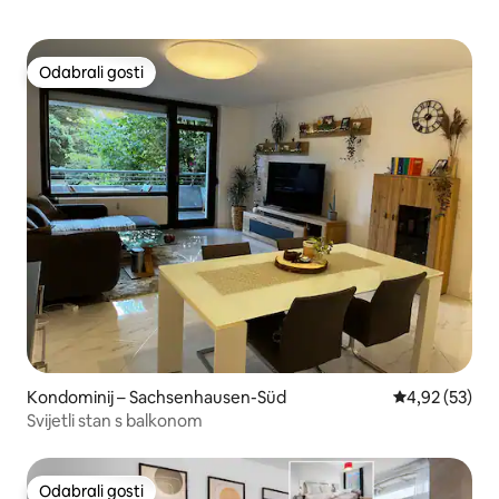
Odabrali gosti
Odabrali gosti
Kondominij – Sachsenhausen-Süd
Prosječna ocje
4,92 (53)
Svijetli stan s balkonom
Odabrali gosti