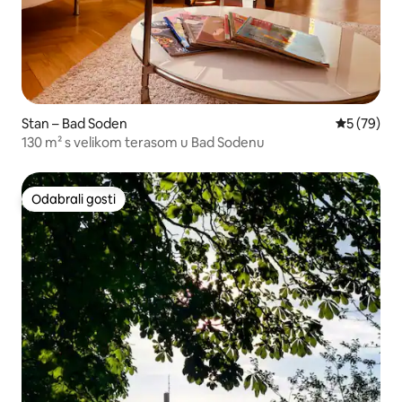
Stan – Bad Soden
Prosječna o
5 (79)
130 m² s velikom terasom u Bad Sodenu
Odabrali gosti
Odabrali gosti