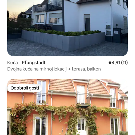
Kuća – Pfungstadt
Prosječna ocj
4,91 (11)
Dvojna kuća na mirnoj lokaciji + terasa, balkon
Odabrali gosti
Odabrali gosti