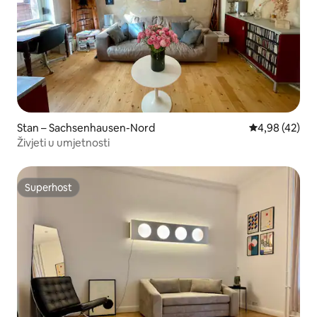
Stan – Sachsenhausen-Nord
Prosječna ocje
4,98 (42)
Živjeti u umjetnosti
Superhost
Superhost