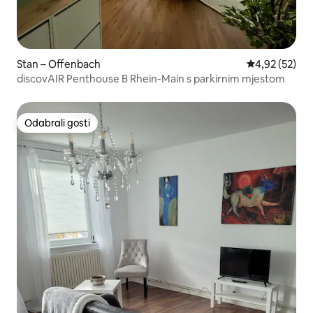
Stan – Offenbach
Prosječna ocje
4,92 (52)
discovAIR Penthouse B Rhein-Main s parkirnim mjestom
Odabrali gosti
Odabrali gosti