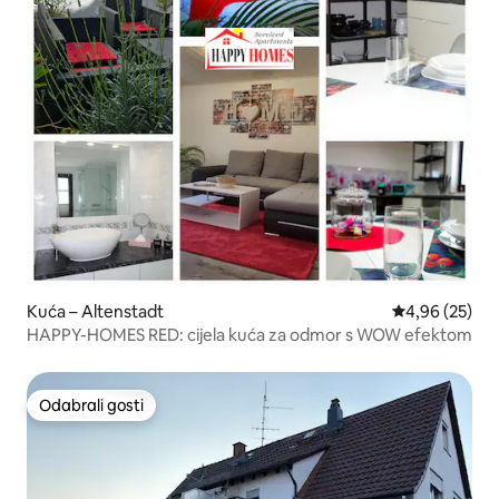
Kuća – Altenstadt
Prosječna ocje
4,96 (25)
HAPPY-HOMES RED: cijela kuća za odmor s WOW efektom
Odabrali gosti
Odabrali gosti