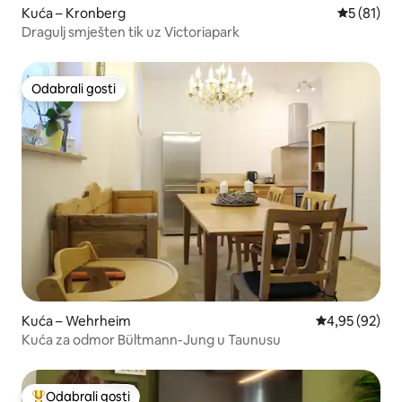
Kuća – Kronberg
Prosječna 
5 (81)
Dragulj smješten tik uz Victoriapark
Odabrali gosti
Odabrali gosti
Kuća – Wehrheim
Prosječna ocje
4,95 (92)
Kuća za odmor Bültmann-Jung u Taunusu
Odabrali gosti