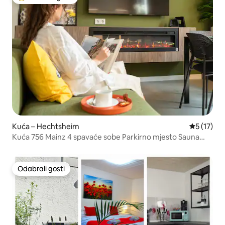
Među najviše rangiranima s oznakom „Odabrali gosti”
Kuća – Hechtsheim
Prosječna 
5 (17)
Kuća 756 Mainz 4 spavaće sobe Parkirno mjesto Sauna
Kuhinja na otvorenom
Odabrali gosti
Odabrali gosti