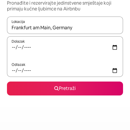
Pronađite i rezervirajte jedinstvene smještaje koji
primaju kućne ljubimce na Airbnbu
Lokacija
Kada budu dostupni rezultati, moći ćete ih pregledati koristeći
Dolazak
Odlazak
Pretraži