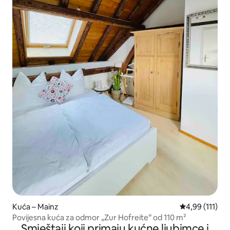
Kuća – Mainz
Prosječna ocje
4,99 (111)
Povijesna kuća za odmor „Zur Hofreite” od 110 m²
Smještaji koji primaju kućne ljubimce i