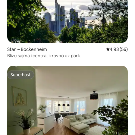
Stan – Bockenheim
Prosječna ocje
4,93 (56)
Blizu sajma i centra, izravno uz park.
Superhost
Superhost