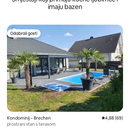
imaju bazen
Odabrali gosti
Odabrali gosti
Kondominij – Brechen
Prosječna ocje
4,88 (69)
prostrani stan s terasom