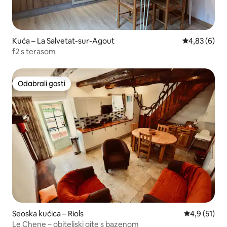
Kuća – La Salvetat-sur-Agout
Prosječna ocj
4,83 (6)
f2 s terasom
Odabrali gosti
Odabrali gosti
Seoska kućica – Riols
Prosječna oc
4,9 (51)
Le Chene – obiteljski gite s bazenom