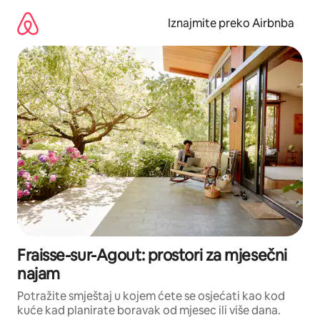
Prijeđi
na
Iznajmite preko Airbnba
sadržaj
Fraisse-sur-Agout: prostori za mjesečni
najam
Potražite smještaj u kojem ćete se osjećati kao kod
kuće kad planirate boravak od mjesec ili više dana.