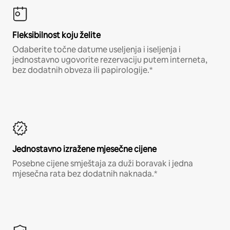
Fleksibilnost koju želite
Odaberite točne datume useljenja i iseljenja i
jednostavno ugovorite rezervaciju putem interneta,
bez dodatnih obveza ili papirologije.*
Jednostavno izražene mjesečne cijene
Posebne cijene smještaja za duži boravak i jedna
mjesečna rata bez dodatnih naknada.*