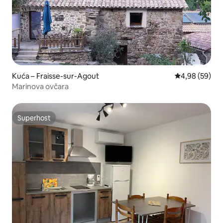
Kuća – Fraisse-sur-Agout
Prosječna ocje
4,98 (59)
Marinova ovčara
Superhost
Superhost