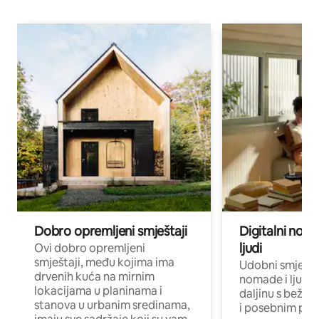
Dobro opremljeni smještaji
Digitalni noma
ljudi
Ovi dobro opremljeni
smještaji, među kojima ima
Udobni smještaj
drvenih kuća na mirnim
nomade i ljude 
lokacijama u planinama i
daljinu s bežič
stanova u urbanim sredinama,
i posebnim pro