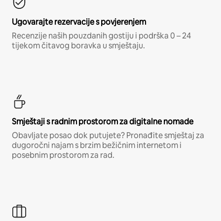
Ugovarajte rezervacije s povjerenjem
Recenzije naših pouzdanih gostiju i podrška 0 – 24
tijekom čitavog boravka u smještaju.
Smještaji s radnim prostorom za digitalne nomade
Obavljate posao dok putujete? Pronađite smještaj za
dugoročni najam s brzim bežičnim internetom i
posebnim prostorom za rad.