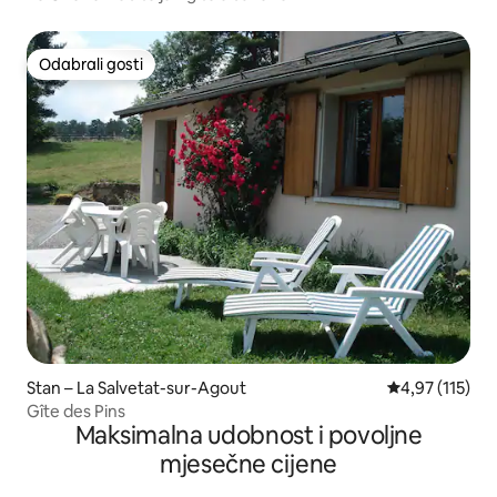
Odabrali gosti
Odabrali gosti
Stan – La Salvetat-sur-Agout
Prosječna ocjen
4,97 (115)
Gîte des Pins
Maksimalna udobnost i povoljne
mjesečne cijene