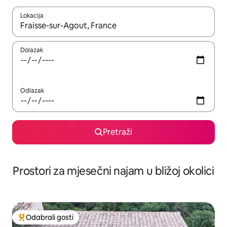
Lokacija
Kada budu dostupni rezultati, moći ćete ih pregledati koristeći
Dolazak
Odlazak
Pretraži
Prostori za mjesečni najam u bližoj okolici
Odabrali gosti
Među najviše rangiranima s oznakom „Odabrali gosti”