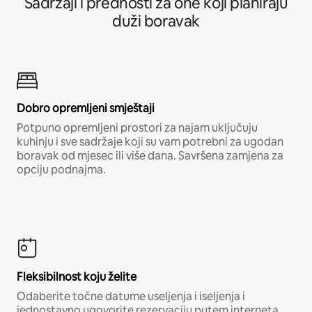
Sadržaji i prednosti za one koji planiraju
duži boravak
Dobro opremljeni smještaji
Potpuno opremljeni prostori za najam uključuju
kuhinju i sve sadržaje koji su vam potrebni za ugodan
boravak od mjesec ili više dana. Savršena zamjena za
opciju podnajma.
Fleksibilnost koju želite
Odaberite točne datume useljenja i iseljenja i
jednostavno ugovorite rezervaciju putem interneta,