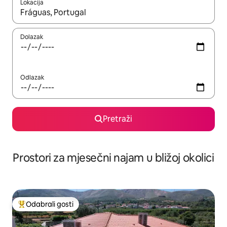
Lokacija
Kada budu dostupni rezultati, moći ćete ih pregledati koristeći
Dolazak
Odlazak
Pretraži
Prostori za mjesečni najam u bližoj okolici
Odabrali gosti
Među najviše rangiranima s oznakom „Odabrali gosti”