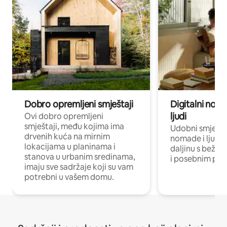
Dobro opremljeni smještaji
Digitalni noma
ljudi
Ovi dobro opremljeni
smještaji, među kojima ima
Udobni smještaj
drvenih kuća na mirnim
nomade i ljude 
lokacijama u planinama i
daljinu s bežič
stanova u urbanim sredinama,
i posebnim pro
imaju sve sadržaje koji su vam
potrebni u vašem domu.