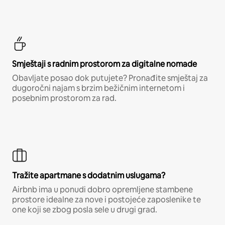
Smještaji s radnim prostorom za digitalne nomade
Obavljate posao dok putujete? Pronađite smještaj za
dugoročni najam s brzim bežičnim internetom i
posebnim prostorom za rad.
Tražite apartmane s dodatnim uslugama?
Airbnb ima u ponudi dobro opremljene stambene
prostore idealne za nove i postojeće zaposlenike te
one koji se zbog posla sele u drugi grad.