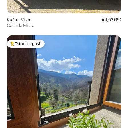
Kuća – Viseu
Prosječna ocje
4,63 (19)
Casa da Moita
Odabrali gosti
Među najviše rangiranima s oznakom „Odabrali gosti”