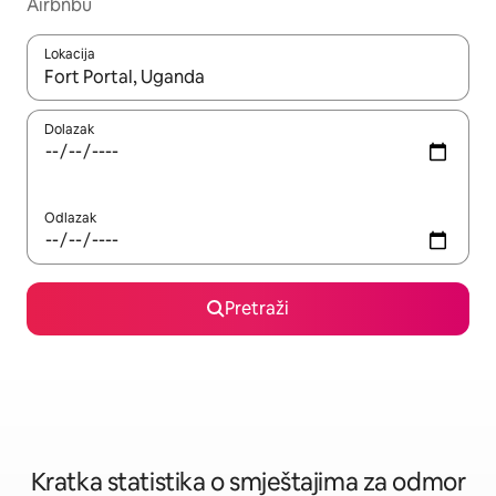
Airbnbu
Lokacija
Kada budu dostupni rezultati, moći ćete ih pregledati koristeći
Dolazak
Odlazak
Pretraži
Kratka statistika o smještajima za odmor