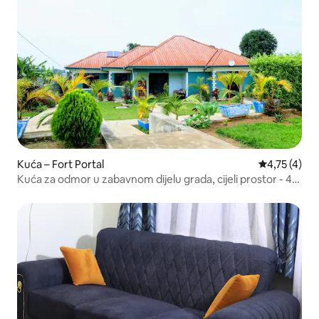
Kuća – Fort Portal
Prosječna oc
4,75 (4)
Kuća za odmor u zabavnom dijelu grada, cijeli prostor - 4
spavaće sobe