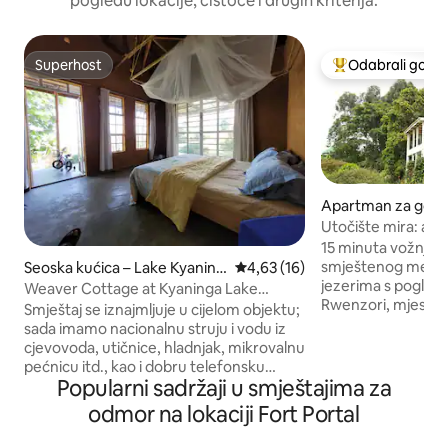
pogledu lokacije, čistoće i drugih kriterija.
Superhost
Odabrali gosti
Superhost
Među najviše ran
Apartman za goste
Utočište mira: apa
spavaće sobe
15 minuta vožnje o
smještenog među 
Seoska kućica – Lake Kyaning
Prosječna ocjena: 4,63/5, recen
4,63 (16)
jezerima s pogled
a
Weaver Cottage at Kyaninga Lake
Rwenzori, mjesto j
Uganda
Smještaj se iznajmljuje u cijelom objektu;
žudi. Prostor se na
sada imamo nacionalnu struju i vodu iz
prekrasnog poljop
cjevovoda, utičnice, hladnjak, mikrovalnu
gdje možete uživati
pećnicu itd., kao i dobru telefonsku
promatranju ptica, 
Popularni sadržaji u smještajima za
mrežu. Dvije privatne spavaće sobe,
u jezeru kratera. Tu 
bračni kreveti i bračni kreveti (širine 180-
odmor na lokaciji Fort Portal
za dublje kontempl
179 cm), WC/vruća tuš-kada u svakoj
obzira na to trebate
sobi. Promatrajte ždralove, turakose.