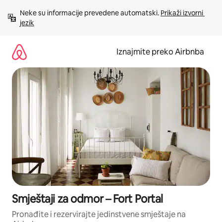
Prijeđi
Neke su informacije prevedene automatski. 
Prikaži izvorni 
na
jezik
sadržaj
Iznajmite preko Airbnba
Smještaji za odmor – Fort Portal
Pronađite i rezervirajte jedinstvene smještaje na