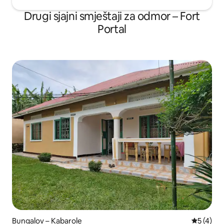
Drugi sjajni smještaji za odmor – Fort
Portal
Bungalov – Kabarole
Prosječna
5 (4)