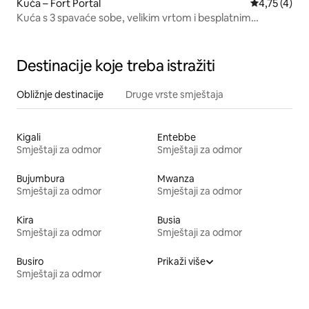
Kuća – Fort Portal
Prosječna oc
4,75 (4)
Kuća s 3 spavaće sobe, velikim vrtom i besplatnim
parkingom
Destinacije koje treba istražiti
Obližnje destinacije
Druge vrste smještaja
Kigali
Entebbe
Smještaji za odmor
Smještaji za odmor
Bujumbura
Mwanza
Smještaji za odmor
Smještaji za odmor
Kira
Busia
Smještaji za odmor
Smještaji za odmor
Busiro
Prikaži više
Smještaji za odmor