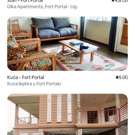
Stan – Fort Portal
Prosječna o
4,8 (5)
Dika Apartments, Fort Portal - Ug.
Kuća – Fort Portal
Prosječna
5 (4)
Kuća leptira u Fort Portalu