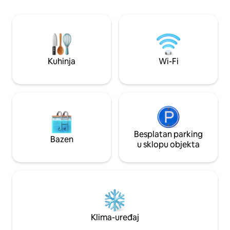
želite li prostor za p
Plivajte u jezeru, prošetajte do Fort
jednostavno za vi
Portala i zaobiđite jezero, posjetite
smještaj ima sve š
susjedne kolibe, obiđite našu autohtonu
šumu, posjetite dolinu Rift. Za dodatne
goste zatražite šator (na raspolaganju je
vrtni kamperi s tušem/WC-om). Za djecu
Kuhinja
Wi-Fi
prije tinejdžera ne naplaćuje se.
Besplatan parking
Bazen
u sklopu objekta
Klima-uređaj