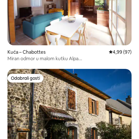
Kuća – Chabottes
Prosječna ocje
4,99 (97)
Miran odmor u malom kutku Alpa...
Odabrali gosti
Odabrali gosti