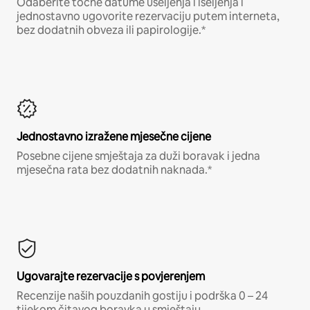
Odaberite točne datume useljenja i iseljenja i
jednostavno ugovorite rezervaciju putem interneta,
bez dodatnih obveza ili papirologije.*
Jednostavno izražene mjesečne cijene
Posebne cijene smještaja za duži boravak i jedna
mjesečna rata bez dodatnih naknada.*
Ugovarajte rezervacije s povjerenjem
Recenzije naših pouzdanih gostiju i podrška 0 – 24
tijekom čitavog boravka u smještaju.