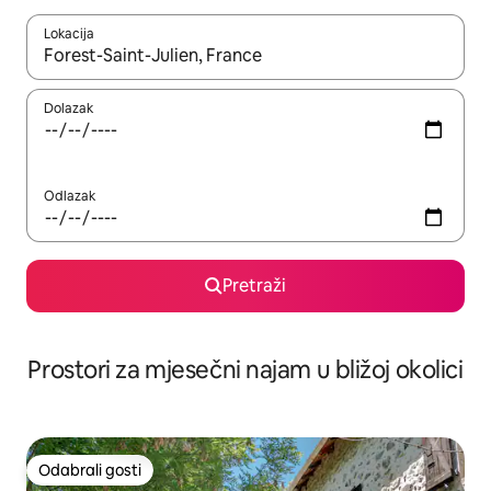
Lokacija
Kada budu dostupni rezultati, moći ćete ih pregledati koristeći
Dolazak
Odlazak
Pretraži
Prostori za mjesečni najam u bližoj okolici
Odabrali gosti
Odabrali gosti