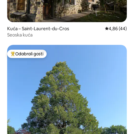
Kuća – Saint-Laurent-du-Cros
Prosječna ocje
4,86 (44)
Seoska kuća
Odabrali gosti
Među najviše rangiranima s oznakom „Odabrali gosti”