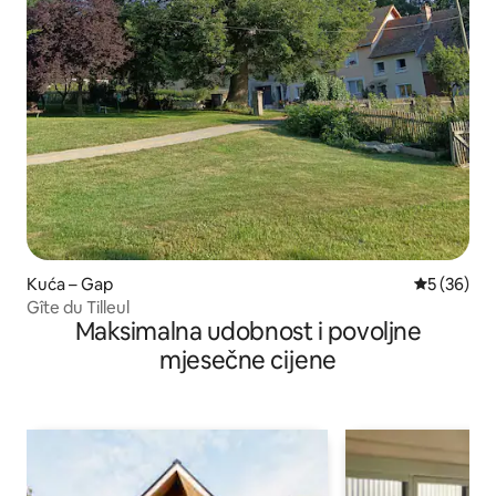
Kuća – Gap
Prosječna o
5 (36)
Gîte du Tilleul
Maksimalna udobnost i povoljne
mjesečne cijene