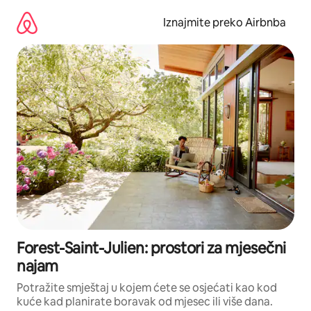
Prijeđi
na
Iznajmite preko Airbnba
sadržaj
Forest-Saint-Julien: prostori za mjesečni
najam
Potražite smještaj u kojem ćete se osjećati kao kod
kuće kad planirate boravak od mjesec ili više dana.