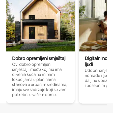
Dobro opremljeni smještaji
Digitalni noma
ljudi
Ovi dobro opremljeni
smještaji, među kojima ima
Udobni smještaj
drvenih kuća na mirnim
nomade i ljude 
lokacijama u planinama i
daljinu s bežič
stanova u urbanim sredinama,
i posebnim pro
imaju sve sadržaje koji su vam
potrebni u vašem domu.