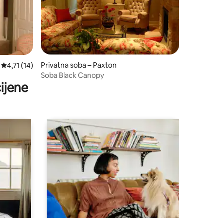
Privatna soba – Paxton
Prosječna ocjena: 4,71/5, recenzija: 14
4,71 (14)
Soba Black Canopy
ijene