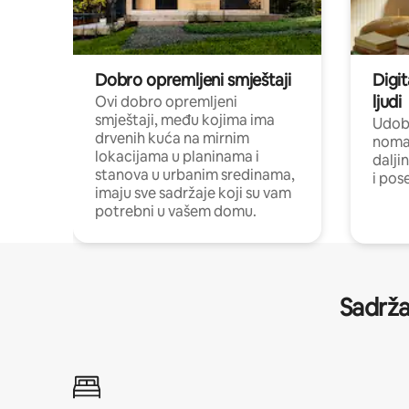
Dobro opremljeni smještaji
Digit
ljudi
Ovi dobro opremljeni
smještaji, među kojima ima
Udobn
drvenih kuća na mirnim
nomad
lokacijama u planinama i
dalji
stanova u urbanim sredinama,
i pos
imaju sve sadržaje koji su vam
potrebni u vašem domu.
Sadrža