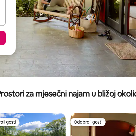
rostori za mjesečni najam u bližoj okoli
li gosti
Odabrali gosti
više rangiranima s oznakom „Odabrali gosti”
Odabrali gosti