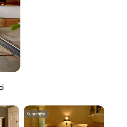
ci
Superhost
Superhost