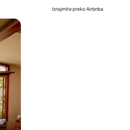
Iznajmite preko Airbnba
li prelaskom prstom po zaslonu.