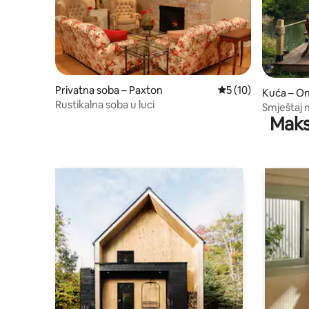
Privatna soba – Paxton
Prosječna ocjena: 5
5 (10)
Kuća – O
Rustikalna soba u luci
Smještaj n
Maks
divlje živo