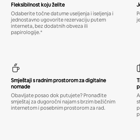
Fleksibilnost koju želite
J
Odaberite točne datume useljenja i iseljenja i
P
jednostavno ugovorite rezervaciju putem
j
interneta, bez dodatnih obveza ili
papirologije.*
Smještaji s radnim prostorom za digitalne
T
nomade
p
Obavljate posao dok putujete? Pronađite
A
smještaj za dugoročni najam s brzim bežičnim
s
internetom i posebnim prostorom za rad.
p
p