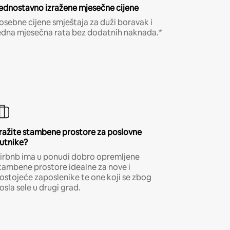
ednostavno izražene mjesečne cijene
osebne cijene smještaja za duži boravak i
edna mjesečna rata bez dodatnih naknada.*
ražite stambene prostore za poslovne
utnike?
irbnb ima u ponudi dobro opremljene
tambene prostore idealne za nove i
ostojeće zaposlenike te one koji se zbog
osla sele u drugi grad.