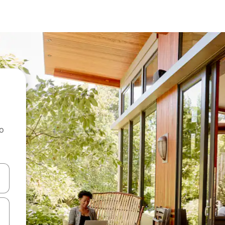
ao
dati koristeći se strelicama prema gore i prema dolje, kao i dodirom i