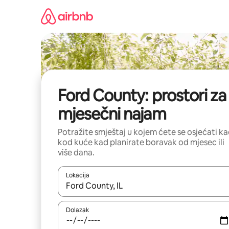
Prijeđi
na
sadržaj
Ford County: prostori za
mjesečni najam
Potražite smještaj u kojem ćete se osjećati k
kod kuće kad planirate boravak od mjesec ili
više dana.
Lokacija
Kada budu dostupni rezultati, moći ćete ih pregle
Dolazak