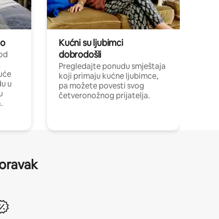
no
Kućni su ljubimci
dobrodošli
 od
,
Pregledajte ponudu smještaja
uće
koji primaju kućne ljubimce,
du u
pa možete povesti svog
u
četveronožnog prijatelja.
.
boravak