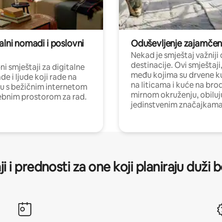
alni nomadi i poslovni
Oduševljenje zajamče
Nekad je smještaj važniji
destinacije. Ovi smještaji
i smještaji za digitalne
među kojima su drvene k
e i ljude koji rade na
na liticama i kuće na bro
nu s bežičnim internetom
mirnom okruženju, obiluj
ebnim prostorom za rad.
jedinstvenim značajkama
ji i prednosti za one koji planiraju duži 