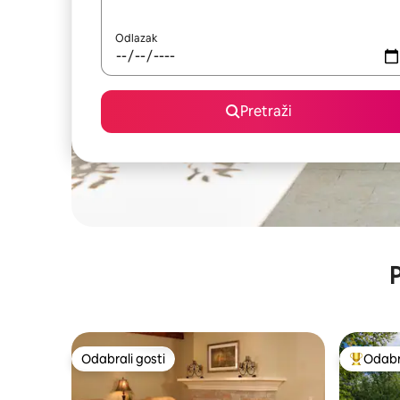
Odlazak
Pretraži
P
Odabrali gosti
Odabra
Odabrali gosti
Među naj