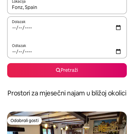
Lokacija
Kada budu dostupni rezultati, moći ćete ih pregledati koristeći
Dolazak
Odlazak
Pretraži
Prostori za mjesečni najam u bližoj okolici
Odabrali gosti
Odabrali gosti