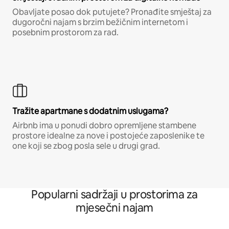
Obavljate posao dok putujete? Pronađite smještaj za
dugoročni najam s brzim bežičnim internetom i
posebnim prostorom za rad.
Tražite apartmane s dodatnim uslugama?
Airbnb ima u ponudi dobro opremljene stambene
prostore idealne za nove i postojeće zaposlenike te
one koji se zbog posla sele u drugi grad.
Popularni sadržaji u prostorima za
mjesečni najam