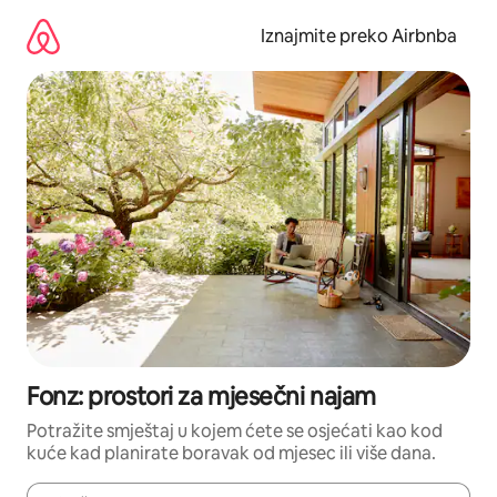
Prijeđi
na
Iznajmite preko Airbnba
sadržaj
Fonz: prostori za mjesečni najam
Potražite smještaj u kojem ćete se osjećati kao kod
kuće kad planirate boravak od mjesec ili više dana.