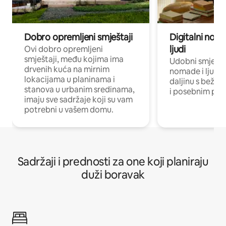
Dobro opremljeni smještaji
Digitalni noma
ljudi
Ovi dobro opremljeni
smještaji, među kojima ima
Udobni smještaj
drvenih kuća na mirnim
nomade i ljude 
lokacijama u planinama i
daljinu s bežič
stanova u urbanim sredinama,
i posebnim pro
imaju sve sadržaje koji su vam
potrebni u vašem domu.
Sadržaji i prednosti za one koji planiraju
duži boravak