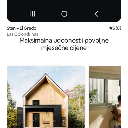
Stan – El Grado
Prosječna
5 (8)
Las Golondrinas
Maksimalna udobnost i povoljne
mjesečne cijene