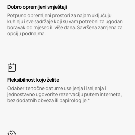
Dobro opremljeni smještaji
Potpuno opremljeni prostori za najam uključuju
kuhinju i sve sadržaje koji su vam potrebni za ugodan
boravak od mjesec ili više dana. Savršena zamjena za
opciju podnajma.
Fleksibilnost koju želite
Odaberite točne datume useljenja i iseljenja i
jednostavno ugovorite rezervaciju putem interneta,
bez dodatnih obveza ili papirologije.*