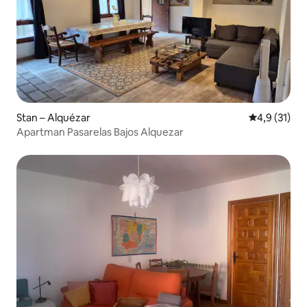
Stan – Alquézar
Prosječna oc
4,9 (31)
Apartman Pasarelas Bajos Alquezar