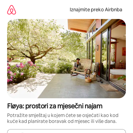
Prijeđi
na
Iznajmite preko Airbnba
sadržaj
Fløya: prostori za mjesečni najam
Potražite smještaj u kojem ćete se osjećati kao kod
kuće kad planirate boravak od mjesec ili više dana.