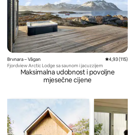
Brvnara – Vågan
Prosječna ocje
4,93 (115)
Fjordview Arctic Lodge sa saunom i jacuzzijem
Maksimalna udobnost i povoljne
mjesečne cijene