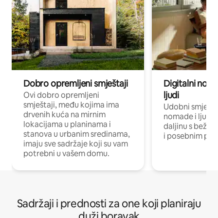
Dobro opremljeni smještaji
Digitalni noma
ljudi
Ovi dobro opremljeni
smještaji, među kojima ima
Udobni smještaj
drvenih kuća na mirnim
nomade i ljude 
lokacijama u planinama i
daljinu s bežič
stanova u urbanim sredinama,
i posebnim pro
imaju sve sadržaje koji su vam
potrebni u vašem domu.
Sadržaji i prednosti za one koji planiraju
duži boravak