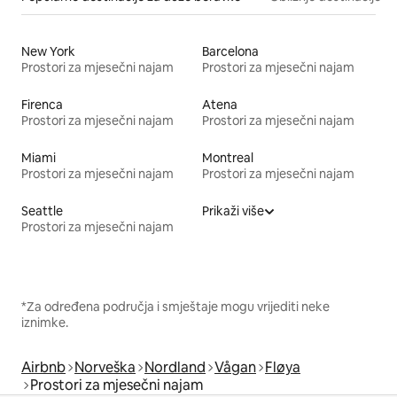
New York
Barcelona
Prostori za mjesečni najam
Prostori za mjesečni najam
Firenca
Atena
Prostori za mjesečni najam
Prostori za mjesečni najam
Miami
Montreal
Prostori za mjesečni najam
Prostori za mjesečni najam
Seattle
Prikaži više
Prostori za mjesečni najam
*Za određena područja i smještaje mogu vrijediti neke
iznimke.
Airbnb
Norveška
Nordland
Vågan
Fløya
Prostori za mjesečni najam