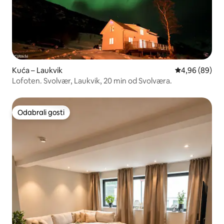
Kuća – Laukvik
Prosječna ocje
4,96 (89)
Lofoten. Svolvær, Laukvik, 20 min od Svolværa.
Odabrali gosti
Odabrali gosti