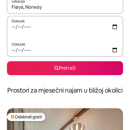
Lokacija
Kada budu dostupni rezultati, moći ćete ih pregledati koristeći
Dolazak
Odlazak
Pretraži
Prostori za mjesečni najam u bližoj okolici
Odabrali gosti
Među najviše rangiranima s oznakom „Odabrali gosti”