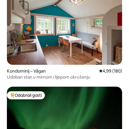
Kondominij – Vågan
Prosječna ocjen
4,99 (180)
Udoban stan u mirnom i lijepom okruženju
Odabrali gosti
Među najviše rangiranima s oznakom „Odabrali gosti”