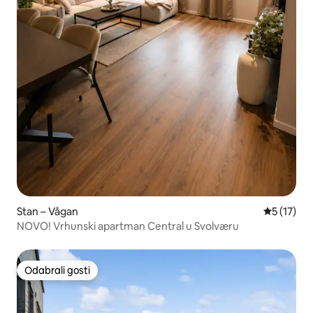
Stan – Vågan
Prosječna 
5 (17)
NOVO! Vrhunski apartman Central u Svolværu
Odabrali gosti
Odabrali gosti