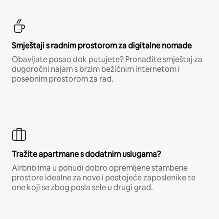
Smještaji s radnim prostorom za digitalne nomade
Obavljate posao dok putujete? Pronađite smještaj za
dugoročni najam s brzim bežičnim internetom i
posebnim prostorom za rad.
Tražite apartmane s dodatnim uslugama?
Airbnb ima u ponudi dobro opremljene stambene
prostore idealne za nove i postojeće zaposlenike te
one koji se zbog posla sele u drugi grad.