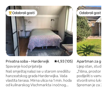
Odabrali gosti
Odabrali gosti
Među najviše rangiranima s oznakom „Odabrali gosti”
Odabrali gosti
Privatna soba – Harderwijk
Prosječna ocjena: 4,93/5, recenz
4,93 (105)
Apartman za gost
olde
Spavanje kod prijatelja
Lijep stan, studio 
bjelogoričnoj šumi
Naš smještaj nalazi se u starom središtu
„Tišina, prostor i luksuz ! Ra
hanzeatskog grada Harderwijka. Vaša
podijeliti s vama.
vlastita terasa. Mirna ulica na 1 min. hoda
stvorili smo luksu
od kulinarskog Vischmarkta i noćnog
Spreman je za 2 os
života na 5 min. Udoban smještaj s
kupaonica, WC, kuhi
električno podesivim letvičastim
prekrasnim priva
podnicama s madracima EMMA,
ljubitelje, gdje se nalaz
luksuznom privatnom kupaonicom,
uređena s ljubavlj