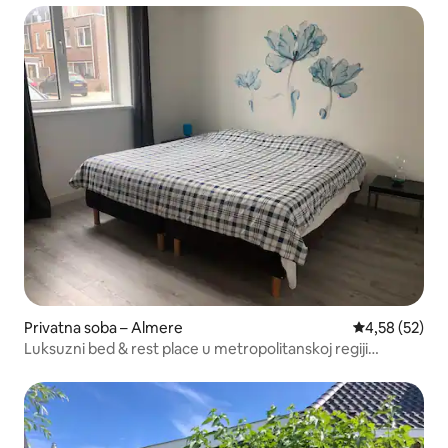
Privatna soba – Almere
Prosječna ocje
4,58 (52)
Luksuzni bed & rest place u metropolitanskoj regiji
Amsterdam.