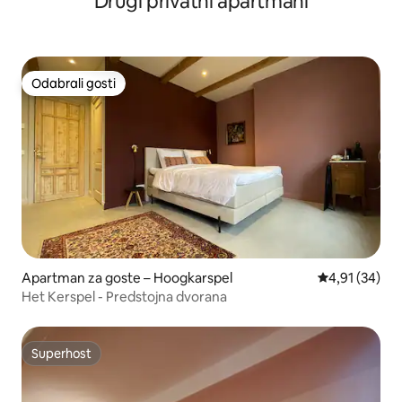
Drugi privatni apartmani
Odabrali gosti
Odabrali gosti
Apartman za goste – Hoogkarspel
Prosječna ocje
4,91 (34)
Het Kerspel - Predstojna dvorana
Superhost
Superhost