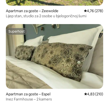
Apartman za goste – Zeewolde
Prosječna ocjen
4,76 (278)
Lijep stan, studio za 2 osobe u bjelogoričnoj šumi
Superhost
Superhost
Apartman za goste – Espel
Prosječna ocjen
4,83 (210)
Inez Farmhouse – 2 kamers