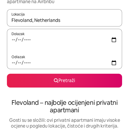
apartmane na Airbnbu
Lokacija
Kada budu dostupni rezultati, moći ćete ih pregledati koristeći
Dolazak
Odlazak
Pretraži
Flevoland – najbolje ocijenjeni privatni
apartmani
Gosti su se složili: ovi privatni apartmani imaju visoke
ocjene u pogledu lokacije, čistoće i drugih kriterija.