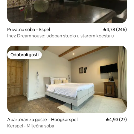
Privatna soba – Espel
Prosječna ocjen
4,78 (246)
Inez Dreamhouse; udoban studio u starom koestalu
Odabrali gosti
Odabrali gosti
Apartman za goste – Hoogkarspel
Prosječna ocje
4,93 (27)
Kerspel - Mliječna soba