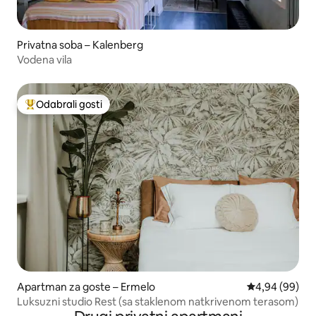
Privatna soba – Kalenberg
Vodena vila
Odabrali gosti
Među najviše rangiranima s oznakom „Odabrali gosti”
Apartman za goste – Ermelo
Prosječna ocje
4,94 (99)
Luksuzni studio Rest (sa staklenom natkrivenom terasom)