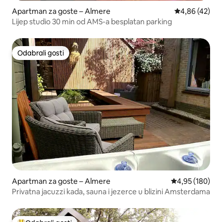
Apartman za goste – Almere
Prosječna ocje
4,86 (42)
Lijep studio 30 min od AMS-a besplatan parking
Odabrali gosti
Odabrali gosti
Apartman za goste – Almere
Prosječna ocjen
4,95 (180)
Privatna jacuzzi kada, sauna i jezerce u blizini Amsterdama