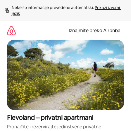
Prijeđi
Neke su informacije prevedene automatski. 
Prikaži izvorni 
na
jezik
sadržaj
Iznajmite preko Airbnba
Flevoland – privatni apartmani
Pronađite i rezervirajte jedinstvene privatne