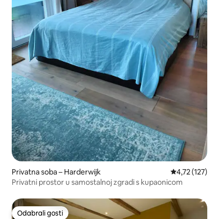
Privatna soba – Harderwijk
Prosječna ocje
4,72 (127)
Privatni prostor u samostalnoj zgradi s kupaonicom
Odabrali gosti
Odabrali gosti