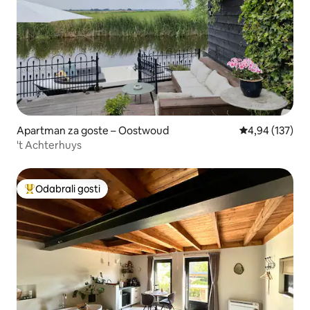
Apartman za goste – Oostwoud
Prosječna ocjen
4,94 (137)
't Achterhuys
Odabrali gosti
Među najviše rangiranima s oznakom „Odabrali gosti”