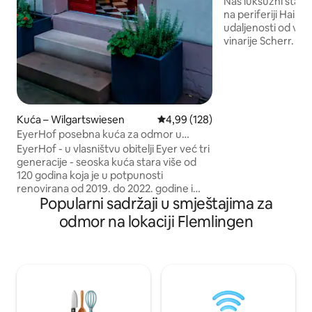
Naš luksuzni stan
na periferiji Hainf
udaljenosti od vins
vinarije Scherr. V
iza kuće. Idealna lo
vožnju biciklom i 
u Pfalškoj šumi. S
2 odrasle osobe i 2 
osobe. Poželjno je 
Kuća – Wilgartswiesen
Prosječna ocjena: 4,99/5, recenzi
4,99 (128)
Shopping je udalje
selu i vanjski baze
EyerHof posebna kuća za odmor u
neposrednoj blizini
Pfalzu
EyerHof - u vlasništvu obitelji Eyer već tri
generacije - seoska kuća stara više od
120 godina koja je u potpunosti
renovirana od 2019. do 2022. godine i
Popularni sadržaji u smještajima za
sada spaja poseban šarm seoske kuće s
modernim industrijskim stilom. Pored
odmor na lokaciji Flemlingen
terase, dvorišta i vrta nalazi se stanica za
roštilj s velikim novim plinskim roštiljem
Rösle i stajom koja se može koristiti kao
udoban salon. Unutrašnjost kuće spaja
drvene okvire s modernim željeznim,
drvenim, pješčenjakovim, glinenim
zidovima i staro s novim 🖤