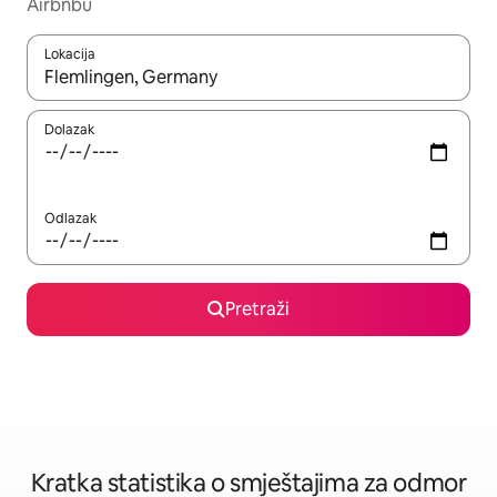
Airbnbu
Lokacija
Kada budu dostupni rezultati, moći ćete ih pregledati koristeći
Dolazak
Odlazak
Pretraži
Kratka statistika o smještajima za odmor