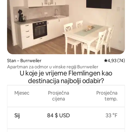
Stan – Burrweiler
Prosječna ocje
4,93 (74)
Apartman za odmor u vinske regiji Burrweiler
U koje je vrijeme Flemlingen kao
destinacija najbolji odabir?
Mjesec
Prosječna
Prosječna
cijena
temp.
Sij
84 $ USD
33 °F