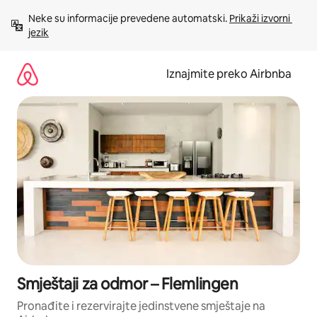
Prijeđi
Neke su informacije prevedene automatski. 
Prikaži izvorni 
na
jezik
sadržaj
Iznajmite preko Airbnba
Smještaji za odmor – Flemlingen
Pronađite i rezervirajte jedinstvene smještaje na