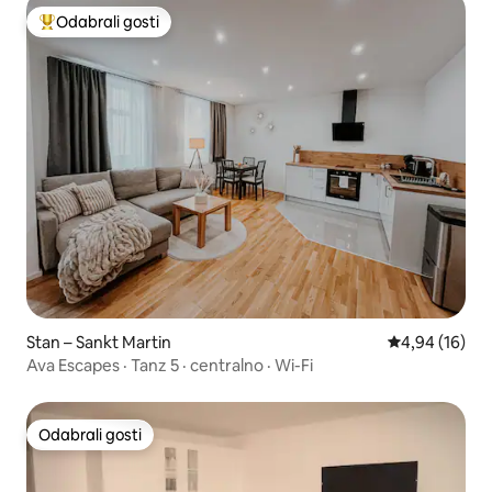
Odabrali gosti
Među najviše rangiranima s oznakom „Odabrali gosti”
Stan – Sankt Martin
Prosječna ocje
4,94 (16)
Ava Escapes · Tanz 5 · centralno · Wi-Fi
Odabrali gosti
Odabrali gosti