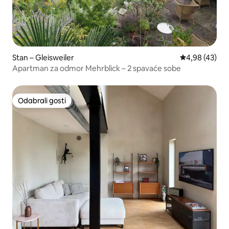
Stan – Gleisweiler
Prosječna ocje
4,98 (43)
Apartman za odmor Mehrblick – 2 spavaće sobe
Odabrali gosti
Odabrali gosti