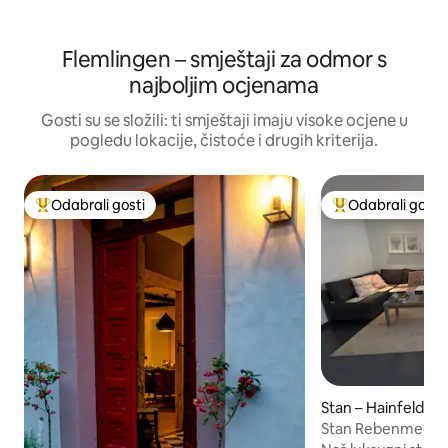
Flemlingen – smještaji za odmor s
najboljim ocjenama
Gosti su se složili: ti smještaji imaju visoke ocjene u
pogledu lokacije, čistoće i drugih kriterija.
Odabrali gosti
Odabrali gosti
Među najviše rangiranima s oznakom „Odabrali gosti”
Među najviše ran
Stan – Hainfeld
Stan Rebenmeer, 
vinograde!