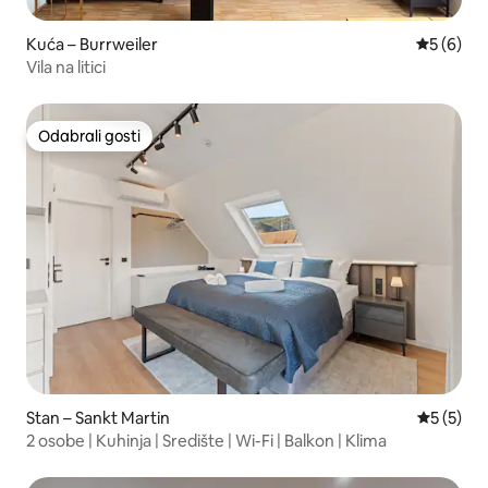
Kuća – Burrweiler
Prosječna
5 (6)
Vila na litici
Odabrali gosti
Odabrali gosti
Stan – Sankt Martin
Prosječna
5 (5)
2 osobe | Kuhinja | Središte | Wi-Fi | Balkon | Klima