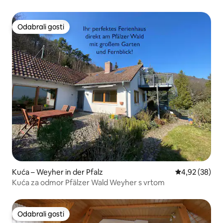
Odabrali gosti
Odabrali gosti
Kuća – Weyher in der Pfalz
Prosječna ocje
4,92 (38)
Kuća za odmor Pfälzer Wald Weyher s vrtom
Odabrali gosti
Odabrali gosti