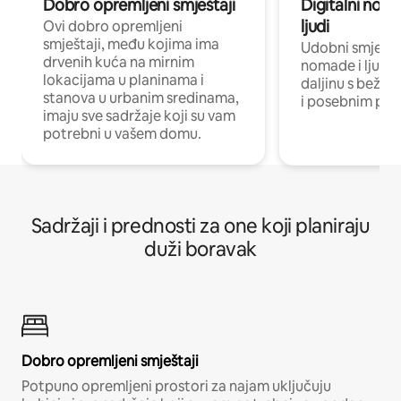
Dobro opremljeni smještaji
Digitalni noma
ljudi
Ovi dobro opremljeni
smještaji, među kojima ima
Udobni smještaj
drvenih kuća na mirnim
nomade i ljude 
lokacijama u planinama i
daljinu s bežič
stanova u urbanim sredinama,
i posebnim pro
imaju sve sadržaje koji su vam
potrebni u vašem domu.
Sadržaji i prednosti za one koji planiraju
duži boravak
Dobro opremljeni smještaji
Potpuno opremljeni prostori za najam uključuju