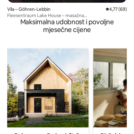
Vila – Göhren-Lebbin
Prosječna ocje
4,77 (69)
Fleesentraum Lake House – masažna
Maksimalna udobnost i povoljne
kada/sauna/SUP/kanu
mjesečne cijene