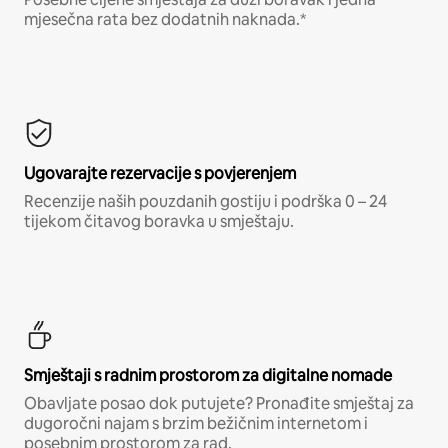
mjesečna rata bez dodatnih naknada.*
Ugovarajte rezervacije s povjerenjem
Recenzije naših pouzdanih gostiju i podrška 0 – 24
tijekom čitavog boravka u smještaju.
Smještaji s radnim prostorom za digitalne nomade
Obavljate posao dok putujete? Pronađite smještaj za
dugoročni najam s brzim bežičnim internetom i
posebnim prostorom za rad.