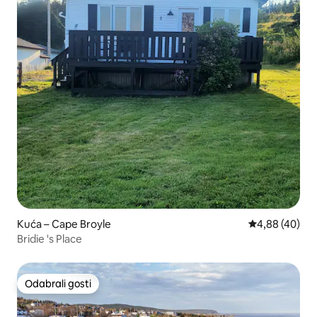
Kuća – Cape Broyle
Prosječna ocje
4,88 (40)
Bridie 's Place
Odabrali gosti
Odabrali gosti