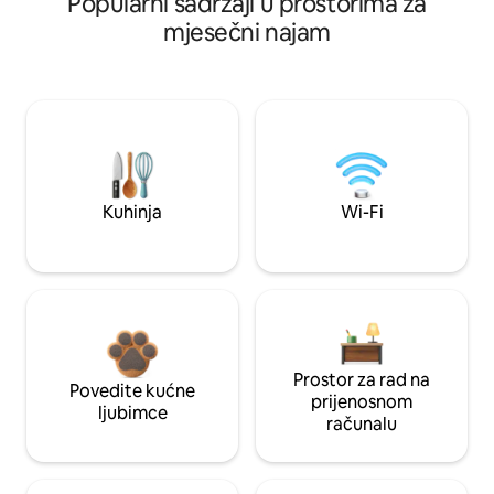
Popularni sadržaji u prostorima za
mjesečni najam
Kuhinja
Wi-Fi
Prostor za rad na
Povedite kućne
prijenosnom
ljubimce
računalu