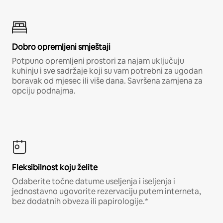
Dobro opremljeni smještaji
Potpuno opremljeni prostori za najam uključuju
kuhinju i sve sadržaje koji su vam potrebni za ugodan
boravak od mjesec ili više dana. Savršena zamjena za
opciju podnajma.
Fleksibilnost koju želite
Odaberite točne datume useljenja i iseljenja i
jednostavno ugovorite rezervaciju putem interneta,
bez dodatnih obveza ili papirologije.*