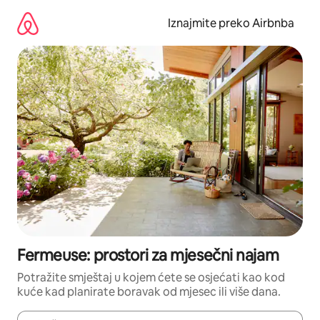
Prijeđi
na
Iznajmite preko Airbnba
sadržaj
Fermeuse: prostori za mjesečni najam
Potražite smještaj u kojem ćete se osjećati kao kod
kuće kad planirate boravak od mjesec ili više dana.