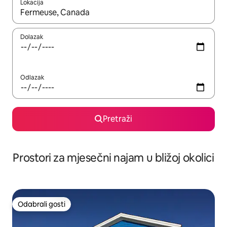
Lokacija
Kada budu dostupni rezultati, moći ćete ih pregledati koristeći
Dolazak
Odlazak
Pretraži
Prostori za mjesečni najam u bližoj okolici
Odabrali gosti
Odabrali gosti