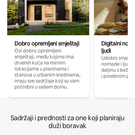
Dobro opremljeni smještaji
Digitalni noma
ljudi
Ovi dobro opremljeni
smještaji, među kojima ima
Udobni smještaj
drvenih kuća na mirnim
nomade i ljude 
lokacijama u planinama i
daljinu s bežič
stanova u urbanim sredinama,
i posebnim pro
imaju sve sadržaje koji su vam
potrebni u vašem domu.
Sadržaji i prednosti za one koji planiraju
duži boravak