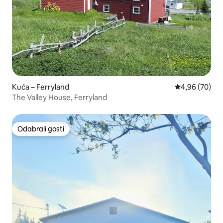
Kuća – Ferryland
Prosječna ocje
4,96 (70)
The Valley House, Ferryland
Odabrali gosti
Odabrali gosti