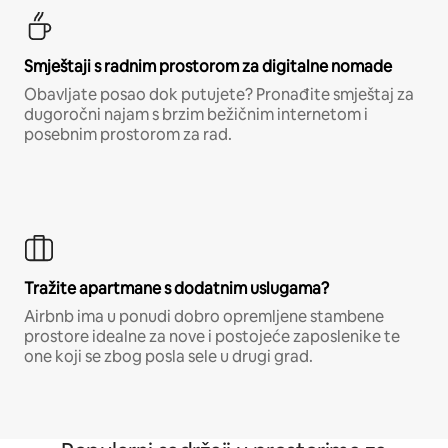
Smještaji s radnim prostorom za digitalne nomade
Obavljate posao dok putujete? Pronađite smještaj za
dugoročni najam s brzim bežičnim internetom i
posebnim prostorom za rad.
Tražite apartmane s dodatnim uslugama?
Airbnb ima u ponudi dobro opremljene stambene
prostore idealne za nove i postojeće zaposlenike te
one koji se zbog posla sele u drugi grad.