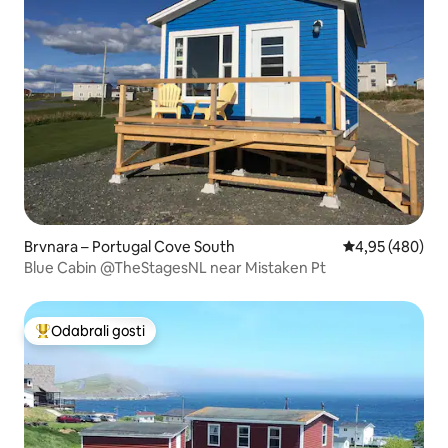
Brvnara – Portugal Cove South
Prosječna ocjen
4,95 (480)
Blue Cabin @TheStagesNL near Mistaken Pt
Odabrali gosti
Među najviše rangiranima s oznakom „Odabrali gosti”