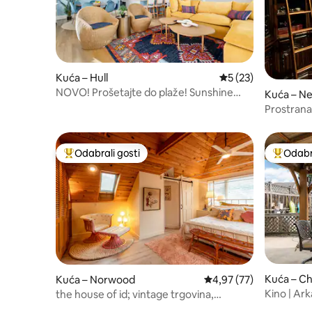
Kuća – Hull
Prosječna ocjena: 5/
5 (23)
NOVO! Prošetajte do plaže! Sunshine
Kuća – N
House
Prostrana
*Jednosta
Odabrali gosti
Odabra
Među najviše rangiranima s oznakom „Odabrali gosti”
Među naj
Kuća – Ch
Kuća – Norwood
Prosječna ocjena: 4,97/
4,97 (77)
Kino | Arkada | 
the house of id; vintage trgovina,
parkirna 
pristupačan prostor