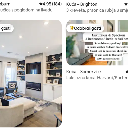
, recenzija: 144
oburn
Prosječna ocjena: 4,95/5, recenzija: 184
4,95 (184)
Kuća – Brighton
P
ćica s pogledom na livadu
3 kreveta, praonica rublja u smj
jedinici, centralni klima-uređaj,
 gosti
Odabrali gosti
 gosti
Među najviše rangiranima s oz
Kuća – Somerville
P
Luksuzna kuća-Harvard/Porte
, recenzija: 261
4BR/4Bath, Parking