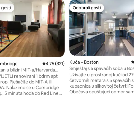
 gosti
Odabrali gosti
 gosti
Odabrali gosti
Kuća – Boston
P
ambridge
Prosječna ocjena: 4,75/5, recenzija: 321
4,75 (321)
Smještaj s 5 spavaćih soba u Bo
tan u blizini MIT-a/Harvarda
besplatnim parkirnim mjestom 
Uživajte u prostranoj kući od 2
q-Besplatno parkiranje
VIJETLI renovirani 1 bdrm apt
dvorištem – za 12 osoba
četvornih metara s 5 spavaćih so
do MIT-A ili
kupaonica u slikovitoj četvrti Fort
. Nalazimo se u Cambridge
Obećava opuštajući odmor sa
q., 5 minuta hoda do Red Line
nekoliko minuta od Fenway Par
q. Stanica, 8-12 minuta hoda do
Longwood Medical Area, centr
vard Squarea. Propusnica za
sveučilišta, restorana, trgovina i
dostupna je na zahtjev. UNOS
mnogo toga. Obitelji, turisti i poslovni
ŠIFRU KLJUČA! SELF -
, recenzija: 333
putnici bit će zadivljeni jedinst
ak. Privatni ulaz. Besplatna
dizajnom i bogatom ponudom s
rig). MINIMALISTIČKA
ovog prekrasnog utočišta. ✔ 5 spavaćih
onci, tave, pribor za jelo,