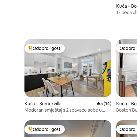
Kuća – Bo
Tribeca ch
terasom
Odabrali gosti
Odabrali
Među najviše rangiranima s oznakom „Odabrali gosti”
Odabrali
Kuća – Somerville
Prosječna ocjena: 5
5 (14)
Kuća – Bo
Moderan smještaj s 2 spavaće sobe u
Boston B
blizini Harvarda i MIT-a | Balkon + krovna
terasa
Odabrali gosti
Odabrali
Među najviše rangiranima s oznakom „Odabrali gosti”
Odabrali