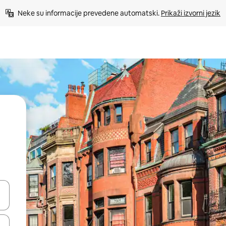
Neke su informacije prevedene automatski. 
Prikaži izvorni jezik
dati koristeći se strelicama prema gore i prema dolje, kao i dodirom i