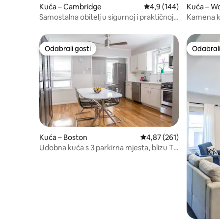
Kuća – Cambridge
Prosječna ocjena: 4,9/5
4,9 (144)
Kuća – W
Samostalna obitelj u sigurnoj i praktičnoj
Kamena ku
četvrti
Odabrali gosti
Odabrali
Odabrali gosti
Odabrali
Kuća – Boston
Prosječna ocjena: 4,87/5
4,87 (261)
Udobna kuća s 3 parkirna mjesta, blizu T-
a