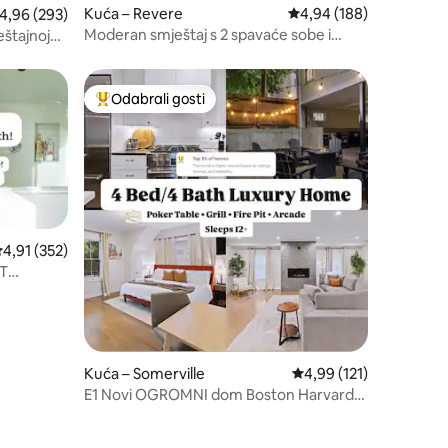
Kuća – Revere
Prosječna ocjena: 4,94/
4,94 (188)
rosječna ocjena: 4,96/5, recenzija: 293
4,96 (293)
Moderan smještaj s 2 spavaće sobe i
eštajnoj
parkirnim mjestom u blizini Encorea i
 parking
Logana
Odabrali gosti
nakom „Odabrali gosti”
Među najviše rangiranima s oznakom „Odabrali gosti”
rosječna ocjena: 4,91/5, recenzija: 352
4,91 (352)
rT
Kuća – Somerville
Prosječna ocjena: 4,99/
4,99 (121)
E1 Novi OGROMNI dom Boston Harvard
MIT 1 besplatno parkirno mjesto