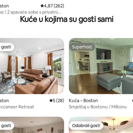
ston
Prosječna ocjena: 4,87/5, recenzija: 262
4,87 (262)
ic | 2 spavaće sobe s privatnim
Kuće u kojima su gosti sami
 gosti
Superhost
 gosti
Superhost
/5, recenzija: 14
ston
Prosječna ocjena: 5/5, recenzija: 28
5 (28)
Kuća – Boston
uccaneer Retreat
Smještaj u Bostonu / Miltonu
 gosti
Odabrali gosti
 gosti
Odabrali gosti