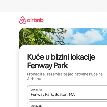
Prijeđi
na
sadržaj
Kuće u blizini lokacije
Fenway Park
Pronađite i rezervirajte jedinstvene kuće na
Airbnbu
Lokacija
Kada budu dostupni rezultati, moći ćete ih pregle
Dolazak