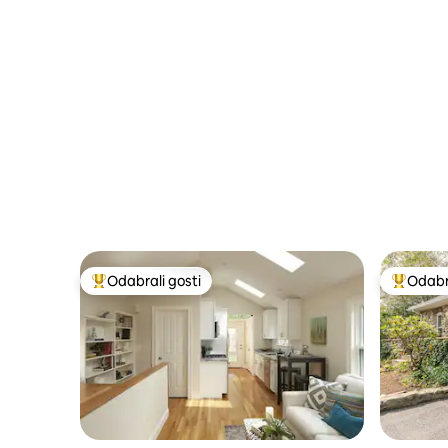
Odabrali gosti
Odabra
Među najviše rangiranima s oznakom „Odabrali gosti”
Među naj