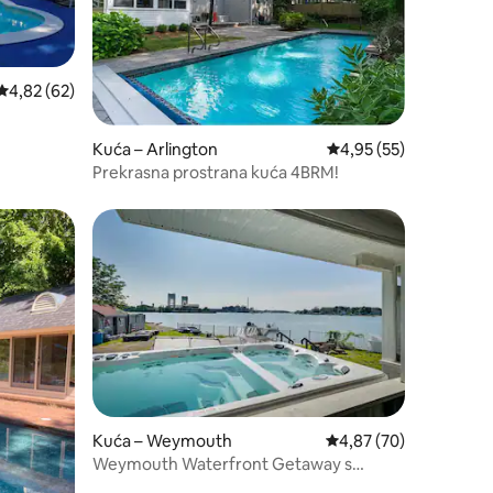
Prosječna ocjena: 4,82/5, recenzija: 62
4,82 (62)
Kuća – Arlington
Prosječna ocjena: 4,95
4,95 (55)
Prekrasna prostrana kuća 4BRM!
nakom „Odabrali gosti”
Kuća – Weymouth
Prosječna ocjena: 4,87
4,87 (70)
Weymouth Waterfront Getaway s
bazenom i hidromasažnom kadom