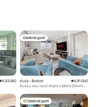
Odabrali gosti
Odabrali gosti
Prosječna ocjena: 4,93/5, recenzija: 46
4,93 (46)
Kuća – Boston
Prosječna ocjena: 4,91
4,91 (64)
Kuća u nizu na tri etaže u blizini četvrti
South Boston's Best!
Odabrali gosti
Među najviše rangiranima s oznakom „Odabrali gosti”