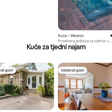
Kuća – Weston
P
Prostrana jedinica za odmor u
Kuće za tjedni najam
prigradskom gradu
li gosti
Odabrali gosti
više rangiranima s oznakom „Odabrali gosti”
Odabrali gosti