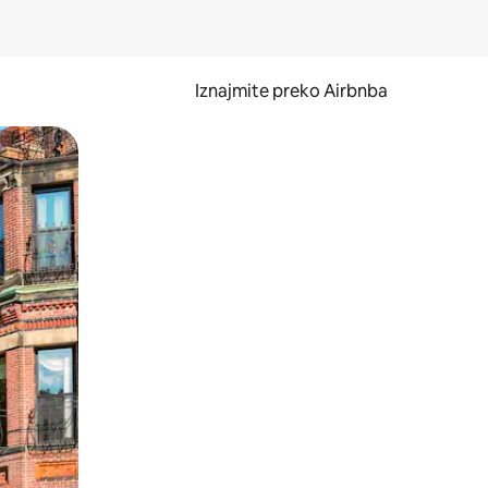
Iznajmite preko Airbnba
li prelaskom prstom po zaslonu.