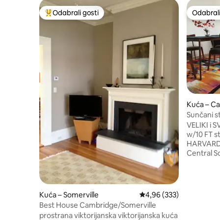
Odabrali gosti
Odabrali
Među najviše rangiranima s oznakom „Odabrali gosti”
Odabrali
Kuća – C
Sunčani s
Central S
VELIKI i S
w/10 FT strop. Pješačite 
HARVARDA
Central S
Central S
MIT i Har
parkiranje 
ŠIFRE ZA 
Kuća – Somerville
Prosječna ocjena: 4,96/5
4,96 (333)
dolazak/odlaz
Best House Cambridge/Somerville
kava (Keu
prostrana viktorijanska viktorijanska kuća
KUHINJA: l