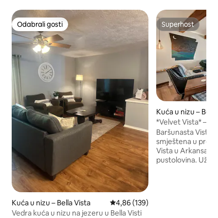
Odabrali gosti
Superhost
Odabrali gosti
Superhost
Kuća u nizu – Bella
*Velvet Vista* – d
Arkansasa
Baršunasta Vista p
smještena u prekra
Vista u Arkansasu 
pustolovina. Uživa
pješačkim i bicikli
terenima za golf, 
muzeju Crystal Br
kapeli Cooper, zan
Kuća u nizu – Bella Vista
Prosječna ocjena: 4,86/5, recenz
4,86 (139)
restoranima i svim
Vedra kuća u nizu na jezeru u Bella Visti
prirode. Naša kuća