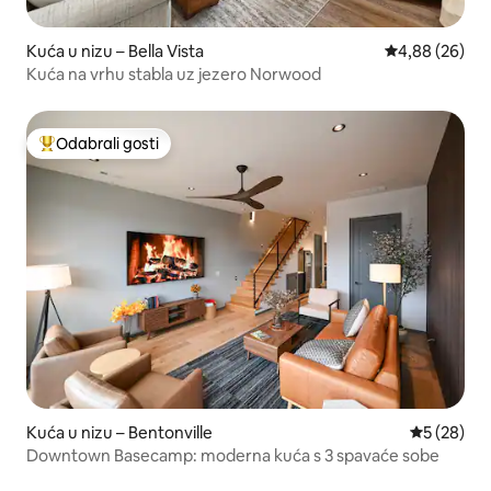
Kuća u nizu – Bella Vista
Prosječna ocje
4,88 (26)
Kuća na vrhu stabla uz jezero Norwood
Odabrali gosti
Među najviše rangiranima s oznakom „Odabrali gosti”
Kuća u nizu – Bentonville
Prosječna o
5 (28)
Downtown Basecamp: moderna kuća s 3 spavaće sobe