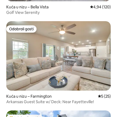
Kuća u nizu – Bella Vista
Prosječna ocjen
4,94 (120)
Golf View Serenity
Odabrali gosti
Odabrali gosti
Kuća u nizu – Farmington
Prosječna 
5 (25)
Arkansas Guest Suite w/ Deck: Near Fayetteville!