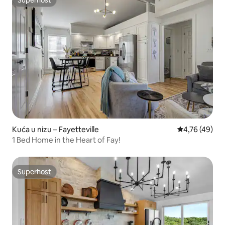
Superhost
Superhost
Kuća u nizu – Fayetteville
Prosječna ocje
4,76 (49)
1 Bed Home in the Heart of Fay!
Superhost
Superhost