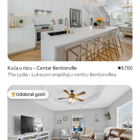
Kuća u nizu – Centar Bentonville
Prosječna 
5 (10)
The Lydia • Luksuzni smještaj u centru Bentonvillea
Odabrali gosti
Među najviše rangiranima s oznakom „Odabrali gosti”