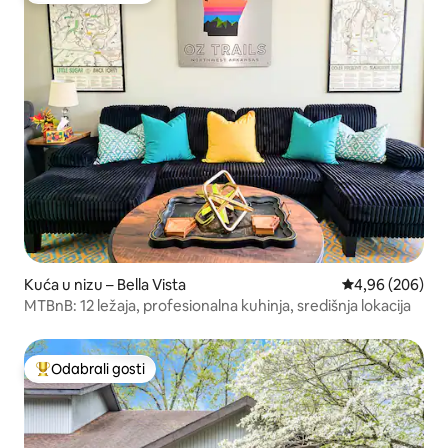
Kuća u nizu – Bella Vista
Prosječna ocjen
4,96 (206)
MTBnB: 12 ležaja, profesionalna kuhinja, središnja lokacija
Odabrali gosti
Među najviše rangiranima s oznakom „Odabrali gosti”