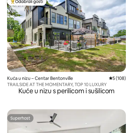
Odabrali gosti
Među najviše rangiranima s oznakom „Odabrali gosti”
Kuća u nizu – Centar Bentonville
Prosječna oc
5 (108)
TRAILSIDE AT THE MOMENTARY, TOP 10 LUXURY
Kuće u nizu s perilicom i sušilicom
Superhost
Superhost