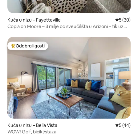
Kuća u nizu – Fayetteville
Prosječna o
5 (30)
Copia on Moore – 3 milje od sveučilišta u Arizoni – tik uz
autocestu I-49
Odabrali gosti
Među najviše rangiranima s oznakom „Odabrali gosti”
Kuća u nizu – Bella Vista
Prosječna o
5 (44)
WOW! Golf, bicikl/staza