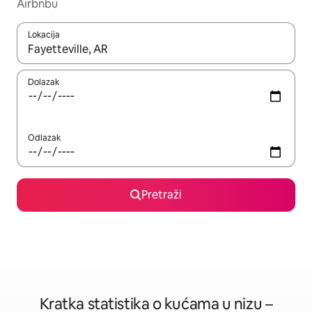
Airbnbu
Lokacija
Kada budu dostupni rezultati, moći ćete ih pregledati koristeći
Dolazak
Odlazak
Pretraži
Kratka statistika o kućama u nizu –