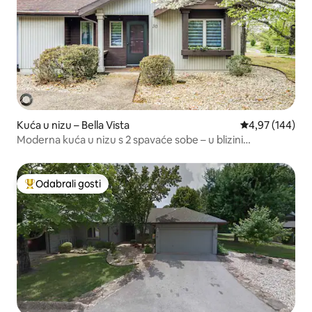
Kuća u nizu – Bella Vista
Prosječna ocjen
4,97 (144)
Moderna kuća u nizu s 2 spavaće sobe – u blizini
biciklističkih staza i golf terena
Odabrali gosti
Među najviše rangiranima s oznakom „Odabrali gosti”