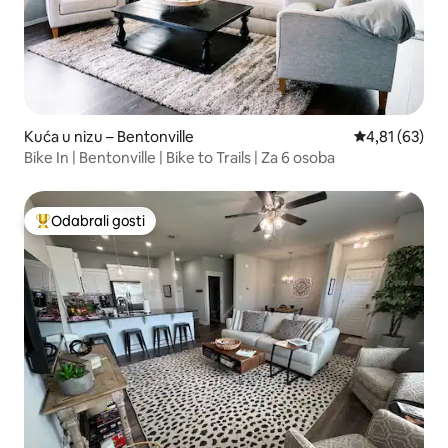
Kuća u nizu – Bentonville
Prosječna ocje
4,81 (63)
Bike In | Bentonville | Bike to Trails | Za 6 osoba
Odabrali gosti
Među najviše rangiranima s oznakom „Odabrali gosti”