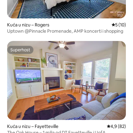
Kuća u nizu – Rogers
Prosječna 
5 (10)
Uptown @Pinnacle Promenade, AMP koncerti i shopping
Superhost
Superhost
Kuća u nizu – Fayetteville
Prosječna ocj
4,9 (82)
The Oak House – 1 milja od DT Fayetteville i UofA