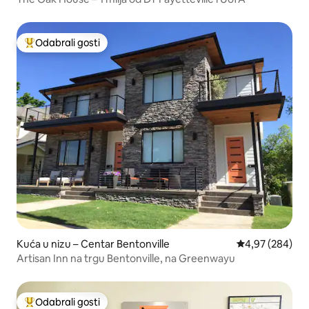
Odabrali gosti
Među najviše rangiranima s oznakom „Odabrali gosti”
Kuća u nizu – Centar Bentonville
Prosječna ocjen
4,97 (284)
Artisan Inn na trgu Bentonville, na Greenwayu
Odabrali gosti
Među najviše rangiranima s oznakom „Odabrali gosti”