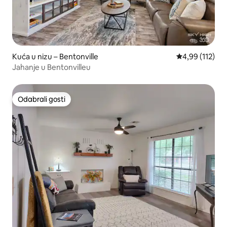
Kuća u nizu – Bentonville
Prosječna ocjen
4,99 (112)
Jahanje u Bentonvilleu
Odabrali gosti
Odabrali gosti