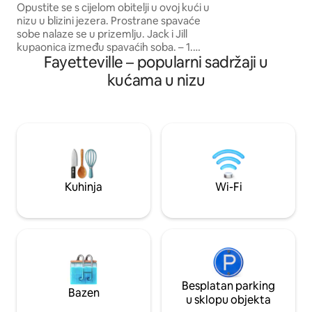
Opustite se s cijelom obitelji u ovoj kući u
sobe za 6 osoba id
nizu u blizini jezera. Prostrane spavaće
vjenčanja izvan gr
sobe nalaze se u prizemlju. Jack i Jill
je potreban brzi ili
kupaonica između spavaćih soba. – 1.
brdske bicikliste k
Fayetteville – popularni sadržaji u
spavaća soba: bračni krevet (širine 180 –
Rezervirajte smje
200 cm) s televizorom. – 2. spavaća
otmjenom smještaj
kućama u nizu
soba: bračni krevet (širine 150 – 179 cm) s
krovnim prozorima i televizorom. -1,5
kupaonica - Jednostavan pristup tvrtki
71 -10 minuta vožnje do Bentonvillea - U
blizini su biciklističke staze -opskrbljen
kafić -puna kuhinja – velika stražnja
terasa s pogledom na prekrasno
šumovito područje. - TV ravnog ekrana u
Kuhinja
Wi-Fi
dnevnom boravku -brodarske igre
Besplatan parking
Bazen
u sklopu objekta