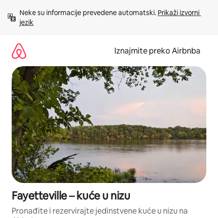
Prijeđi
Neke su informacije prevedene automatski. 
Prikaži izvorni 
na
jezik
sadržaj
Iznajmite preko Airbnba
Fayetteville – kuće u nizu
Pronađite i rezervirajte jedinstvene kuće u nizu na