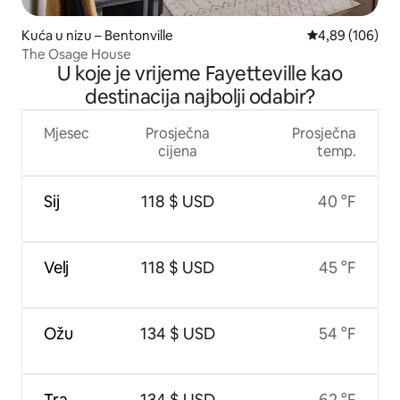
Kuća u nizu – Bentonville
Prosječna ocjen
4,89 (106)
The Osage House
U koje je vrijeme Fayetteville kao
destinacija najbolji odabir?
Mjesec
Prosječna
Prosječna
cijena
temp.
Sij
118 $ USD
40 °F
Velj
118 $ USD
45 °F
Ožu
134 $ USD
54 °F
Tra
134 $ USD
62 °F