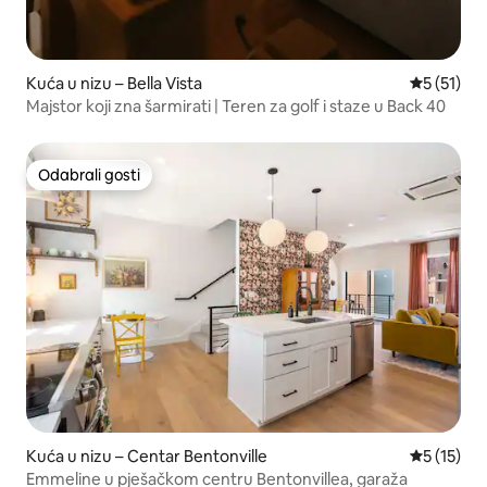
Kuća u nizu – Bella Vista
Prosječna 
5 (51)
Majstor koji zna šarmirati | Teren za golf i staze u Back 40
Odabrali gosti
Odabrali gosti
Kuća u nizu – Centar Bentonville
Prosječna 
5 (15)
Emmeline u pješačkom centru Bentonvillea, garaža