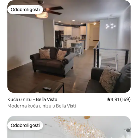
Odabrali gosti
Odabrali gosti
Kuća u nizu – Bella Vista
Prosječna ocjen
4,91 (169)
Moderna kuća u nizu u Bella Visti
Odabrali gosti
Odabrali gosti