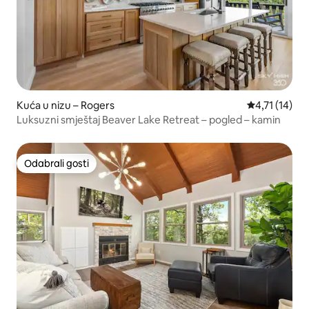
Kuća u nizu – Rogers
Prosječna ocj
4,71 (14)
Luksuzni smještaj Beaver Lake Retreat – pogled – kamin
Odabrali gosti
Odabrali gosti