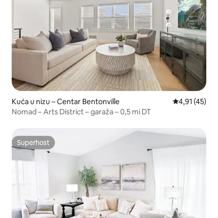
Kuća u nizu – Centar Bentonville
Prosječna ocj
4,91 (45)
Nomad – Arts District – garaža – 0,5 mi DT
Superhost
Superhost