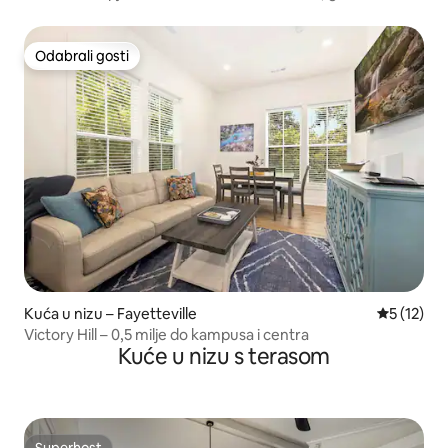
Odabrali gosti
Odabrali gosti
Kuća u nizu – Fayetteville
Prosječna 
5 (12)
Victory Hill – 0,5 milje do kampusa i centra
Kuće u nizu s terasom