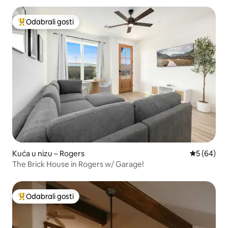
Odabrali gosti
Među najviše rangiranima s oznakom „Odabrali gosti”
Kuća u nizu – Rogers
Prosječna o
5 (64)
The Brick House in Rogers w/ Garage!
Odabrali gosti
Među najviše rangiranima s oznakom „Odabrali gosti”