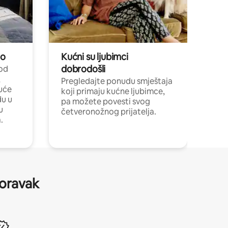
no
Kućni su ljubimci
dobrodošli
 od
,
Pregledajte ponudu smještaja
uće
koji primaju kućne ljubimce,
du u
pa možete povesti svog
u
četveronožnog prijatelja.
.
boravak