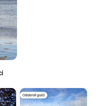
ci
Odabrali gosti
nakom „Odabrali gosti”
Odabrali gosti