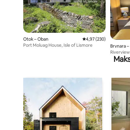
Otok – Oban
Prosječna ocjena: 4,97/5
4,97 (230)
Port Moluag House, Isle of Lismore
Brvnara –
Riverview
Maks
kada