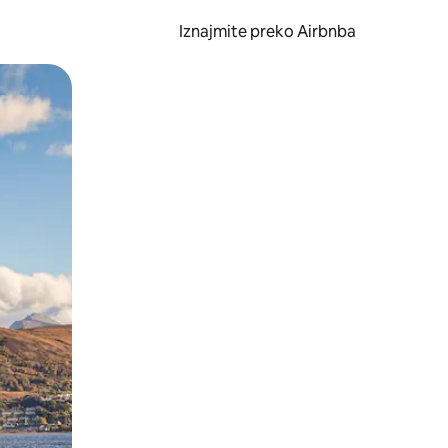
Iznajmite preko Airbnba
li prelaskom prstom po zaslonu.