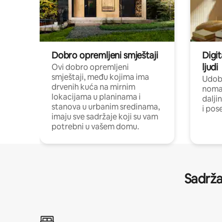
Dobro opremljeni smještaji
Digit
ljudi
Ovi dobro opremljeni
smještaji, među kojima ima
Udobn
drvenih kuća na mirnim
nomad
lokacijama u planinama i
dalji
stanova u urbanim sredinama,
i pos
imaju sve sadržaje koji su vam
potrebni u vašem domu.
Sadrža