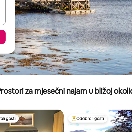
rostori za mjesečni najam u bližoj okoli
li gosti
Odabrali gosti
više rangiranima s oznakom „Odabrali gosti”
Među najviše rangiranima s oz