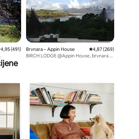
rosječna ocjena: 4,95/5, recenzija: 491
4,95 (491)
Brvnara – Appin House
Prosječna ocjena: 4,87/
4,87 (269)
BIRCH LODGE @Appin House, brvnara u
ijene
planinama uz more