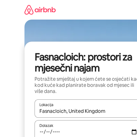
Prijeđi
na
sadržaj
Fasnacloich: prostori za
mjesečni najam
Potražite smještaj u kojem ćete se osjećati k
kod kuće kad planirate boravak od mjesec ili
više dana.
Lokacija
Kada budu dostupni rezultati, moći ćete ih pregle
Dolazak