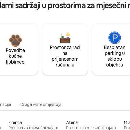
arni sadržaji u prostorima za mjesečni
Prostor za rad
Besplatan
Povedite
na
parking u
kućne
prijenosnom
sklopu
ljubimce
računalu
objekta
inacije
Druge vrste smještaja
Firenca
Atena
Mi
m
Prostori za mjesečni najam
Prostori za mjesečni najam
Pro