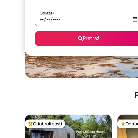
Odlazak
Pretraži
P
Odabrali gosti
Odabra
Među najviše rangiranima s oznakom „Odabrali gosti”
Među naj