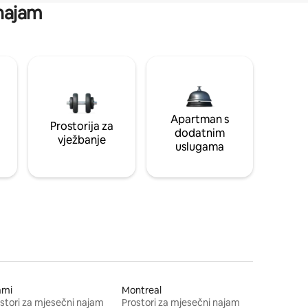
 najam
Apartman s
Prostorija za
dodatnim
vježbanje
uslugama
ami
Montreal
stori za mjesečni najam
Prostori za mjesečni najam