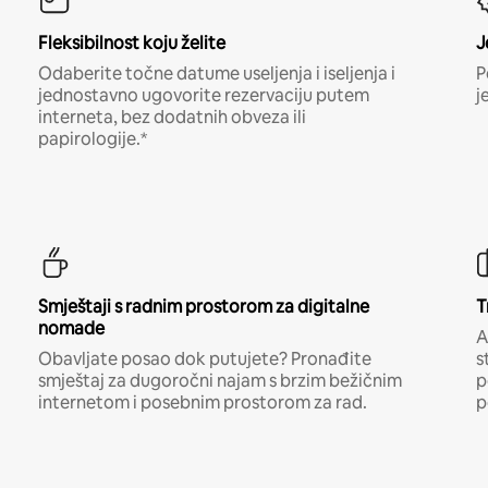
Fleksibilnost koju želite
J
Odaberite točne datume useljenja i iseljenja i
P
jednostavno ugovorite rezervaciju putem
j
interneta, bez dodatnih obveza ili
papirologije.*
Smještaji s radnim prostorom za digitalne
T
nomade
A
Obavljate posao dok putujete? Pronađite
s
smještaj za dugoročni najam s brzim bežičnim
p
internetom i posebnim prostorom za rad.
p