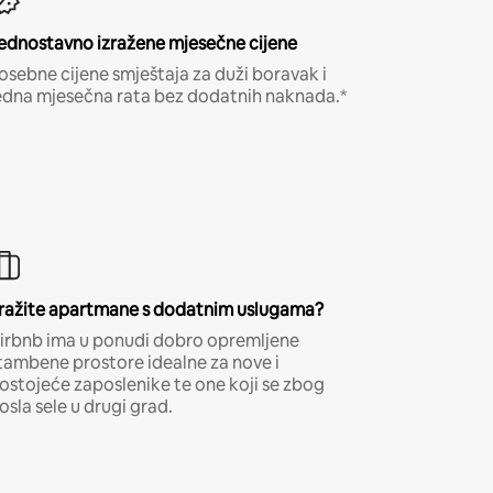
ednostavno izražene mjesečne cijene
osebne cijene smještaja za duži boravak i
edna mjesečna rata bez dodatnih naknada.*
ražite apartmane s dodatnim uslugama?
irbnb ima u ponudi dobro opremljene
tambene prostore idealne za nove i
ostojeće zaposlenike te one koji se zbog
osla sele u drugi grad.