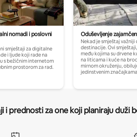
alni nomadi i poslovni
Oduševljenje zajamče
Nekad je smještaj važniji
destinacije. Ovi smještaji
i smještaji za digitalne
među kojima su drvene k
e i ljude koji rade na
na liticama i kuće na bro
nu s bežičnim internetom
mirnom okruženju, obiluj
ebnim prostorom za rad.
jedinstvenim značajkama
ji i prednosti za one koji planiraju duži 