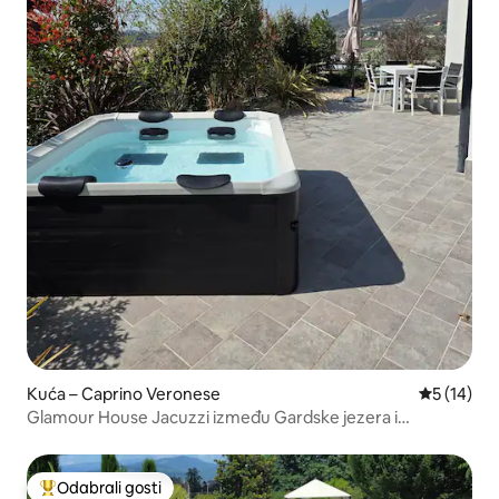
Kuća – Caprino Veronese
Prosječna 
5 (14)
Glamour House Jacuzzi između Gardske jezera i
brežuljaka
Odabrali gosti
Među najviše rangiranima s oznakom „Odabrali gosti”