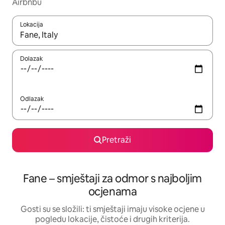
Airbnbu
Lokacija
Kada budu dostupni rezultati, moći ćete ih pregledati koristeći
Dolazak
Odlazak
Pretraži
Fane – smještaji za odmor s najboljim
ocjenama
Gosti su se složili: ti smještaji imaju visoke ocjene u
pogledu lokacije, čistoće i drugih kriterija.