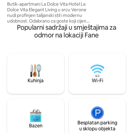
Pietra
Butik-apartmani La Dolce Vita Hotel La
autentičnom okru
Dolce Vita Elegant Living u srcu Verone
prednja soba ima
nudi profinjen talijanski stil i modernu
kuhinju, blagovaon
udobnost. Odabrano za goste koji cijene
boravak s foteljom
Popularni sadržaji u smještajima za
kvalitetu i vrhunsku lokaciju. •⁠ ⁠Vrhunski
kombiniranu perili
odmor: 2 spavaće sobe s nadmadracima
odmor na lokaciji Fane
od memorijske pjene debljine 5 cm
(jedna s privatnim balkonom). •⁠
⁠Privatnost: 2 kupaonice i potpuno
opremljena kuhinja. •⁠ ⁠Pristup: izvan zone
ograničenog prometa (ZTL); besplatno
javno parkirališno mjesto udaljeno 50 m.
Naknade (gotovina pri odlasku): •⁠
⁠Čišćenje: 55 € •⁠ ⁠Gradska pristojba: 3,50 €
Kuhinja
Wi-Fi
po osobi po noćenju za prva 4 noćenja.
Besplatan parking
Bazen
u sklopu objekta