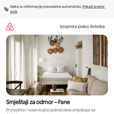
Prijeđi
Neke su informacije prevedene automatski. 
Prikaži izvorni 
na
jezik
sadržaj
Iznajmite preko Airbnba
Smještaji za odmor – Fane
Pronađite i rezervirajte jedinstvene smještaje na