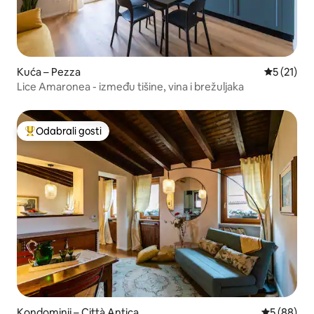
Kuća – Pezza
Prosječna 
5 (21)
Lice Amaronea - između tišine, vina i brežuljaka
Odabrali gosti
Među najviše rangiranima s oznakom „Odabrali gosti”
Kondominij – Città Antica
Prosječna o
5 (88)