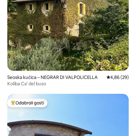
Seoska kućica – NEGRAR DI VALPOLICELLA
Prosječna ocje
4,86 (29)
Koliba Ca' del buso
Odabrali gosti
Među najviše rangiranima s oznakom „Odabrali gosti”