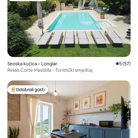
Seoska kućica – Longiar
Prosječna 
5 (57)
Relais Corte Mastella - Turistički smještaj
Odabrali gosti
Među najviše rangiranima s oznakom „Odabrali gosti”