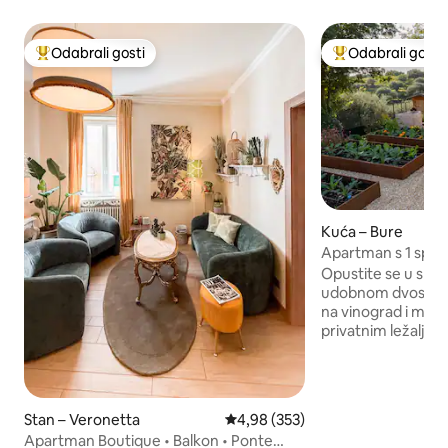
Odabrali gosti
Odabrali gosti
Među najviše rangiranima s oznakom „Odabrali gosti”
Među najviše ran
Kuća – Bure
Apartman s 1 spa
Valpolicelli
Opustite se u srcu 
udobnom dvosobn
na vinograd i masli
privatnim ležaljkam
savršeno za jutarnj
Amarone nakon d
istraživanju Veron
Lessinije ili vodopa
Stan – Veronetta
Prosječna ocjena: 4,98/5, recenzi
4,98 (353)
planinarite, vozite b
Apartman Boutique • Balkon • Ponte
vratite se u udobno