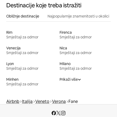
Destinacije koje treba istražiti
Obližnje destinacije
Najpopularnije znamenitosti u okolici
Rim
Firenca
Smještaji za odmor
Smještaji za odmor
Venecija
Nica
Smještaji za odmor
Smještaji za odmor
Lyon
Milano
Smještaji za odmor
Smještaji za odmor
Minhen
Prikaži više
Smještaji za odmor
Airbnb
Italija
Veneto
Verona
Fane