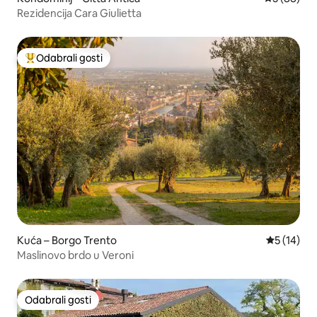
Rezidencija Cara Giulietta
Odabrali gosti
Među najviše rangiranima s oznakom „Odabrali gosti”
Kuća – Borgo Trento
Prosječna 
5 (14)
Maslinovo brdo u Veroni
Odabrali gosti
Odabrali gosti