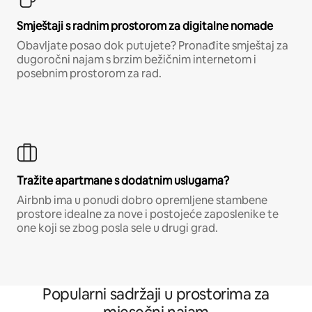
Smještaji s radnim prostorom za digitalne nomade
Obavljate posao dok putujete? Pronađite smještaj za
dugoročni najam s brzim bežičnim internetom i
posebnim prostorom za rad.
Tražite apartmane s dodatnim uslugama?
Airbnb ima u ponudi dobro opremljene stambene
prostore idealne za nove i postojeće zaposlenike te
one koji se zbog posla sele u drugi grad.
Popularni sadržaji u prostorima za