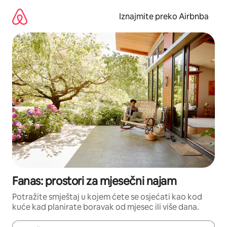
Prijeđi
na
Iznajmite preko Airbnba
sadržaj
Fanas: prostori za mjesečni najam
Potražite smještaj u kojem ćete se osjećati kao kod
kuće kad planirate boravak od mjesec ili više dana.