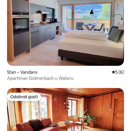
Stan – Vandans
Prosječna
5 (6)
Apartman Golmerbach u Wateru
Odabrali gosti
Odabrali gosti