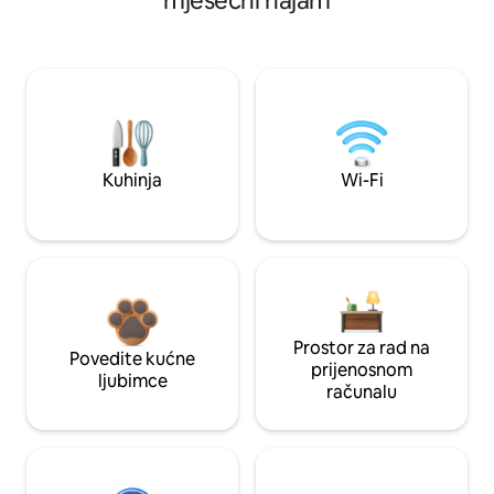
mjesečni najam
Kuhinja
Wi-Fi
Prostor za rad na
Povedite kućne
prijenosnom
ljubimce
računalu