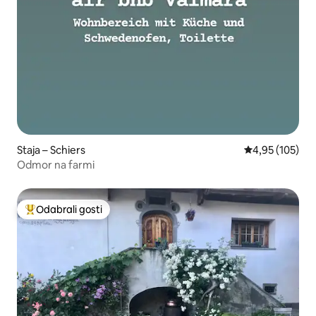
Staja – Schiers
Prosječna ocjen
4,95 (105)
Odmor na farmi
Odabrali gosti
Među najviše rangiranima s oznakom „Odabrali gosti”