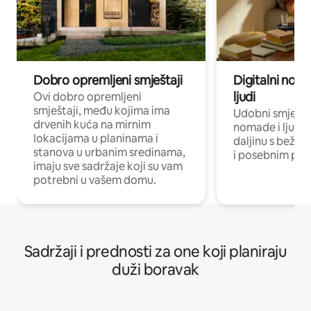
Dobro opremljeni smještaji
Digitalni noma
ljudi
Ovi dobro opremljeni
smještaji, među kojima ima
Udobni smještaj
drvenih kuća na mirnim
nomade i ljude 
lokacijama u planinama i
daljinu s bežič
stanova u urbanim sredinama,
i posebnim pro
imaju sve sadržaje koji su vam
potrebni u vašem domu.
Sadržaji i prednosti za one koji planiraju
duži boravak