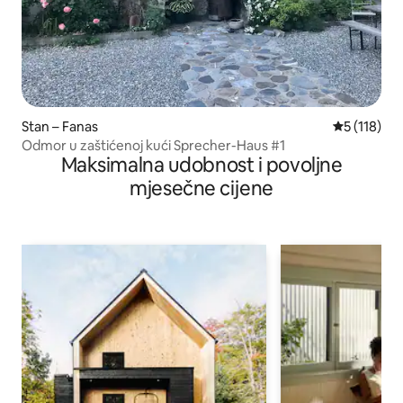
Stan – Fanas
Prosječna o
5 (118)
Odmor u zaštićenoj kući Sprecher-Haus #1
Maksimalna udobnost i povoljne
mjesečne cijene