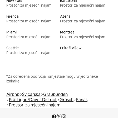
New York
Barcelona
Prostori za mjesečni najam
Prostori za mjesečni najam
Firenca
Atena
Prostori za mjesečni najam
Prostori za mjesečni najam
Miami
Montreal
Prostori za mjesečni najam
Prostori za mjesečni najam
Seattle
Prikaži više
Prostori za mjesečni najam
*Za određena područja i smještaje mogu vrijediti neke
iznimke.
Airbnb
Švicarska
Graubünden
Prättigau/Davos District
Grüsch
Fanas
Prostori za mjesečni najam