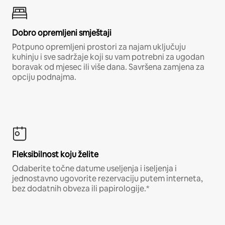
Dobro opremljeni smještaji
Potpuno opremljeni prostori za najam uključuju
kuhinju i sve sadržaje koji su vam potrebni za ugodan
boravak od mjesec ili više dana. Savršena zamjena za
opciju podnajma.
Fleksibilnost koju želite
Odaberite točne datume useljenja i iseljenja i
jednostavno ugovorite rezervaciju putem interneta,
bez dodatnih obveza ili papirologije.*