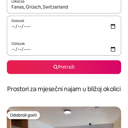
Lokacija
Kada budu dostupni rezultati, moći ćete ih pregledati koristeći
Dolazak
Odlazak
Pretraži
Prostori za mjesečni najam u bližoj okolici
Odabrali gosti
Odabrali gosti