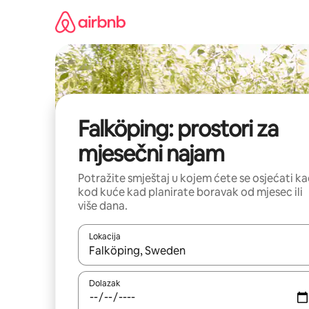
Prijeđi
na
sadržaj
Falköping: prostori za
mjesečni najam
Potražite smještaj u kojem ćete se osjećati k
kod kuće kad planirate boravak od mjesec ili
više dana.
Lokacija
Kada budu dostupni rezultati, moći ćete ih pregle
Dolazak