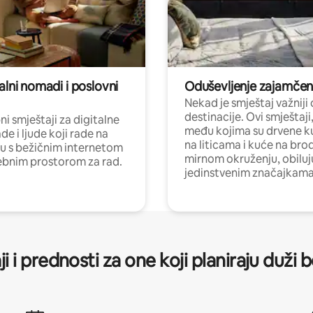
alni nomadi i poslovni
Oduševljenje zajamče
Nekad je smještaj važniji
destinacije. Ovi smještaji
i smještaji za digitalne
među kojima su drvene k
e i ljude koji rade na
na liticama i kuće na bro
nu s bežičnim internetom
mirnom okruženju, obiluj
ebnim prostorom za rad.
jedinstvenim značajkama
ji i prednosti za one koji planiraju duži 