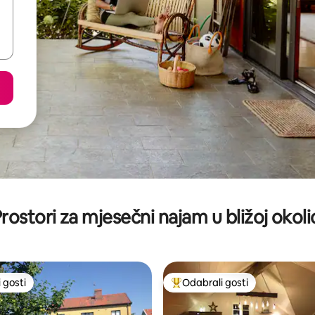
rostori za mjesečni najam u bližoj okoli
 gosti
Odabrali gosti
 gosti
Među najviše rangiranima s oz