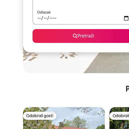
Odlazak
Pretraži
P
Odabrali gosti
Odabrali
Odabrali gosti
Odabrali