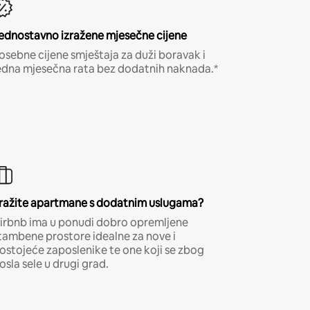
ednostavno izražene mjesečne cijene
osebne cijene smještaja za duži boravak i
edna mjesečna rata bez dodatnih naknada.*
ražite apartmane s dodatnim uslugama?
irbnb ima u ponudi dobro opremljene
tambene prostore idealne za nove i
ostojeće zaposlenike te one koji se zbog
osla sele u drugi grad.