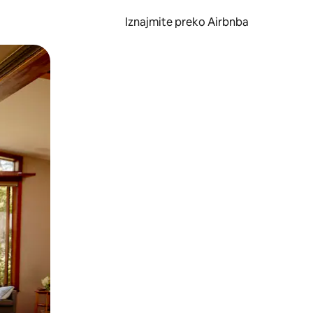
Iznajmite preko Airbnba
li prelaskom prstom po zaslonu.