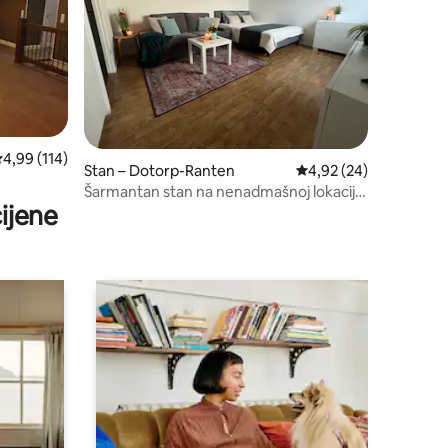
rosječna ocjena: 4,99/5, recenzija: 114
4,99 (114)
Stan – Dotorp-Ranten
Prosječna ocjena: 4,92
4,92 (24)
Šarmantan stan na nenadmašnoj lokaciji
ijene
uz željezničku stanicu