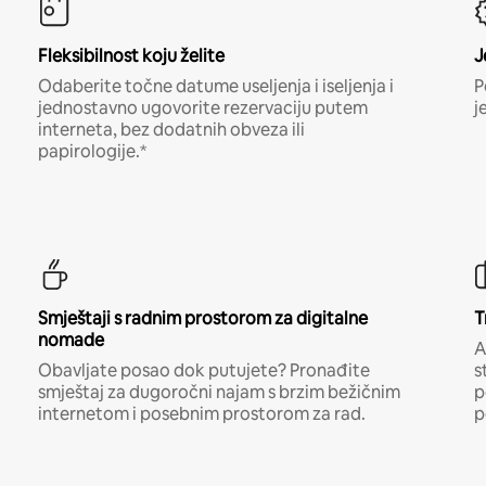
Fleksibilnost koju želite
J
Odaberite točne datume useljenja i iseljenja i
P
jednostavno ugovorite rezervaciju putem
j
interneta, bez dodatnih obveza ili
papirologije.*
Smještaji s radnim prostorom za digitalne
T
nomade
A
Obavljate posao dok putujete? Pronađite
s
smještaj za dugoročni najam s brzim bežičnim
p
internetom i posebnim prostorom za rad.
p