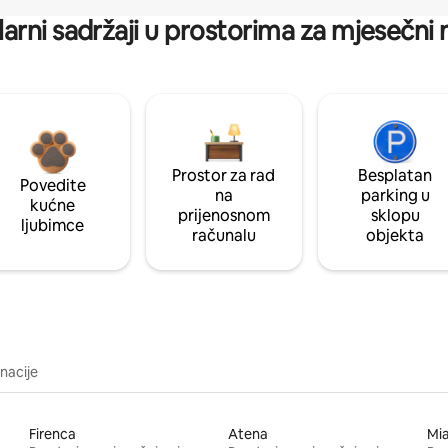
arni sadržaji u prostorima za mjesečni
Prostor za rad
Besplatan
Povedite
na
parking u
kućne
prijenosnom
sklopu
ljubimce
računalu
objekta
inacije
Firenca
Atena
Mi