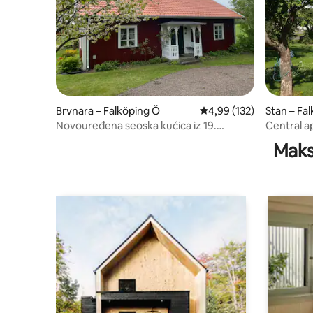
Brvnara – Falköping Ö
Prosječna ocjena: 4,99/5
4,99 (132)
Stan – Fa
Novouređena seoska kućica iz 19.
Central a
stoljeća u Falbygdenu
Maks