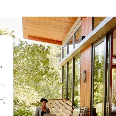
ao
dati koristeći se strelicama prema gore i prema dolje, kao i dodirom i