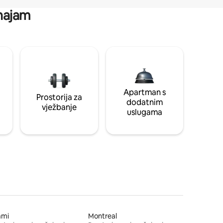
 najam
Apartman s
Prostorija za
dodatnim
vježbanje
uslugama
ami
Montreal