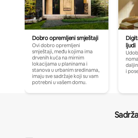
Dobro opremljeni smještaji
Digit
ljudi
Ovi dobro opremljeni
smještaji, među kojima ima
Udobn
drvenih kuća na mirnim
nomad
lokacijama u planinama i
dalji
stanova u urbanim sredinama,
i pos
imaju sve sadržaje koji su vam
potrebni u vašem domu.
Sadrža