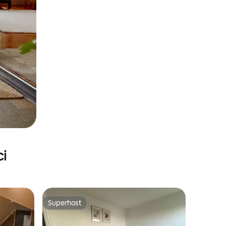
ci
Superhost
nakom „Odabrali gosti”
Superhost