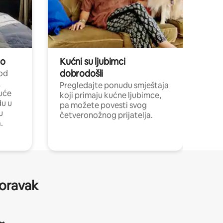
no
Kućni su ljubimci
dobrodošli
 od
,
Pregledajte ponudu smještaja
uće
koji primaju kućne ljubimce,
du u
pa možete povesti svog
u
četveronožnog prijatelja.
.
boravak