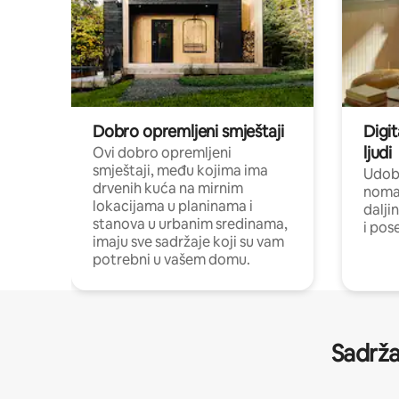
Dobro opremljeni smještaji
Digit
ljudi
Ovi dobro opremljeni
smještaji, među kojima ima
Udobn
drvenih kuća na mirnim
nomad
lokacijama u planinama i
dalji
stanova u urbanim sredinama,
i pos
imaju sve sadržaje koji su vam
potrebni u vašem domu.
Sadrža