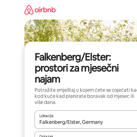
Prijeđi
na
sadržaj
Falkenberg/Elster:
prostori za mjesečni
najam
Potražite smještaj u kojem ćete se osjećati k
kod kuće kad planirate boravak od mjesec ili
više dana.
Lokacija
Kada budu dostupni rezultati, moći ćete ih pregle
Dolazak