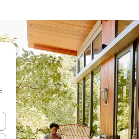
ao
dati koristeći se strelicama prema gore i prema dolje, kao i dodirom i