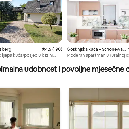
rzberg
Prosječna ocjena: 4,9/5, recenzija: 190
4,9 (190)
Gostinjska kuća – Schönewal
de
o lijepa kuća/posjed u blizini
Moderan apartman u ruralnoj idi
imalna udobnost i povoljne mjesečne c