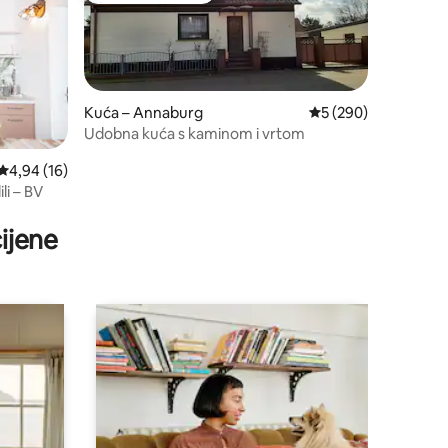
Kuća – Annaburg
Prosječna ocjena: 5/
5 (290)
Udobna kuća s kaminom i vrtom
Prosječna ocjena: 4,94/5, recenzija: 16
4,94 (16)
li – BV
ijene