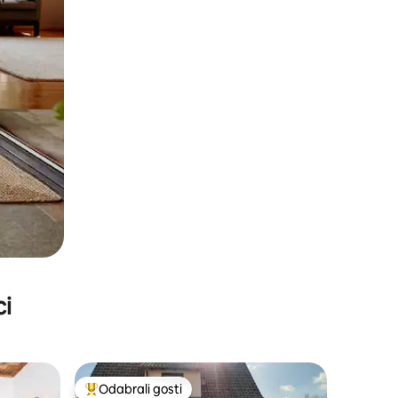
ci
Odabrali gosti
Među najviše rangiranima s oznakom „Odabrali gosti”