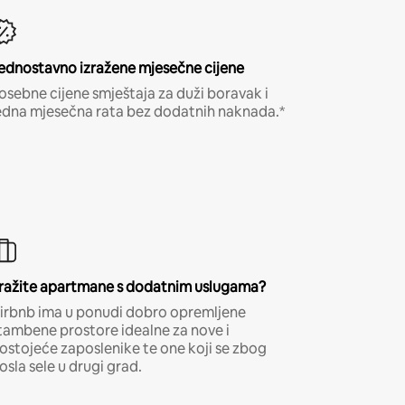
ednostavno izražene mjesečne cijene
osebne cijene smještaja za duži boravak i
edna mjesečna rata bez dodatnih naknada.*
ražite apartmane s dodatnim uslugama?
irbnb ima u ponudi dobro opremljene
tambene prostore idealne za nove i
ostojeće zaposlenike te one koji se zbog
osla sele u drugi grad.