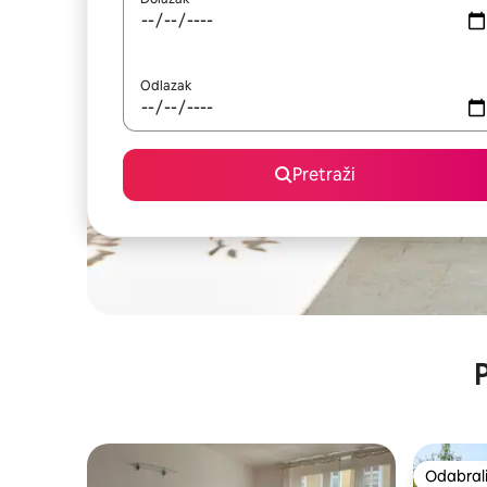
Odlazak
Pretraži
P
Odabrali
Odabrali