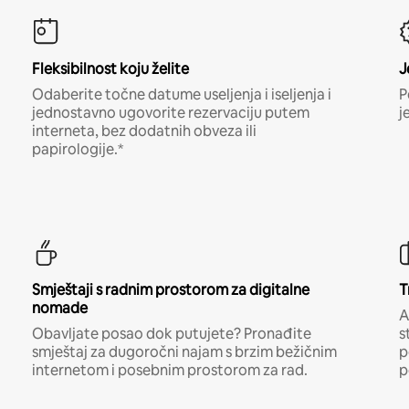
Fleksibilnost koju želite
J
Odaberite točne datume useljenja i iseljenja i
P
jednostavno ugovorite rezervaciju putem
j
interneta, bez dodatnih obveza ili
papirologije.*
Smještaji s radnim prostorom za digitalne
T
nomade
A
Obavljate posao dok putujete? Pronađite
s
smještaj za dugoročni najam s brzim bežičnim
p
internetom i posebnim prostorom za rad.
p