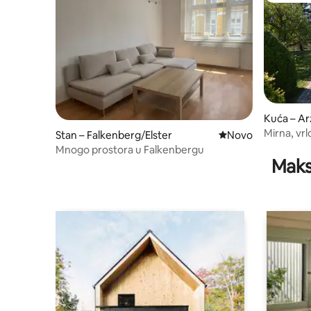
Kuća – A
Mirna, vrl
Stan – Falkenberg/Elster
Novi smještaj
Novo
Elbe.
Mnogo prostora u Falkenbergu
Maks