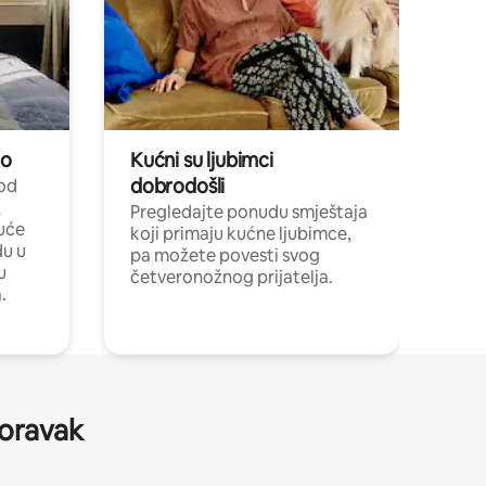
no
Kućni su ljubimci
dobrodošli
 od
,
Pregledajte ponudu smještaja
uće
koji primaju kućne ljubimce,
du u
pa možete povesti svog
u
četveronožnog prijatelja.
.
boravak