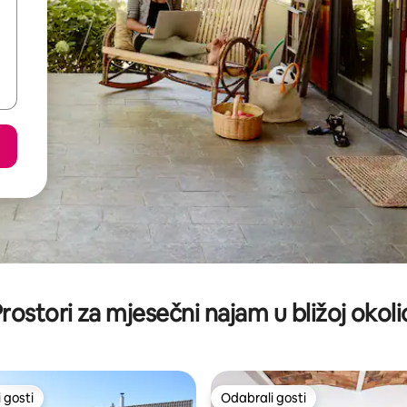
rostori za mjesečni najam u bližoj okoli
 gosti
Odabrali gosti
 gosti
Odabrali gosti