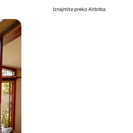
Iznajmite preko Airbnba
li prelaskom prstom po zaslonu.