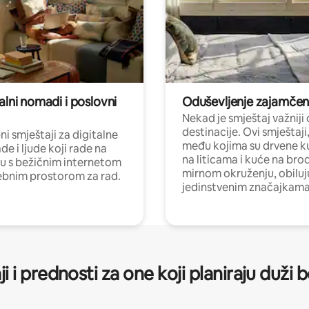
alni nomadi i poslovni
Oduševljenje zajamče
Nekad je smještaj važniji
destinacije. Ovi smještaji
i smještaji za digitalne
među kojima su drvene k
e i ljude koji rade na
na liticama i kuće na bro
nu s bežičnim internetom
mirnom okruženju, obiluj
ebnim prostorom za rad.
jedinstvenim značajkama
ji i prednosti za one koji planiraju duži 