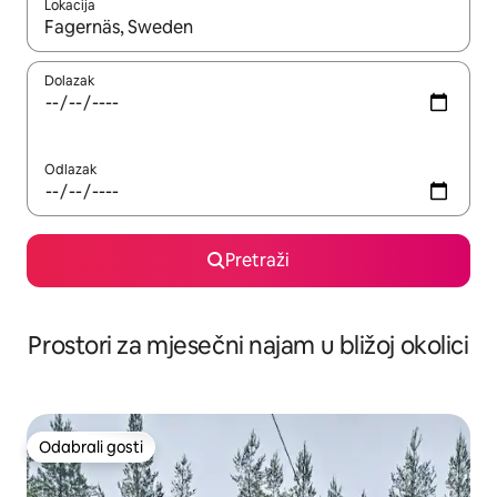
Lokacija
Kada budu dostupni rezultati, moći ćete ih pregledati koristeći
Dolazak
Odlazak
Pretraži
Prostori za mjesečni najam u bližoj okolici
Odabrali gosti
Odabrali gosti