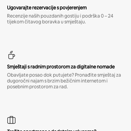
Ugovarajte rezervacije s povjerenjem
Recenzije naših pouzdanih gostiju i podrška 0 – 24
tijekom čitavog boravka u smještaju.
Smještaji s radnim prostorom za digitalne nomade
Obavljate posao dok putujete? Pronađite smještaj za
dugoročni najam s brzim bežičnim internetom i
posebnim prostorom za rad.