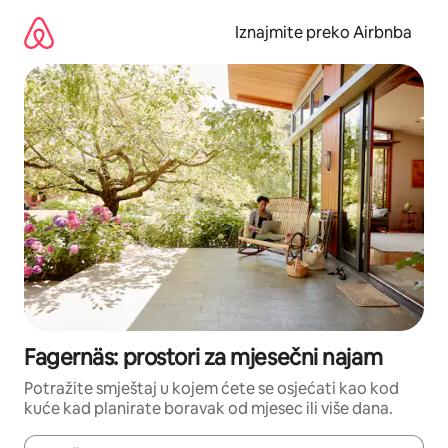
Prijeđi
na
Iznajmite preko Airbnba
sadržaj
Fagernäs: prostori za mjesečni najam
Potražite smještaj u kojem ćete se osjećati kao kod
kuće kad planirate boravak od mjesec ili više dana.