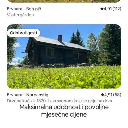
Brvnara – Bergsjö
Prosječna ocje
4,91 (112)
Västergården
Odabrali gosti
Odabrali gosti
Brvnara – Nordanstig
Prosječna ocje
4,91 (68)
Drvena kuća iz 1820-ih sa saunom koja se grije na drva
Maksimalna udobnost i povoljne
mjesečne cijene