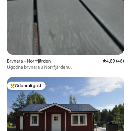
Brvnara – Norrfjärden
Prosječna ocje
4,89 (46)
Ugodna brvnara u Norrfjärdenu.
Odabrali gosti
Među najviše rangiranima s oznakom „Odabrali gosti”