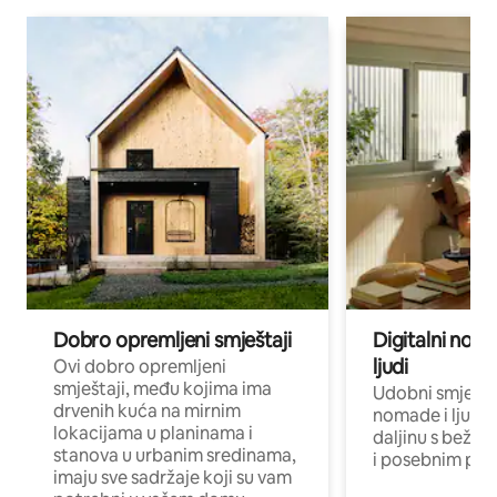
Dobro opremljeni smještaji
Digitalni noma
ljudi
Ovi dobro opremljeni
smještaji, među kojima ima
Udobni smještaj
drvenih kuća na mirnim
nomade i ljude 
lokacijama u planinama i
daljinu s bežič
stanova u urbanim sredinama,
i posebnim pro
imaju sve sadržaje koji su vam