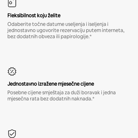
Fleksibilnost koju želite
Odaberite točne datume useljenja i iseljenja i
jednostavno ugovorite rezervaciju putem interneta,
bez dodatnih obveza ili papirologije.*
Jednostavno izražene mjesečne cijene
Posebne cijene smještaja za duži boravak i jedna
mjesečna rata bez dodatnih naknada.*