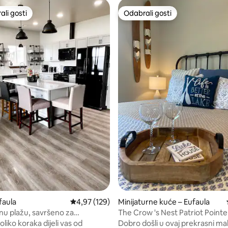
li gosti
Odabrali gosti
više rangiranima s oznakom „Odabrali gosti”
Odabrali gosti
, recenzija: 155
faula
Prosječna ocjena: 4,97/5, recenzija: 129
4,97 (129)
Minijaturne kuće – Eufaula
nu plažu, savršeno za
The Crow 's Nest Patriot Point
 uz jezero!
Eufaula
iko koraka dijeli vas od
Dobro došli u ovaj prekrasni ma