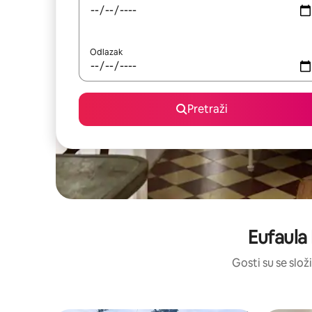
Odlazak
Pretraži
Eufaula
Gosti su se složi