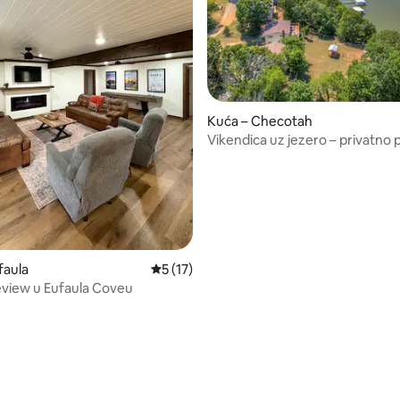
5, recenzija: 48
Kuća – Checotah
Vikendica uz jezero – privatno p
faula
Prosječna ocjena: 5/5, recenzija: 17
5 (17)
view u Eufaula Coveu