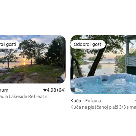
li gosti
Odabrali gosti
više rangiranima s oznakom „Odabrali gosti”
Odabrali gosti
orum
Prosječna ocjena: 4,98/5, recenzija: 64
4,98 (64)
aula Lakeside Retreat s
Kuća – Eufaula
tem za brodove!
Kuća na pješčanoj plaži 3/3 s 
kadom i vanjskim kaminom