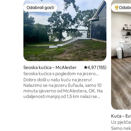
Odabrali gosti
Odabra
Odabrali gosti
Među naj
Seoska kućica – McAlester
Prosječna ocjena: 4,97/5
4,97 (155)
Seoska kućica s pogledom na jezero
Eufaula!
Dobro došli u našu kuću na jezeru!
Nalazimo se na jezeru Eufaula, samo 10
minuta sjeverno od McAlestera, OK. Na
udaljenosti manjoj od 1,5 km nalazi se
rampa za spuštanje brodova na vodu.
Uživajte u pogledu na jezero sa
zatvorenog trijema, ljuljačke na trijemu u
Kuća – Eu
donjem dijelu dvorišta ili viseće ležaljke
Uz pješča
pored vode. Uključuje pristup vodi.
opuštanje
Samo nekol
Preporučuju se cipele za vodu jer je