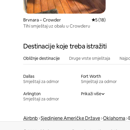
Brvnara – Crowder
Prosječna ocjena: 5
5 (18)
Tihi smještaj uz obalu u Crowderu
Destinacije koje treba istražiti
Obližnje destinacije
Druge vrste smještaja
Najpo
Dallas
Fort Worth
Smještaji za odmor
Smještaji za odmor
Arlington
Prikaži više
Smještaji za odmor
Airbnb
Sjedinjene Američke Države
Oklahoma