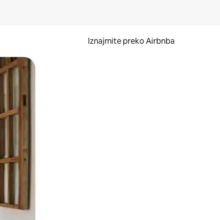
Iznajmite preko Airbnba
li prelaskom prstom po zaslonu.