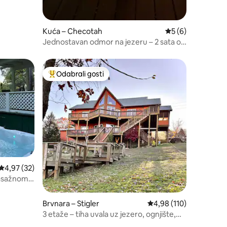
Kuća – Checotah
Prosječna ocjena: 
5 (6)
Jednostavan odmor na jezeru – 2 sata od
OKC-a – zabava i opuštanje!
Odabrali gosti
Među najviše rangiranima s oznakom „Odabrali gosti”
Prosječna ocjena: 4,97/5, recenzija: 32
4,97 (32)
masažnom
Brvnara – Stigler
Prosječna ocjena: 4,98/
4,98 (110)
3 etaže – tiha uvala uz jezero, ognjište,
pristanište, kajak