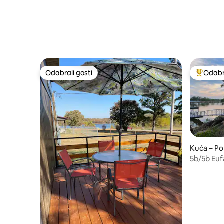
Odabrali gosti
Odabra
Odabrali gosti
Među naj
Kuća – P
5b/5b Euf
pristaniš