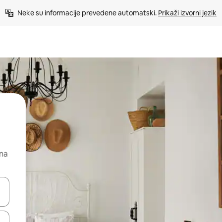
Neke su informacije prevedene automatski. 
Prikaži izvorni jezik
 na
dati koristeći se strelicama prema gore i prema dolje, kao i dodirom i