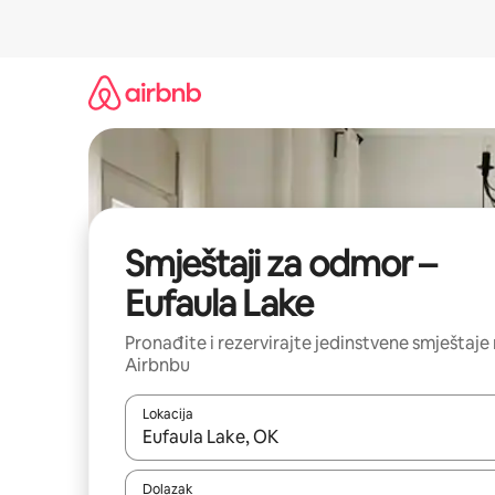
Prijeđi
na
sadržaj
Smještaji za odmor –
Eufaula Lake
Pronađite i rezervirajte jedinstvene smještaje
Airbnbu
Lokacija
Kada budu dostupni rezultati, moći ćete ih pregle
Dolazak