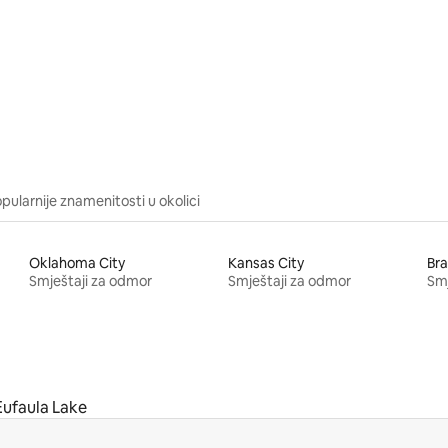
/5, recenzija: 18
pularnije znamenitosti u okolici
Oklahoma City
Kansas City
Br
Smještaji za odmor
Smještaji za odmor
Smj
Eufaula Lake