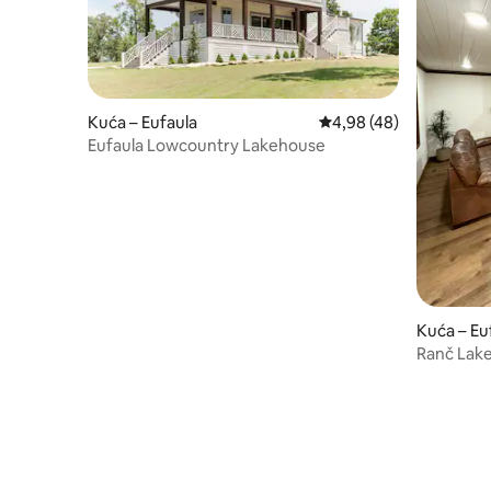
Kuća – Eufaula
Prosječna ocjena: 4,98/
4,98 (48)
Eufaula Lowcountry Lakehouse
Kuća – Eu
Ranč Lake