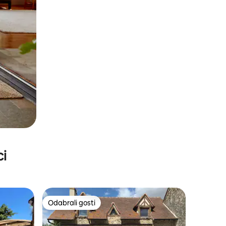
ci
Odabrali gosti
Odabrali gosti