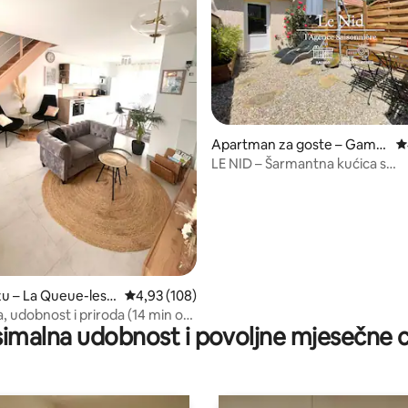
, recenzija: 117
Apartman za goste – Gamb
P
ais
LE NID – Šarmantna kućica s
hidromasažnom kadom
zu – La Queue-les-
Prosječna ocjena: 4,93/5, recenzija: 108
4,93 (108)
, udobnost i priroda (14 min od
imalna udobnost i povoljne mjesečne c
 vrta)