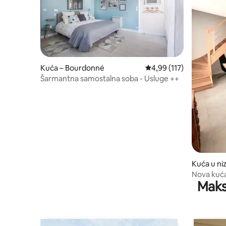
Kuća – Bourdonné
Prosječna ocjena: 4,99/5
4,99 (117)
Šarmantna samostalna soba - Usluge ++
Kuća u ni
Yvelines
Nova kuća
Maks
zoološkog