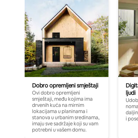
Dobro opremljeni smještaji
Digit
ljudi
Ovi dobro opremljeni
smještaji, među kojima ima
Udobn
drvenih kuća na mirnim
nomad
lokacijama u planinama i
dalji
stanova u urbanim sredinama,
i pos
imaju sve sadržaje koji su vam
potrebni u vašem domu.