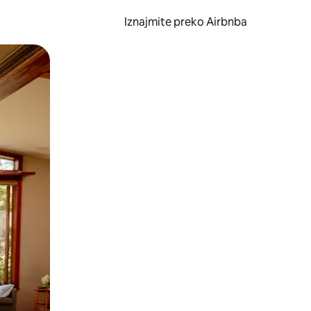
Iznajmite preko Airbnba
li prelaskom prstom po zaslonu.