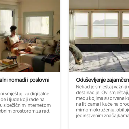
alni nomadi i poslovni
Oduševljenje zajamče
Nekad je smještaj važniji
destinacije. Ovi smještaji
i smještaji za digitalne
među kojima su drvene k
e i ljude koji rade na
na liticama i kuće na bro
nu s bežičnim internetom
mirnom okruženju, obiluj
ebnim prostorom za rad.
jedinstvenim značajkama