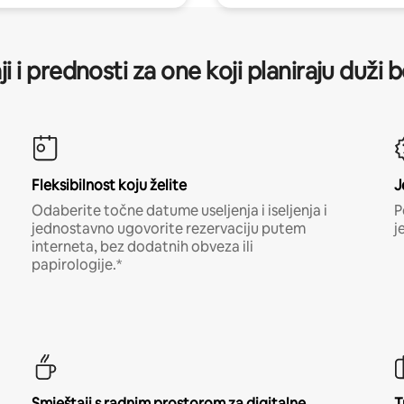
ji i prednosti za one koji planiraju duži 
Fleksibilnost koju želite
J
Odaberite točne datume useljenja i iseljenja i
P
jednostavno ugovorite rezervaciju putem
j
interneta, bez dodatnih obveza ili
papirologije.*
Smještaji s radnim prostorom za digitalne
T