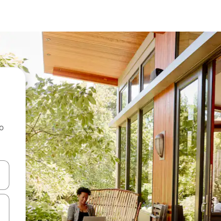
ao
dati koristeći se strelicama prema gore i prema dolje, kao i dodirom i