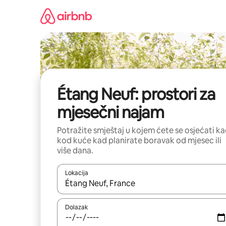
Prijeđi
na
sadržaj
Étang Neuf: prostori za
mjesečni najam
Potražite smještaj u kojem ćete se osjećati k
kod kuće kad planirate boravak od mjesec ili
više dana.
Lokacija
Kada budu dostupni rezultati, moći ćete ih pregle
Dolazak