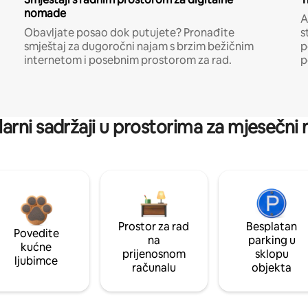
nomade
A
Obavljate posao dok putujete? Pronađite
s
smještaj za dugoročni najam s brzim bežičnim
p
internetom i posebnim prostorom za rad.
p
arni sadržaji u prostorima za mjesečni
Prostor za rad
Besplatan
Povedite
na
parking u
kućne
prijenosnom
sklopu
ljubimce
računalu
objekta