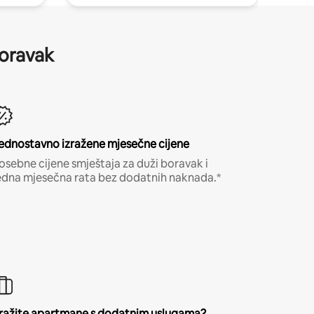
boravak
ednostavno izražene mjesečne cijene
osebne cijene smještaja za duži boravak i
edna mjesečna rata bez dodatnih naknada.*
ražite apartmane s dodatnim uslugama?