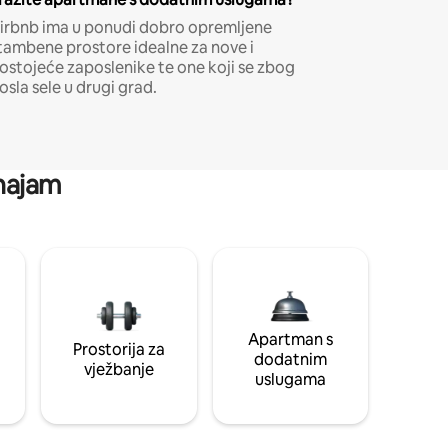
irbnb ima u ponudi dobro opremljene
tambene prostore idealne za nove i
ostojeće zaposlenike te one koji se zbog
osla sele u drugi grad.
 najam
Apartman s
Prostorija za
dodatnim
vježbanje
uslugama