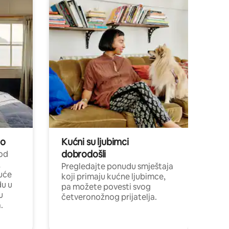
no
Kućni su ljubimci
dobrodošli
 od
,
Pregledajte ponudu smještaja
uće
koji primaju kućne ljubimce,
du u
pa možete povesti svog
u
četveronožnog prijatelja.
.