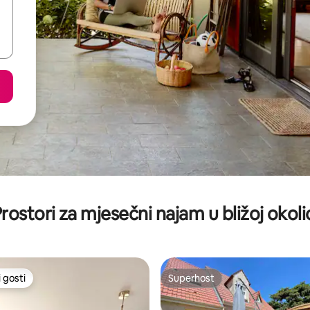
rostori za mjesečni najam u bližoj okoli
 gosti
Superhost
 gosti
Superhost