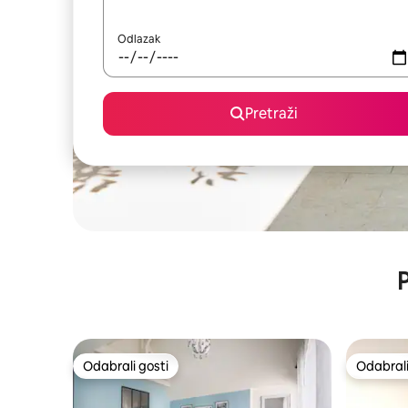
Odlazak
Pretraži
P
Odabrali gosti
Odabrali
Odabrali gosti
Odabrali