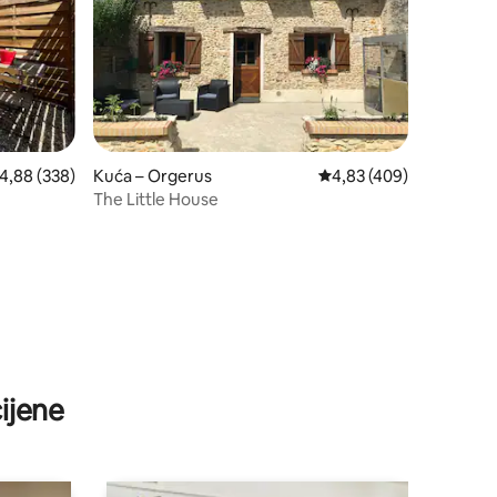
rosječna ocjena: 4,88/5, recenzija: 338
4,88 (338)
Kuća – Orgerus
Prosječna ocjena: 4,83/
4,83 (409)
The Little House
ijene