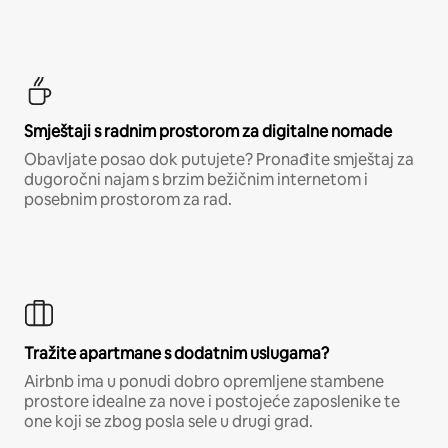
Smještaji s radnim prostorom za digitalne nomade
Obavljate posao dok putujete? Pronađite smještaj za
dugoročni najam s brzim bežičnim internetom i
posebnim prostorom za rad.
Tražite apartmane s dodatnim uslugama?
Airbnb ima u ponudi dobro opremljene stambene
prostore idealne za nove i postojeće zaposlenike te
one koji se zbog posla sele u drugi grad.