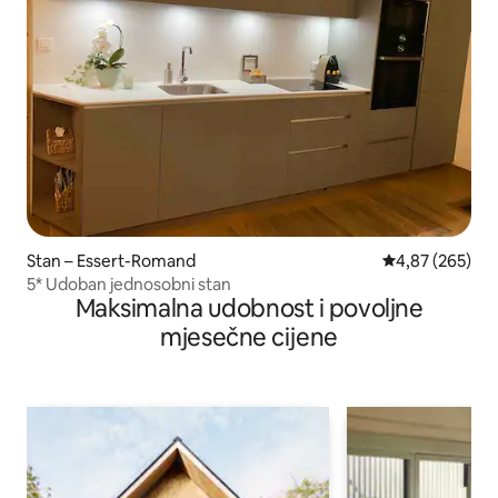
Stan – Essert-Romand
Prosječna ocjen
4,87 (265)
5* Udoban jednosobni stan
Maksimalna udobnost i povoljne
mjesečne cijene