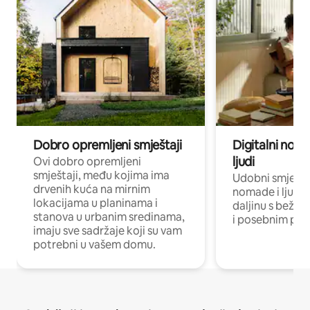
Dobro opremljeni smještaji
Digitalni noma
ljudi
Ovi dobro opremljeni
smještaji, među kojima ima
Udobni smještaj
drvenih kuća na mirnim
nomade i ljude 
lokacijama u planinama i
daljinu s bežič
stanova u urbanim sredinama,
i posebnim pro
imaju sve sadržaje koji su vam
potrebni u vašem domu.