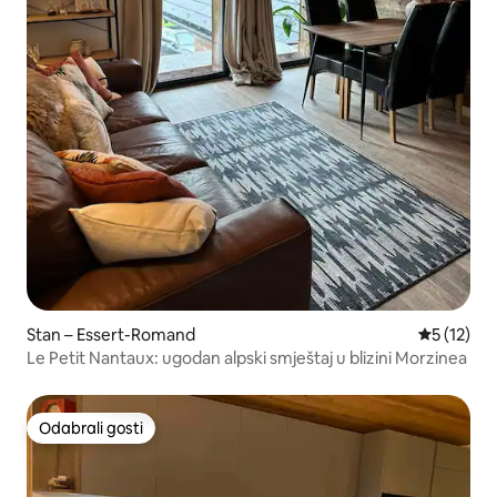
Stan – Essert-Romand
Prosječna 
5 (12)
Le Petit Nantaux: ugodan alpski smještaj u blizini Morzinea
Odabrali gosti
Odabrali gosti