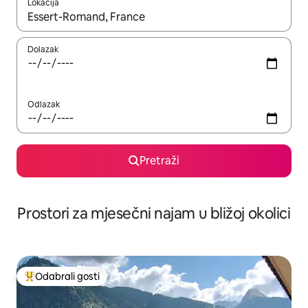
Lokacija
Kada budu dostupni rezultati, moći ćete ih pregledati koristeći
Dolazak
Odlazak
Pretraži
Prostori za mjesečni najam u bližoj okolici
Odabrali gosti
Među najviše rangiranima s oznakom „Odabrali gosti”