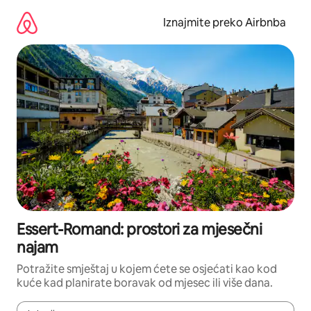
Prijeđi
na
Iznajmite preko Airbnba
sadržaj
Essert-Romand: prostori za mjesečni
najam
Potražite smještaj u kojem ćete se osjećati kao kod
kuće kad planirate boravak od mjesec ili više dana.