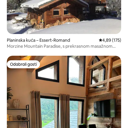
Planinska kuća – Essert-Romand
Prosječna ocjen
4,89 (175)
Morzine Mountain Paradise, s prekrasnom masažnom
kadom
Odabrali gosti
Odabrali gosti