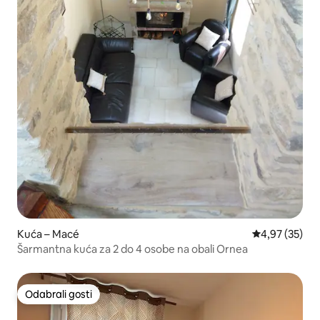
Kuća – Macé
Prosječna ocje
4,97 (35)
Šarmantna kuća za 2 do 4 osobe na obali Ornea
Odabrali gosti
Odabrali gosti