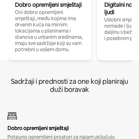
Dobro opremljeni smještaji
Digitalni noma
ljudi
Ovi dobro opremljeni
smještaji, među kojima ima
Udobni smještaj
drvenih kuća na mirnim
nomade i ljude 
lokacijama u planinama i
daljinu s bežič
stanova u urbanim sredinama,
i posebnim pro
imaju sve sadržaje koji su vam
potrebni u vašem domu.
Sadržaji i prednosti za one koji planiraju
duži boravak
Dobro opremljeni smještaji
Potpuno opremljeni prostori za najam uključuju