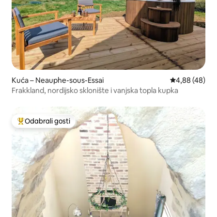
Kuća – Neauphe-sous-Essai
Prosječna ocje
4,88 (48)
Frakkland, nordijsko sklonište i vanjska topla kupka
Odabrali gosti
Među najviše rangiranima s oznakom „Odabrali gosti”