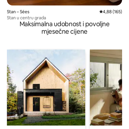
Stan – Sées
Prosječna ocjen
4,88 (165)
Stan u centru grada
Maksimalna udobnost i povoljne
mjesečne cijene