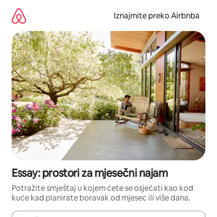
Prijeđi
na
Iznajmite preko Airbnba
sadržaj
Essay: prostori za mjesečni najam
Potražite smještaj u kojem ćete se osjećati kao kod
kuće kad planirate boravak od mjesec ili više dana.