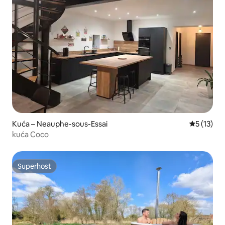
Kuća – Neauphe-sous-Essai
Prosječna 
5 (13)
kuća Coco
Superhost
Superhost