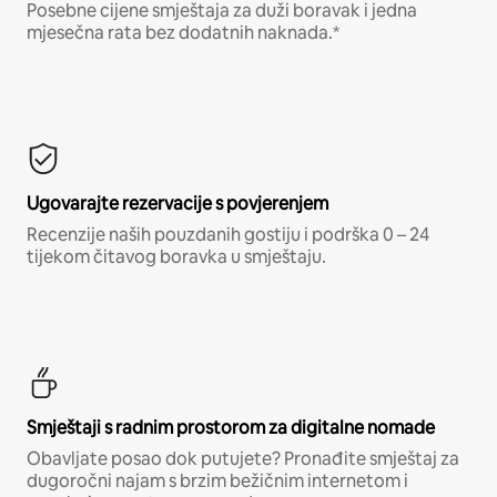
Posebne cijene smještaja za duži boravak i jedna
mjesečna rata bez dodatnih naknada.*
Ugovarajte rezervacije s povjerenjem
Recenzije naših pouzdanih gostiju i podrška 0 – 24
tijekom čitavog boravka u smještaju.
Smještaji s radnim prostorom za digitalne nomade
Obavljate posao dok putujete? Pronađite smještaj za
dugoročni najam s brzim bežičnim internetom i