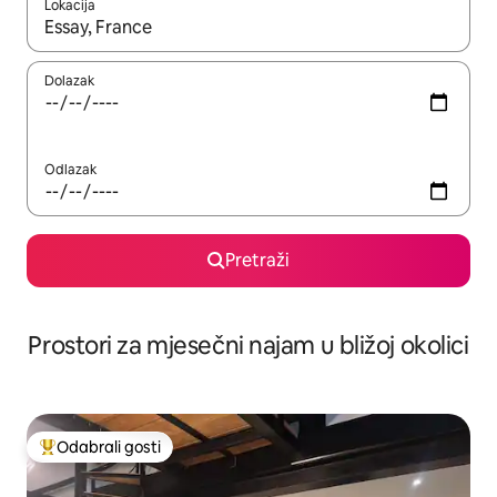
Lokacija
Kada budu dostupni rezultati, moći ćete ih pregledati koristeći
Dolazak
Odlazak
Pretraži
Prostori za mjesečni najam u bližoj okolici
Odabrali gosti
Među najviše rangiranima s oznakom „Odabrali gosti”