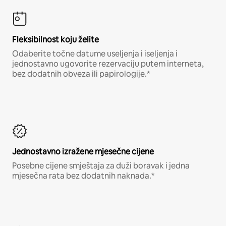
Fleksibilnost koju želite
Odaberite točne datume useljenja i iseljenja i
jednostavno ugovorite rezervaciju putem interneta,
bez dodatnih obveza ili papirologije.*
Jednostavno izražene mjesečne cijene
Posebne cijene smještaja za duži boravak i jedna
mjesečna rata bez dodatnih naknada.*