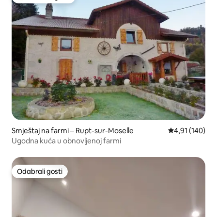
Među najviše rangiranima s oznakom „Odabrali gosti”
Smještaj na farmi – Rupt-sur-Moselle
Prosječna ocjen
4,91 (140)
Ugodna kuća u obnovljenoj farmi
Odabrali gosti
Odabrali gosti