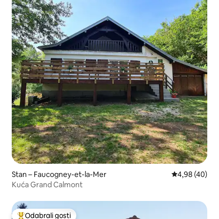
Stan – Faucogney-et-la-Mer
Prosječna ocje
4,98 (40)
Kuća Grand Calmont
Odabrali gosti