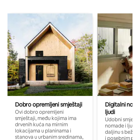
Dobro opremljeni smještaji
Digitalni noma
ljudi
Ovi dobro opremljeni
smještaji, među kojima ima
Udobni smještaj
drvenih kuća na mirnim
nomade i ljude 
lokacijama u planinama i
daljinu s bežič
stanova u urbanim sredinama,
i posebnim pro