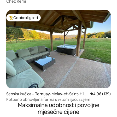
Chez Remi
Odabrali gosti
Među najviše rangiranima s oznakom „Odabrali gosti”
Seoska kućica – Ternuay-Melay-et-Saint-Hilai
Prosječna ocjen
4,96 (139)
re
Potpuno obnovljena farma s vrtom i jacuzzijem
Maksimalna udobnost i povoljne
mjesečne cijene