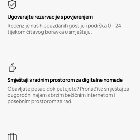
Ugovarajte rezervacije s povjerenjem
Recenzije naših pouzdanih gostiju i podrška 0 – 24
tijekom čitavog boravka u smještaju.
Smještaji s radnim prostorom za digitalne nomade
Obavljate posao dok putujete? Pronađite smještaj za
dugoročni najam s brzim bežičnim internetom i
posebnim prostorom za rad.