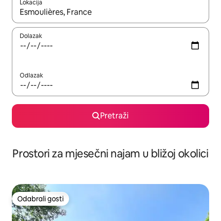
Lokacija
Kada budu dostupni rezultati, moći ćete ih pregledati koristeći
Dolazak
Odlazak
Pretraži
Prostori za mjesečni najam u bližoj okolici
Odabrali gosti
Odabrali gosti