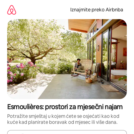
Prijeđi
na
Iznajmite preko Airbnba
sadržaj
Esmoulières: prostori za mjesečni najam
Potražite smještaj u kojem ćete se osjećati kao kod
kuće kad planirate boravak od mjesec ili više dana.