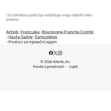
*Za određena područja i smještaje mogu vrijediti neke
iznimke.
Airbnb
Francuska
Bourgogne-Franche-Comté
Haute-Saône
Esmoulières
Prostori za mjesečni najam
© 2026 Airbnb, Inc.
Pravila o privatnosti
Uvjeti