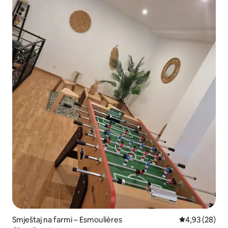
Smještaj na farmi – Esmoulières
Prosječna ocje
4,93 (28)