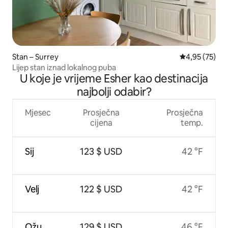
Stan – Surrey
Prosječna ocje
4,95 (75)
Lijep stan iznad lokalnog puba
U koje je vrijeme Esher kao destinacija
najbolji odabir?
Mjesec
Prosječna
Prosječna
cijena
temp.
Sij
123 $ USD
42 °F
Velj
122 $ USD
42 °F
Ožu
129 $ USD
46 °F