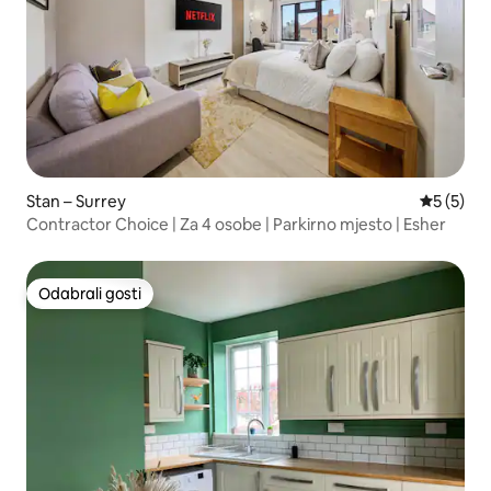
Stan – Surrey
Prosječna
5 (5)
Contractor Choice | Za 4 osobe | Parkirno mjesto | Esher
Odabrali gosti
Odabrali gosti