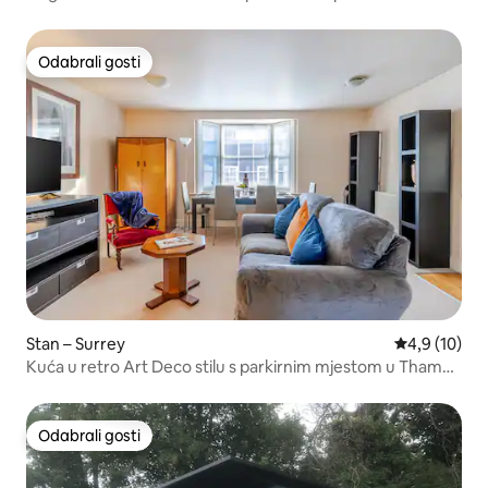
Odabrali gosti
Odabrali gosti
Stan – Surrey
Prosječna ocj
4,9 (10)
Kuća u retro Art Deco stilu s parkirnim mjestom u Thames
Dittonu
Odabrali gosti
Odabrali gosti