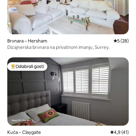
Brvnara – Hersham
Prosječna o
5 (28)
Dizajnerska brvnara na privatnom imanju, Surrey.
Odabrali gosti
Među najviše rangiranima s oznakom „Odabrali gosti”
Kuća – Claygate
Prosječna oc
4,9 (41)