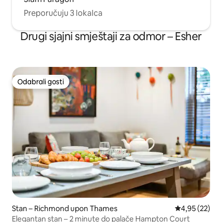
Preporučuju 3 lokalca
Drugi sjajni smještaji za odmor – Esher
Odabrali gosti
Odabrali gosti
Stan – Richmond upon Thames
Prosječna ocje
4,95 (22)
Elegantan stan – 2 minute do palače Hampton Court