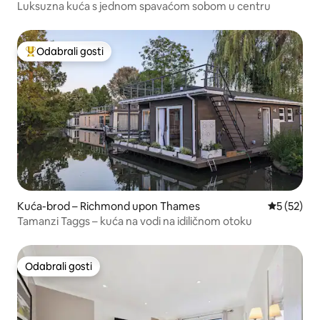
Luksuzna kuća s jednom spavaćom sobom u centru
Odabrali gosti
Među najviše rangiranima s oznakom „Odabrali gosti”
Kuća-brod – Richmond upon Thames
Prosječna 
5 (52)
Tamanzi Taggs – kuća na vodi na idiličnom otoku
Odabrali gosti
Odabrali gosti