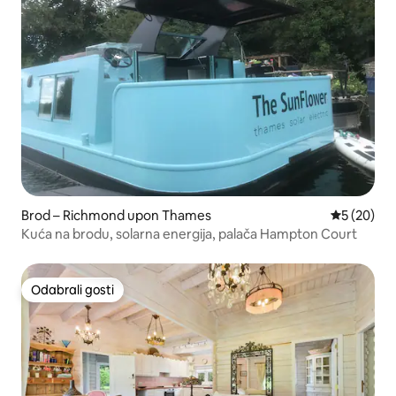
Brod – Richmond upon Thames
Prosječna o
5 (20)
Kuća na brodu, solarna energija, palača Hampton Court
Odabrali gosti
Odabrali gosti