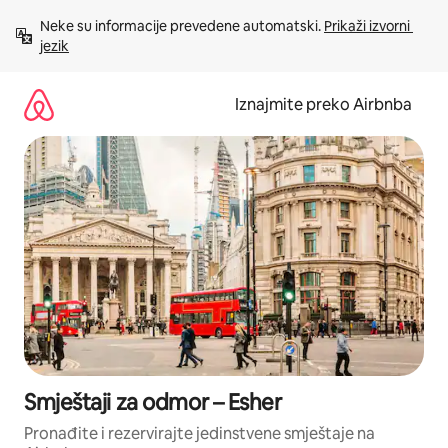
Prijeđi
Neke su informacije prevedene automatski. 
Prikaži izvorni 
na
jezik
sadržaj
Iznajmite preko Airbnba
Smještaji za odmor – Esher
Pronađite i rezervirajte jedinstvene smještaje na