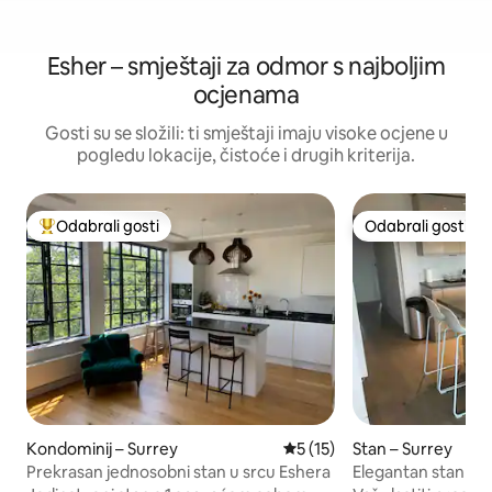
Esher – smještaji za odmor s najboljim
ocjenama
Gosti su se složili: ti smještaji imaju visoke ocjene u
pogledu lokacije, čistoće i drugih kriterija.
Odabrali gosti
Odabrali gosti
Među najviše rangiranima s oznakom „Odabrali gosti”
Odabrali gosti
Kondominij – Surrey
Prosječna ocjena: 5/5, recen
5 (15)
Stan – Surrey
Prekrasan jednosobni stan u srcu Eshera
Elegantan stan na 