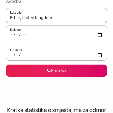
Airbnbu
Lokacija
Kada budu dostupni rezultati, moći ćete ih pregledati koristeći
Dolazak
Odlazak
Pretraži
Kratka statistika o smještajima za odmor