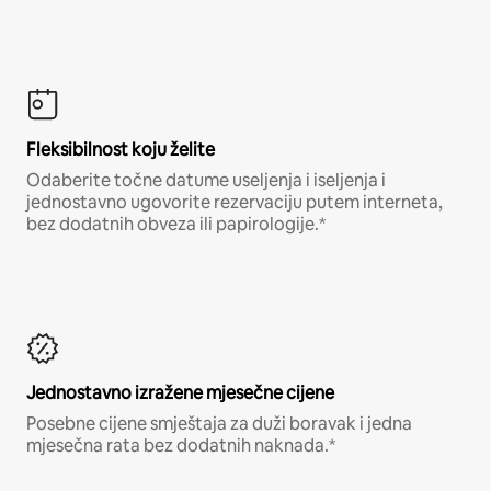
Fleksibilnost koju želite
Odaberite točne datume useljenja i iseljenja i
jednostavno ugovorite rezervaciju putem interneta,
bez dodatnih obveza ili papirologije.*
Jednostavno izražene mjesečne cijene
Posebne cijene smještaja za duži boravak i jedna
mjesečna rata bez dodatnih naknada.*