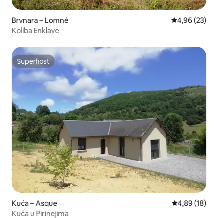
Brvnara – Lomné
Prosječna ocje
4,96 (23)
Koliba Enklave
Superhost
Superhost
Kuća – Asque
Prosječna ocje
4,89 (18)
Kuća u Pirinejima