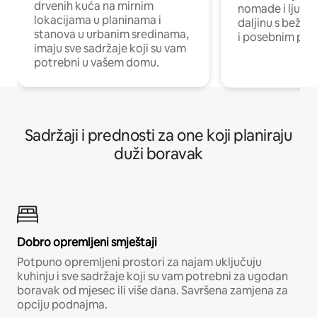
drvenih kuća na mirnim
nomade i ljude 
lokacijama u planinama i
daljinu s bežič
stanova u urbanim sredinama,
i posebnim pro
imaju sve sadržaje koji su vam
potrebni u vašem domu.
Sadržaji i prednosti za one koji planiraju
duži boravak
Dobro opremljeni smještaji
Potpuno opremljeni prostori za najam uključuju
kuhinju i sve sadržaje koji su vam potrebni za ugodan
boravak od mjesec ili više dana. Savršena zamjena za
opciju podnajma.