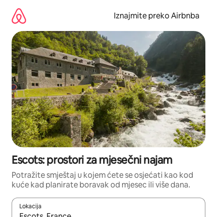
Prijeđi
na
Iznajmite preko Airbnba
sadržaj
Escots: prostori za mjesečni najam
Potražite smještaj u kojem ćete se osjećati kao kod
kuće kad planirate boravak od mjesec ili više dana.
Lokacija
Kada budu dostupni rezultati, moći ćete ih pregledati koristeći