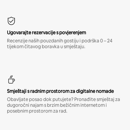
Ugovarajte rezervacije s povjerenjem
Recenzije naših pouzdanih gostiju i podrška 0 – 24
tijekom čitavog boravka u smještaju.
Smještaji s radnim prostorom za digitalne nomade
Obavljate posao dok putujete? Pronađite smještaj za
dugoročni najam s brzim bežičnim internetom i
posebnim prostorom za rad.