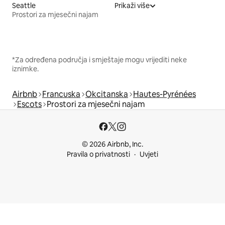
Seattle
Prikaži više
Prostori za mjesečni najam
*Za određena područja i smještaje mogu vrijediti neke
iznimke.
Airbnb
Francuska
Okcitanska
Hautes-Pyrénées
Escots
Prostori za mjesečni najam
© 2026 Airbnb, Inc.
Pravila o privatnosti
Uvjeti