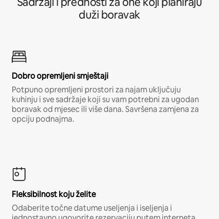
Sadržaji i prednosti za one koji planiraju
duži boravak
Dobro opremljeni smještaji
Potpuno opremljeni prostori za najam uključuju
kuhinju i sve sadržaje koji su vam potrebni za ugodan
boravak od mjesec ili više dana. Savršena zamjena za
opciju podnajma.
Fleksibilnost koju želite
Odaberite točne datume useljenja i iseljenja i
jednostavno ugovorite rezervaciju putem interneta,