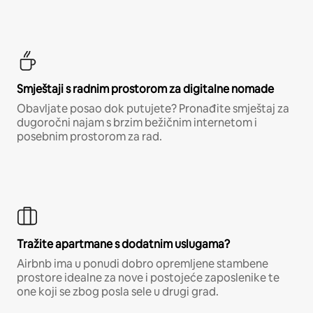
Smještaji s radnim prostorom za digitalne nomade
Obavljate posao dok putujete? Pronađite smještaj za
dugoročni najam s brzim bežičnim internetom i
posebnim prostorom za rad.
Tražite apartmane s dodatnim uslugama?
Airbnb ima u ponudi dobro opremljene stambene
prostore idealne za nove i postojeće zaposlenike te
one koji se zbog posla sele u drugi grad.