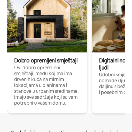
Dobro opremljeni smještaji
Digitalni noma
ljudi
Ovi dobro opremljeni
smještaji, među kojima ima
Udobni smještaj
drvenih kuća na mirnim
nomade i ljude 
lokacijama u planinama i
daljinu s bežič
stanova u urbanim sredinama,
i posebnim pro
imaju sve sadržaje koji su vam
potrebni u vašem domu.