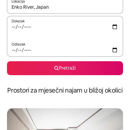
Lokacija
Kada budu dostupni rezultati, moći ćete ih pregledati koristeći
Dolazak
Odlazak
Pretraži
Prostori za mjesečni najam u bližoj okolici