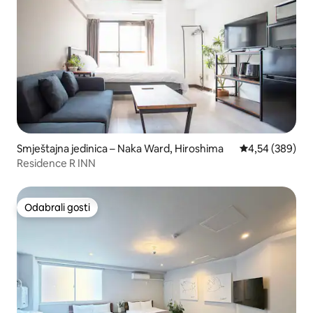
Smještajna jedinica – Naka Ward, Hiroshima
Prosječna ocjen
4,54 (389)
Residence R INN
Odabrali gosti
Odabrali gosti