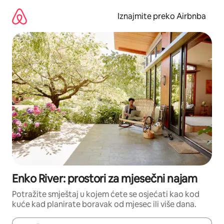
Prijeđi
na
Iznajmite preko Airbnba
sadržaj
Enko River: prostori za mjesečni najam
Potražite smještaj u kojem ćete se osjećati kao kod
kuće kad planirate boravak od mjesec ili više dana.