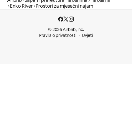
Airbnb
Japan
prefektura Hiroshima
Hirošima
Enko River
Prostori za mjesečni najam
© 2026 Airbnb, Inc.
Pravila o privatnosti
Uvjeti