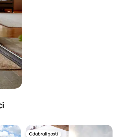
ci
Odabrali gosti
Odabrali gosti