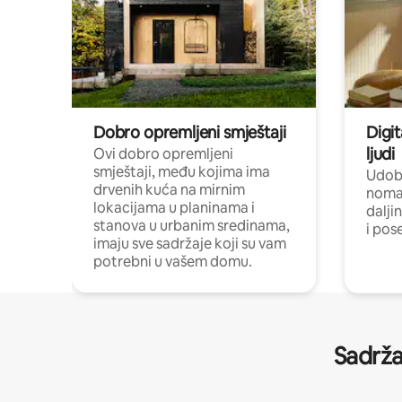
Dobro opremljeni smještaji
Digit
ljudi
Ovi dobro opremljeni
smještaji, među kojima ima
Udobn
drvenih kuća na mirnim
nomad
lokacijama u planinama i
dalji
stanova u urbanim sredinama,
i pos
imaju sve sadržaje koji su vam
potrebni u vašem domu.
Sadrža