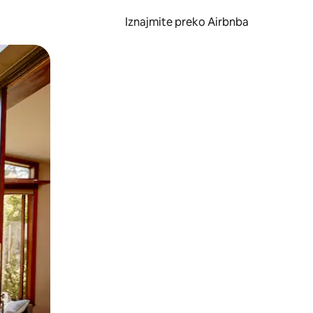
Iznajmite preko Airbnba
li prelaskom prstom po zaslonu.