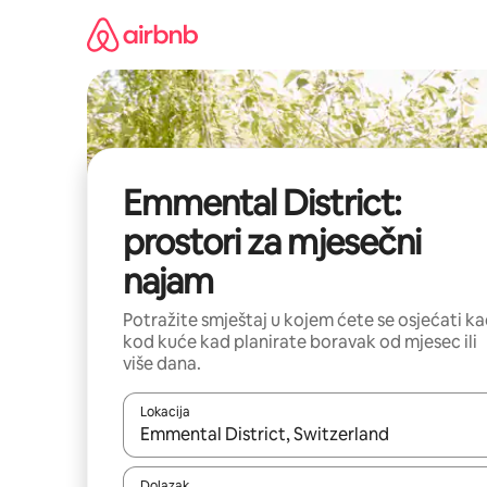
Prijeđi
na
sadržaj
Emmental District:
prostori za mjesečni
najam
Potražite smještaj u kojem ćete se osjećati k
kod kuće kad planirate boravak od mjesec ili
više dana.
Lokacija
Kada budu dostupni rezultati, moći ćete ih pregle
Dolazak