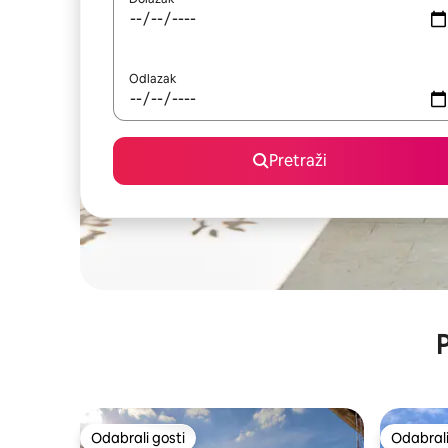
Odlazak
Pretraži
P
Odabrali gosti
Odabrali
Odabrali gosti
Odabrali