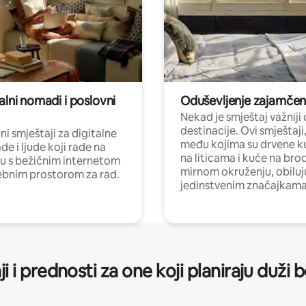
alni nomadi i poslovni
Oduševljenje zajamče
Nekad je smještaj važniji
destinacije. Ovi smještaji
i smještaji za digitalne
među kojima su drvene k
e i ljude koji rade na
na liticama i kuće na bro
nu s bežičnim internetom
mirnom okruženju, obiluj
ebnim prostorom za rad.
jedinstvenim značajkama
ji i prednosti za one koji planiraju duži 