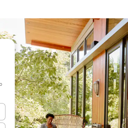
ao
dati koristeći se strelicama prema gore i prema dolje, kao i dodirom i