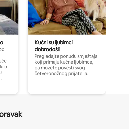
no
Kućni su ljubimci
dobrodošli
 od
,
Pregledajte ponudu smještaja
uće
koji primaju kućne ljubimce,
du u
pa možete povesti svog
u
četveronožnog prijatelja.
.
boravak