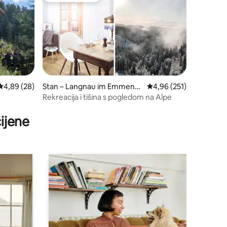
Prosječna ocjena: 4,89/5, recenzija: 28
4,89 (28)
Stan – Langnau im Emmenta
Prosječna ocjena: 4,96/
4,96 (251)
l
Rekreacija i tišina s pogledom na Alpe
ijene