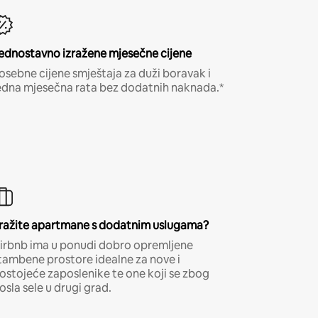
ednostavno izražene mjesečne cijene
osebne cijene smještaja za duži boravak i
edna mjesečna rata bez dodatnih naknada.*
ražite apartmane s dodatnim uslugama?
irbnb ima u ponudi dobro opremljene
tambene prostore idealne za nove i
ostojeće zaposlenike te one koji se zbog
osla sele u drugi grad.