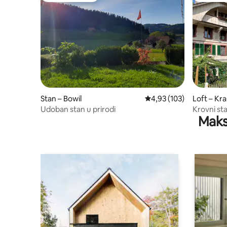
Stan – Bowil
Prosječna ocjena: 4,93/5
4,93 (103)
Loft – Kr
Udoban stan u prirodi
Krovni sta
Maks