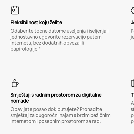
Fleksibilnost koju želite
J
Odaberite točne datume useljenja i iseljenja i
P
jednostavno ugovorite rezervaciju putem
j
interneta, bez dodatnih obveza ili
papirologije.*
Smještaji s radnim prostorom za digitalne
T
nomade
A
Obavljate posao dok putujete? Pronađite
s
smještaj za dugoročni najam s brzim bežičnim
p
internetom i posebnim prostorom za rad.
p