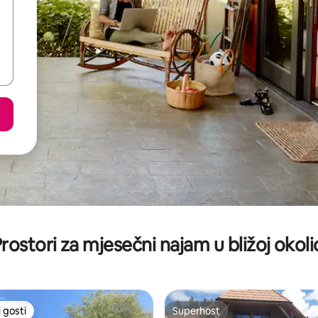
rostori za mjesečni najam u bližoj okoli
 gosti
Superhost
 gosti
Superhost