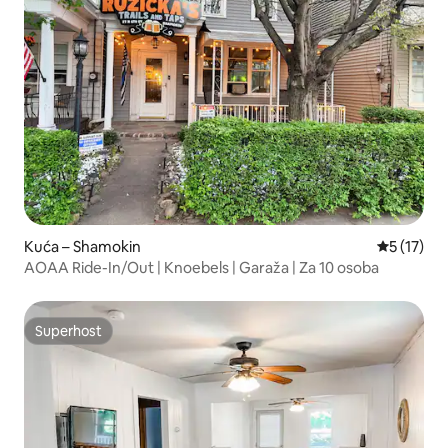
Kuća – Shamokin
Prosječna 
5 (17)
AOAA Ride-In/Out | Knoebels | Garaža | Za 10 osoba
Superhost
Superhost