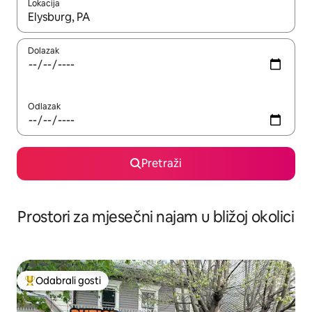
Lokacija
Kada budu dostupni rezultati, moći ćete ih pregledati koristeći
Dolazak
Odlazak
Pretraži
Prostori za mjesečni najam u bližoj okolici
Odabrali gosti
Među najviše rangiranima s oznakom „Odabrali gosti”