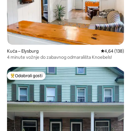
Kuća – Elysburg
Prosječna ocjen
4,64 (138)
4 minute vožnje do zabavnog odmarališta Knoebels!
Odabrali gosti
Među najviše rangiranima s oznakom „Odabrali gosti”