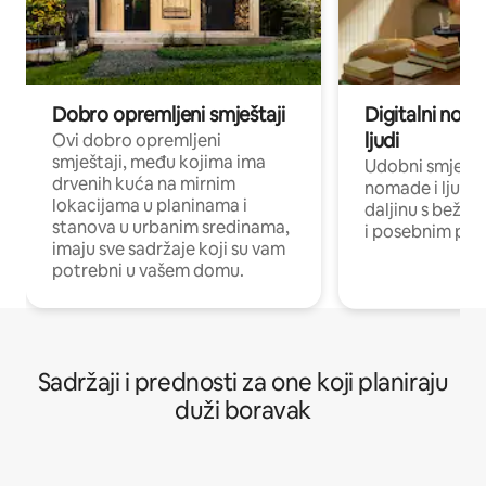
Dobro opremljeni smještaji
Digitalni noma
ljudi
Ovi dobro opremljeni
smještaji, među kojima ima
Udobni smještaj
drvenih kuća na mirnim
nomade i ljude 
lokacijama u planinama i
daljinu s bežič
stanova u urbanim sredinama,
i posebnim pro
imaju sve sadržaje koji su vam
potrebni u vašem domu.
Sadržaji i prednosti za one koji planiraju
duži boravak