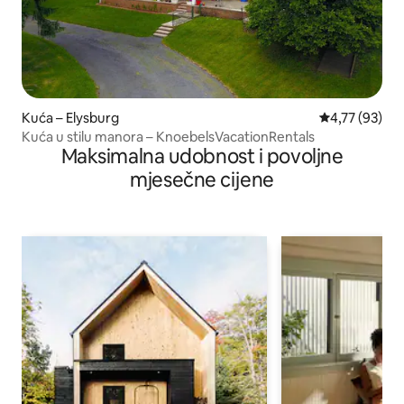
Kuća – Elysburg
Prosječna ocje
4,77 (93)
Kuća u stilu manora – KnoebelsVacationRentals
Maksimalna udobnost i povoljne
mjesečne cijene