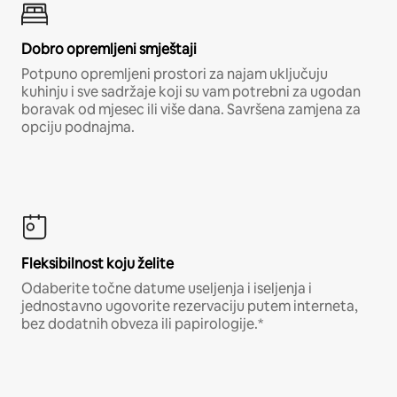
Dobro opremljeni smještaji
Potpuno opremljeni prostori za najam uključuju
kuhinju i sve sadržaje koji su vam potrebni za ugodan
boravak od mjesec ili više dana. Savršena zamjena za
opciju podnajma.
Fleksibilnost koju želite
Odaberite točne datume useljenja i iseljenja i
jednostavno ugovorite rezervaciju putem interneta,
bez dodatnih obveza ili papirologije.*