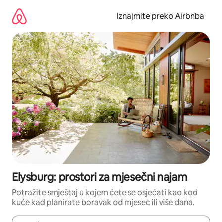
Prijeđi
na
Iznajmite preko Airbnba
sadržaj
Elysburg: prostori za mjesečni najam
Potražite smještaj u kojem ćete se osjećati kao kod
kuće kad planirate boravak od mjesec ili više dana.