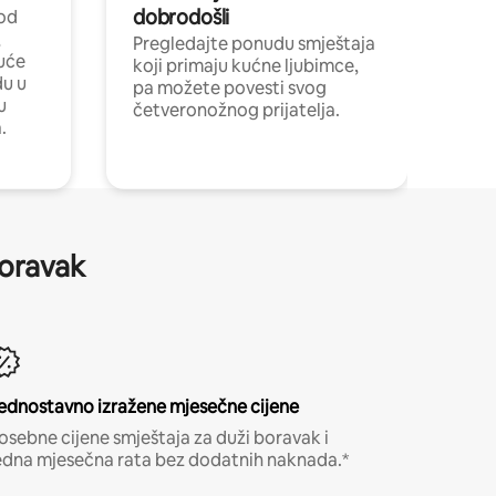
dobrodošli
 od
,
Pregledajte ponudu smještaja
uće
koji primaju kućne ljubimce,
du u
pa možete povesti svog
u
četveronožnog prijatelja.
.
boravak
ednostavno izražene mjesečne cijene
osebne cijene smještaja za duži boravak i
edna mjesečna rata bez dodatnih naknada.*