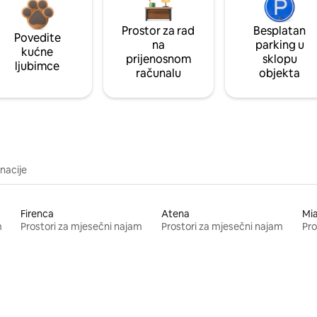
Prostor za rad
Besplatan
Povedite
na
parking u
kućne
prijenosnom
sklopu
ljubimce
računalu
objekta
inacije
Firenca
Atena
Mi
m
Prostori za mjesečni najam
Prostori za mjesečni najam
Pro