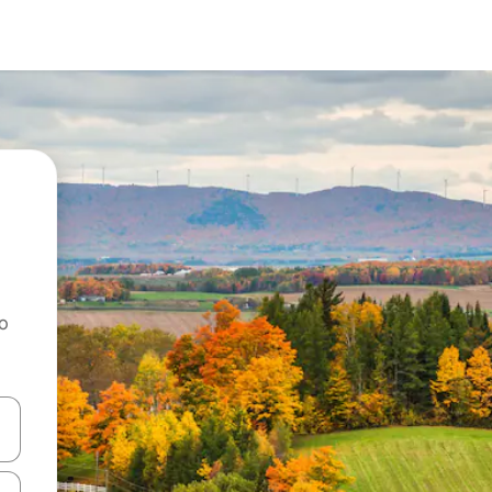
ao
dati koristeći se strelicama prema gore i prema dolje, kao i dodirom i