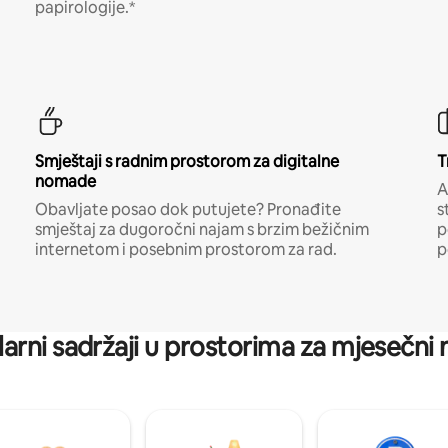
papirologije.*
Smještaji s radnim prostorom za digitalne
T
nomade
A
Obavljate posao dok putujete? Pronađite
s
smještaj za dugoročni najam s brzim bežičnim
p
internetom i posebnim prostorom za rad.
p
arni sadržaji u prostorima za mjesečni