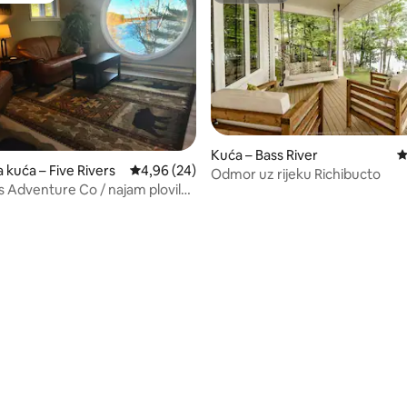
Kuća – Bass River
P
 kuća – Five Rivers
Prosječna ocjena: 4,96/5, recenzija: 24
4,96 (24)
Odmor uz rijeku Richibucto
rs Adventure Co / najam plovila
esta
, recenzija: 168