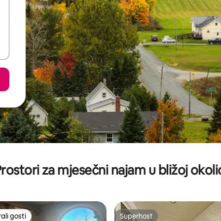
rostori za mjesečni najam u bližoj okoli
li gosti
Superhost
više rangiranima s oznakom „Odabrali gosti”
Superhost