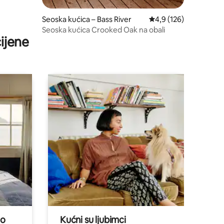
Seoska kućica – Bass River
Prosječna ocjena: 4,9/
4,9 (126)
Seoska kućica Crooked Oak na obali
ijene
no
Kućni su ljubimci