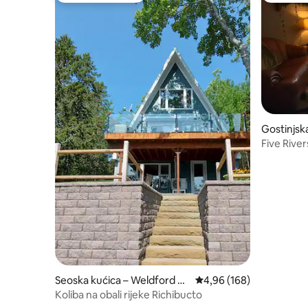
Gostinjska
Five Rive
na licu mj
Seoska kućica – Weldford Pa
Prosječna ocjena: 4,96/5
4,96 (168)
rish
Koliba na obali rijeke Richibucto