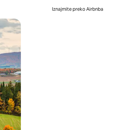
Iznajmite preko Airbnba
li prelaskom prstom po zaslonu.