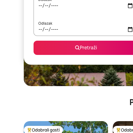
Odlazak
Pretraži
P
Odabrali gosti
Odabra
Među najviše rangiranima s oznakom „Odabrali gosti”
Među naj