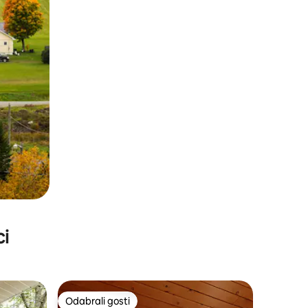
ci
Odabrali gosti
Odabrali gosti