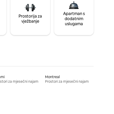
Apartman s
Prostorija za
dodatnim
vježbanje
uslugama
ami
Montreal
stori za mjesečni najam
Prostori za mjesečni najam