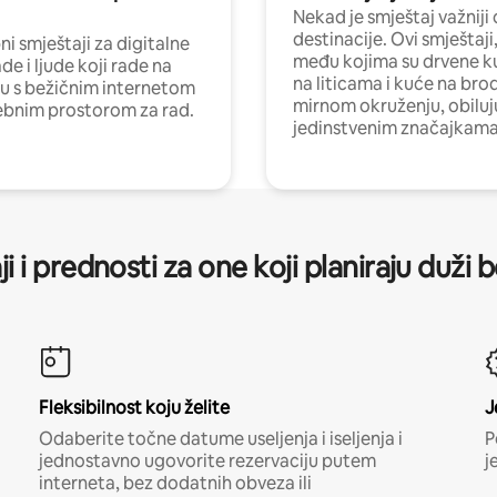
Nekad je smještaj važniji
destinacije. Ovi smještaji
i smještaji za digitalne
među kojima su drvene k
e i ljude koji rade na
na liticama i kuće na bro
nu s bežičnim internetom
mirnom okruženju, obiluj
ebnim prostorom za rad.
jedinstvenim značajkama
ji i prednosti za one koji planiraju duži 
Fleksibilnost koju želite
J
Odaberite točne datume useljenja i iseljenja i
P
jednostavno ugovorite rezervaciju putem
j
interneta, bez dodatnih obveza ili