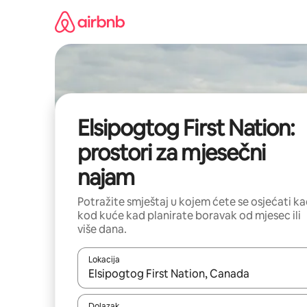
Prijeđi
na
sadržaj
Elsipogtog First Nation:
prostori za mjesečni
najam
Potražite smještaj u kojem ćete se osjećati k
kod kuće kad planirate boravak od mjesec ili
više dana.
Lokacija
Kada budu dostupni rezultati, moći ćete ih pregle
Dolazak