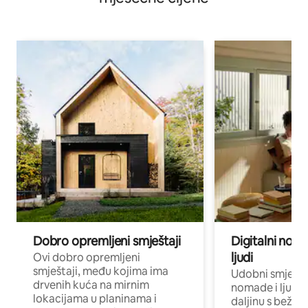
Dobro opremljeni smještaji
Digitalni noma
ljudi
Ovi dobro opremljeni
smještaji, među kojima ima
Udobni smještaj
drvenih kuća na mirnim
nomade i ljude 
lokacijama u planinama i
daljinu s bežič