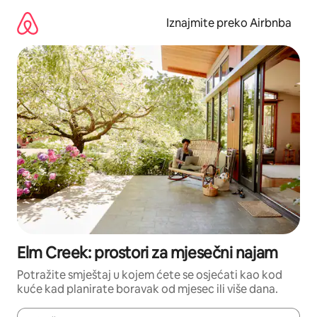
Prijeđi
na
Iznajmite preko Airbnba
sadržaj
Elm Creek: prostori za mjesečni najam
Potražite smještaj u kojem ćete se osjećati kao kod
kuće kad planirate boravak od mjesec ili više dana.