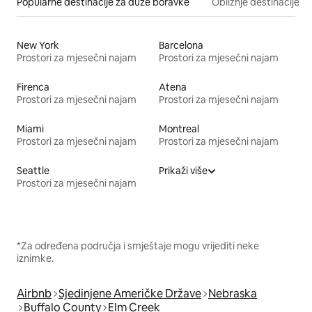
Popularne destinacije za duže boravke
Obližnje destinacije
New York
Barcelona
Prostori za mjesečni najam
Prostori za mjesečni najam
Firenca
Atena
Prostori za mjesečni najam
Prostori za mjesečni najam
Miami
Montreal
Prostori za mjesečni najam
Prostori za mjesečni najam
Seattle
Prikaži više
Prostori za mjesečni najam
*Za određena područja i smještaje mogu vrijediti neke
iznimke.
Airbnb
Sjedinjene Američke Države
Nebraska
Buffalo County
Elm Creek