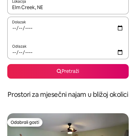
Lokacija
Kada budu dostupni rezultati, moći ćete ih pregledati koristeći
Dolazak
Odlazak
Pretraži
Prostori za mjesečni najam u bližoj okolici
Odabrali gosti
Odabrali gosti