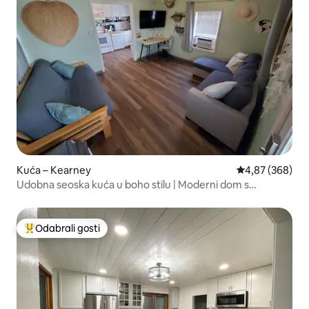
Kuća – Kearney
Prosječna ocjen
4,87 (368)
Udobna seoska kuća u boho stilu | Moderni dom s
ograđenim dvorištem
Odabrali gosti
Među najviše rangiranima s oznakom „Odabrali gosti”