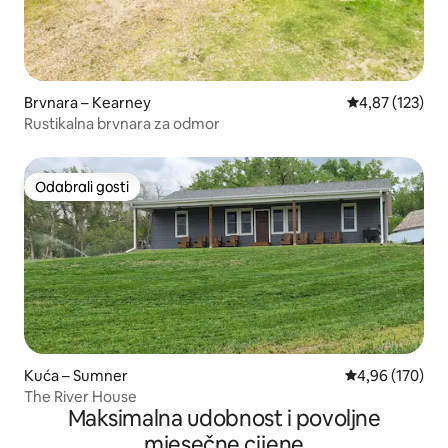
Brvnara – Kearney
Prosječna ocjen
4,87 (123)
Rustikalna brvnara za odmor
Odabrali gosti
Odabrali gosti
Kuća – Sumner
Prosječna ocjen
4,96 (170)
The River House
Maksimalna udobnost i povoljne
mjesečne cijene