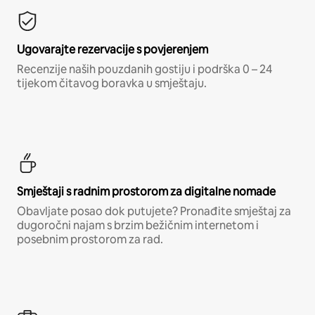
Ugovarajte rezervacije s povjerenjem
Recenzije naših pouzdanih gostiju i podrška 0 – 24
tijekom čitavog boravka u smještaju.
Smještaji s radnim prostorom za digitalne nomade
Obavljate posao dok putujete? Pronađite smještaj za
dugoročni najam s brzim bežičnim internetom i
posebnim prostorom za rad.