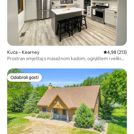
Kuća – Kearney
Prosječna ocjen
4,98 (213)
Prostran smještaj s masažnom kadom, ognjištem i velikim
dvorištem
Odabrali gosti
Odabrali gosti