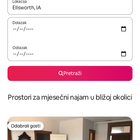
Lokacija
Kada budu dostupni rezultati, moći ćete ih pregledati koristeći
Dolazak
Odlazak
Pretraži
Prostori za mjesečni najam u bližoj okolici
Odabrali gosti
Odabrali gosti