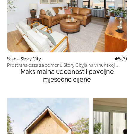
Stan – Story City
Prosječna
5 (3)
Prostrana oaza za odmor u Story Cityju na vrhunskoj
Maksimalna udobnost i povoljne
lokaciji
mjesečne cijene