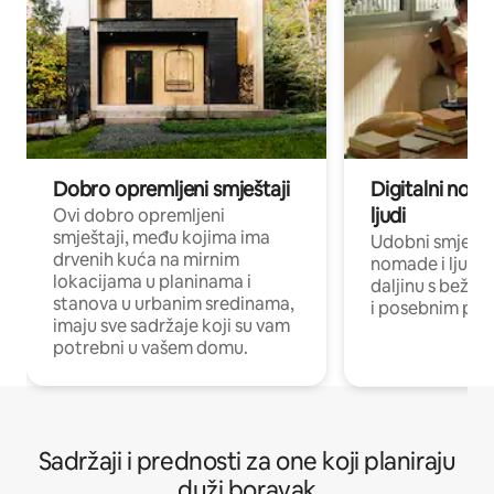
Dobro opremljeni smještaji
Digitalni noma
ljudi
Ovi dobro opremljeni
smještaji, među kojima ima
Udobni smještaj
drvenih kuća na mirnim
nomade i ljude 
lokacijama u planinama i
daljinu s bežič
stanova u urbanim sredinama,
i posebnim pro
imaju sve sadržaje koji su vam
potrebni u vašem domu.
Sadržaji i prednosti za one koji planiraju
duži boravak