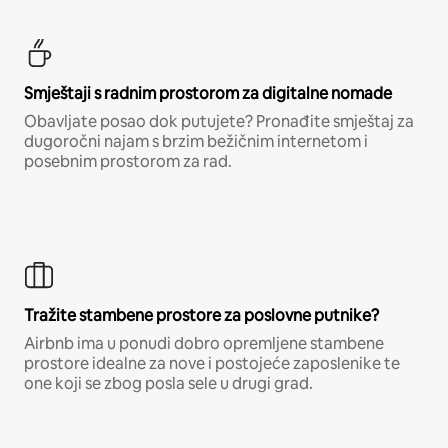
Smještaji s radnim prostorom za digitalne nomade
Obavljate posao dok putujete? Pronađite smještaj za
dugoročni najam s brzim bežičnim internetom i
posebnim prostorom za rad.
Tražite stambene prostore za poslovne putnike?
Airbnb ima u ponudi dobro opremljene stambene
prostore idealne za nove i postojeće zaposlenike te
one koji se zbog posla sele u drugi grad.