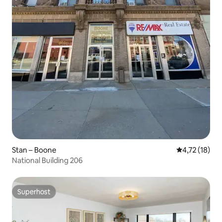
Stan – Boone
Prosječna ocj
4,72 (18)
National Building 206
Superhost
Superhost