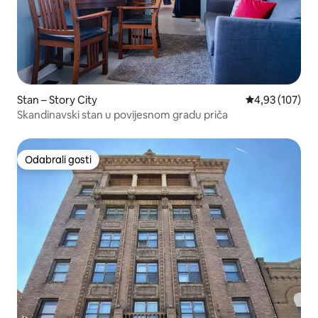
Stan – Story City
Prosječna ocjen
4,93 (107)
Skandinavski stan u povijesnom gradu priča
Odabrali gosti
Odabrali gosti