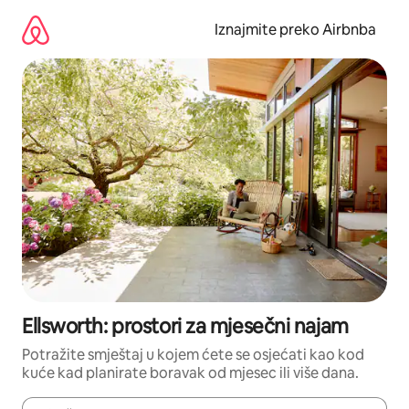
Prijeđi
na
Iznajmite preko Airbnba
sadržaj
Ellsworth: prostori za mjesečni najam
Potražite smještaj u kojem ćete se osjećati kao kod
kuće kad planirate boravak od mjesec ili više dana.