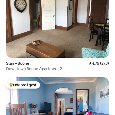
Stan – Boone
Prosječna ocjen
4,79 (273)
Downtown Boone Apartment 2
Odabrali gosti
Među najviše rangiranima s oznakom „Odabrali gosti”