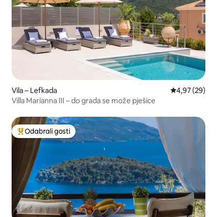
Vila – Lefkada
Prosječna ocje
4,97 (29)
Villa Marianna III – do grada se može pješice
Odabrali gosti
Među najviše rangiranima s oznakom „Odabrali gosti”