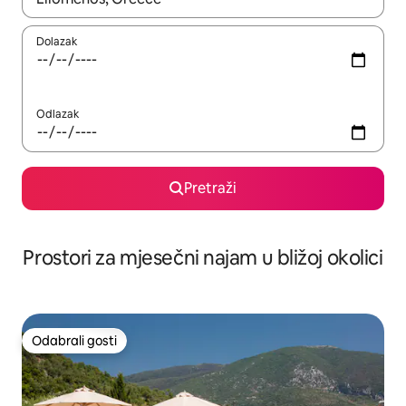
Dolazak
Odlazak
Pretraži
Prostori za mjesečni najam u bližoj okolici
Odabrali gosti
Odabrali gosti