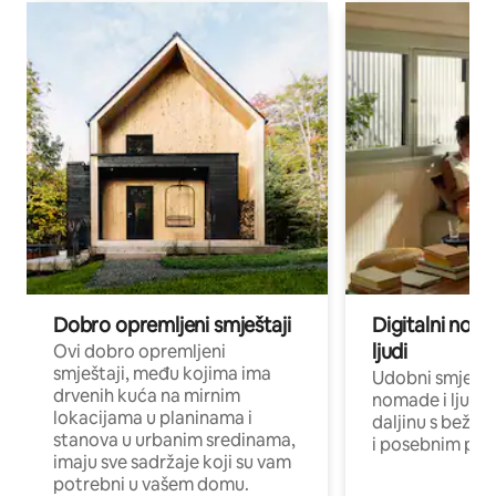
Dobro opremljeni smještaji
Digitalni noma
ljudi
Ovi dobro opremljeni
smještaji, među kojima ima
Udobni smještaj
drvenih kuća na mirnim
nomade i ljude 
lokacijama u planinama i
daljinu s bežič
stanova u urbanim sredinama,
i posebnim pro
imaju sve sadržaje koji su vam
potrebni u vašem domu.