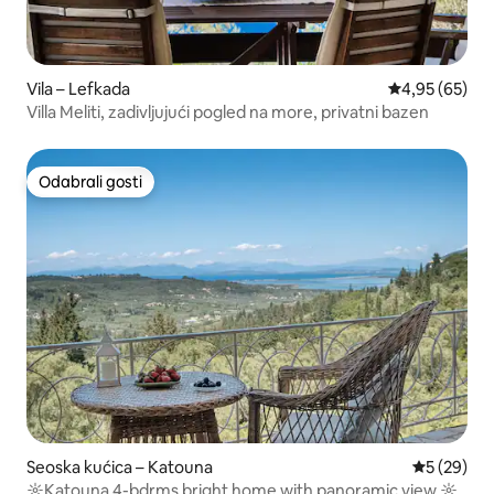
Vila – Lefkada
Prosječna ocje
4,95 (65)
Villa Meliti, zadivljujući pogled na more, privatni bazen
Odabrali gosti
Odabrali gosti
Seoska kućica – Katouna
Prosječna o
5 (29)
☼Katouna 4-bdrms bright home with panoramic view ☼