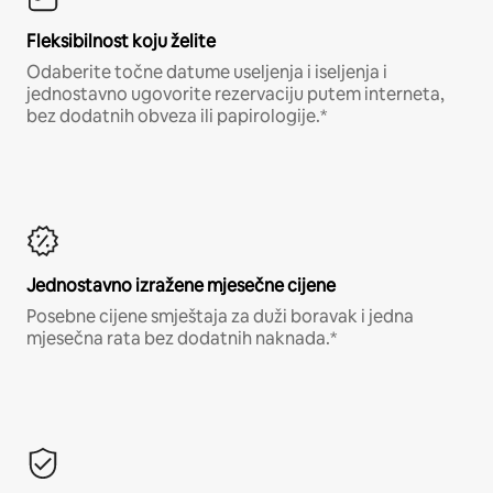
Fleksibilnost koju želite
Odaberite točne datume useljenja i iseljenja i
jednostavno ugovorite rezervaciju putem interneta,
bez dodatnih obveza ili papirologije.*
Jednostavno izražene mjesečne cijene
Posebne cijene smještaja za duži boravak i jedna
mjesečna rata bez dodatnih naknada.*