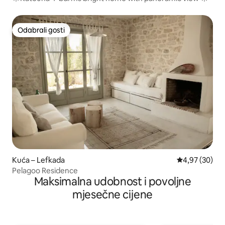
Odabrali gosti
Odabrali gosti
Kuća – Lefkada
Prosječna ocje
4,97 (30)
Pelagoo Residence
Maksimalna udobnost i povoljne
mjesečne cijene