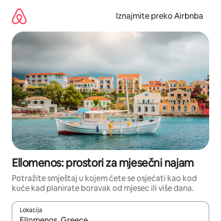
Prijeđi
na
Iznajmite preko Airbnba
sadržaj
Ellomenos: prostori za mjesečni najam
Potražite smještaj u kojem ćete se osjećati kao kod
kuće kad planirate boravak od mjesec ili više dana.
Lokacija
Kada budu dostupni rezultati, moći ćete ih pregledati koristeći