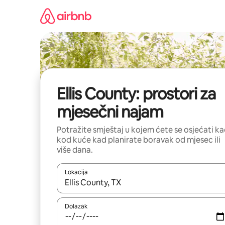
Prijeđi
na
sadržaj
Ellis County: prostori za
mjesečni najam
Potražite smještaj u kojem ćete se osjećati k
kod kuće kad planirate boravak od mjesec ili
više dana.
Lokacija
Kada budu dostupni rezultati, moći ćete ih pregle
Dolazak