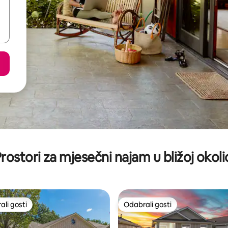
rostori za mjesečni najam u bližoj okoli
li gosti
Odabrali gosti
više rangiranima s oznakom „Odabrali gosti”
Odabrali gosti