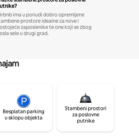
utnike?
irbnb ima u ponudi dobro opremljene
tambene prostore idealne za nove i
ostojeće zaposlenike te one koji se zbog
osla sele u drugi grad.
 najam
Stambeni prostori
Besplatan parking
za poslovne
u sklopu objekta
putnike