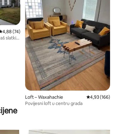
Prosječna ocjena: 4,88/5, recenzija: 74
4,88 (74)
š slatki
Loft – Waxahachie
Prosječna ocjena: 4,93/
4,93 (166)
Povijesni loft u centru grada
ijene