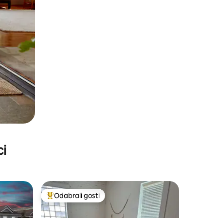
ci
Odabrali gosti
Među najviše rangiranima s oznakom „Odabrali gosti”