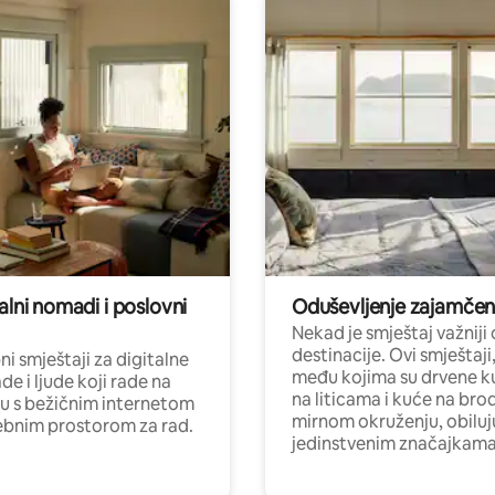
alni nomadi i poslovni
Oduševljenje zajamče
Nekad je smještaj važniji
destinacije. Ovi smještaji
i smještaji za digitalne
među kojima su drvene k
e i ljude koji rade na
na liticama i kuće na bro
nu s bežičnim internetom
mirnom okruženju, obiluj
ebnim prostorom za rad.
jedinstvenim značajkama