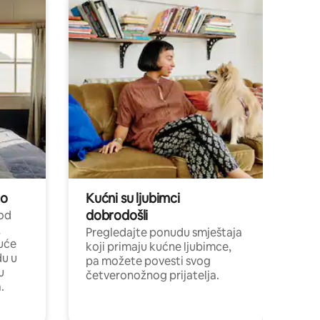
no
Kućni su ljubimci
dobrodošli
 od
,
Pregledajte ponudu smještaja
uće
koji primaju kućne ljubimce,
du u
pa možete povesti svog
u
četveronožnog prijatelja.
.