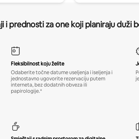
ji i prednosti za one koji planiraju duži 
Fleksibilnost koju želite
J
Odaberite točne datume useljenja i iseljenja i
P
jednostavno ugovorite rezervaciju putem
j
interneta, bez dodatnih obveza ili
papirologije.*
Smještaji s radnim prostorom za digitalne
T