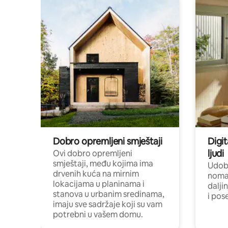
Dobro opremljeni smještaji
Digit
ljudi
Ovi dobro opremljeni
smještaji, među kojima ima
Udobn
drvenih kuća na mirnim
nomad
lokacijama u planinama i
dalji
stanova u urbanim sredinama,
i pos
imaju sve sadržaje koji su vam
potrebni u vašem domu.