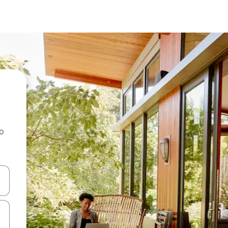
ao
dati koristeći se strelicama prema gore i prema dolje, kao i dodirom i