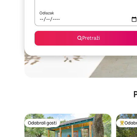
Odlazak
Pretraži
P
Odabrali gosti
Odabra
Odabrali gosti
Među naj