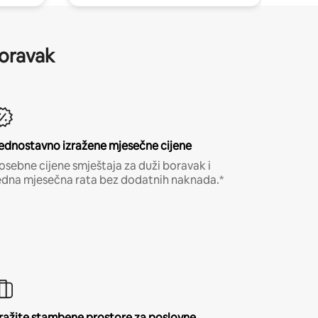
boravak
ednostavno izražene mjesečne cijene
osebne cijene smještaja za duži boravak i
edna mjesečna rata bez dodatnih naknada.*
ražite stambene prostore za poslovne