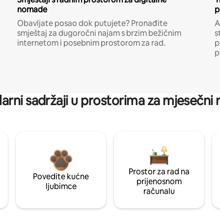
nomade
p
Obavljate posao dok putujete? Pronađite
A
smještaj za dugoročni najam s brzim bežičnim
s
internetom i posebnim prostorom za rad.
p
p
arni sadržaji u prostorima za mjesečni
Prostor za rad na
Povedite kućne
prijenosnom
ljubimce
računalu