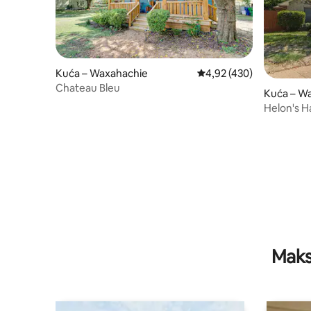
Kuća – Waxahachie
Prosječna ocjena: 4,92/5
4,92 (430)
Chateau Bleu
Kuća – W
Helon's H
Maks