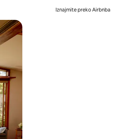
Iznajmite preko Airbnba
li prelaskom prstom po zaslonu.