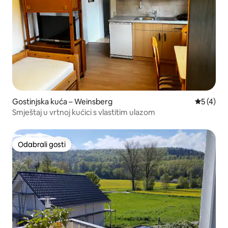
Gostinjska kuća – Weinsberg
Prosječna
5 (4)
Smještaj u vrtnoj kućici s vlastitim ulazom
Odabrali gosti
Odabrali gosti