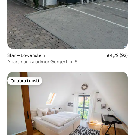
Stan – Löwenstein
Prosječna ocje
4,79 (92)
Apartman za odmor Gergert br. 5
Odabrali gosti
Odabrali gosti