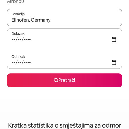
Airbnbu
Lokacija
Kada budu dostupni rezultati, moći ćete ih pregledati koristeći
Dolazak
Odlazak
Pretraži
Kratka statistika o smještajima za odmor