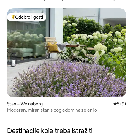
Odabrali gosti
Među najviše rangiranima s oznakom „Odabrali gosti”
Stan – Weinsberg
Prosječna
5 (9)
Moderan, miran stan s pogledom na zelenilo
Destinacije koje treba istražiti