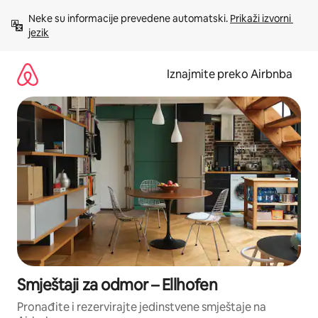
Prijeđi
Neke su informacije prevedene automatski. 
Prikaži izvorni 
na
jezik
sadržaj
Iznajmite preko Airbnba
Smještaji za odmor – Ellhofen
Pronađite i rezervirajte jedinstvene smještaje na