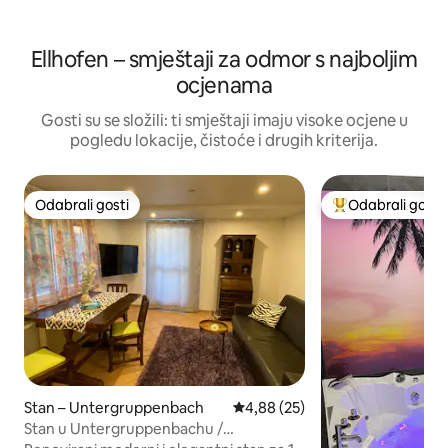
Ellhofen – smještaji za odmor s najboljim
ocjenama
Gosti su se složili: ti smještaji imaju visoke ocjene u
pogledu lokacije, čistoće i drugih kriterija.
Odabrali gosti
Odabrali gosti
Odabrali gosti
Među najviše ran
Stan – Untergruppenbach
Prosječna ocjena: 4,88/5, recen
4,88 (25)
Stan u Untergruppenbachu /
Donnbronnu za 1 – 4 osobe