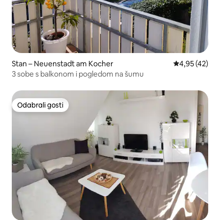
Stan – Neuenstadt am Kocher
Prosječna ocje
4,95 (42)
3 sobe s balkonom i pogledom na šumu
Odabrali gosti
Odabrali gosti