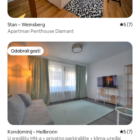
Stan – Weinsberg
Prosječna
5 (7)
Apartman Penthouse Diamant
Odabrali gosti
Odabrali gosti
Kondominij – Heilbronn
Prosječna
5 (7)
U središtu HN-a + privatno parkiralište + klima-uređaj