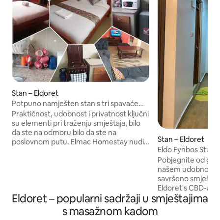
Stan – Eldoret
Potpuno namješten stan s tri spavaće
sobe
Praktičnost, udobnost i privatnost ključni
su elementi pri traženju smještaja, bilo
da ste na odmoru bilo da ste na
Stan – Eldoret
poslovnom putu. Elmac Homestay nudi
Eldo Fynbos Studi
vam potpuno namješteni stan s 3
Pobjegnite od gužv
spavaće sobe koji se nalazi u Eldoretu u
našem udobnom s
Keniji, 3 km od međunarodne zračne
savršeno smještenom 10 min
luke Eldoret i 4 km od poslovnog središta
Eldoret's CBD-a. U
Eldoreta. Sadržaji u sklopu objekta
Eldoret – popularni sadržaji u smještajima
jednostavnom pris
uključuju: zaštitarsko osiguranje 0 – 24,
sadržajima, uključu
besplatan parking, privatno dizalo,
s masažnom kadom
restorane i javni prijev
potpuno opremljenu kuhinju i besplatan