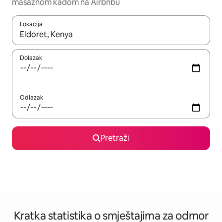
masažnom kadom na Airbnbu
Lokacija
Kada budu dostupni rezultati, moći ćete ih pregledati koristeći
Dolazak
Odlazak
Pretraži
Kratka statistika o smještajima za odmor