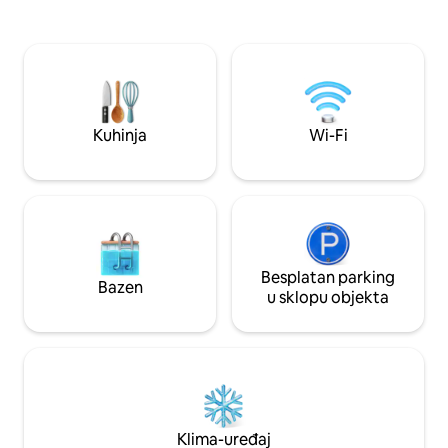
ZNAČAJKE: 1.Prime
brzi Wi-Fi bez ograničenja. Objekt nudi
located in Eldoret CBD 2. Be
odličan pogled na „zemlju prvaka” dok se
parking: praktičan i
opuštate na balkonu ili krovu.
Moderna udobnost
i dovoljno prirodnog svje
okruženje: mirna i 
Jednostavan pristup
Kuhinja
Wi-Fi
glavne autoceste.
Besplatan parking
Bazen
u sklopu objekta
Klima-uređaj