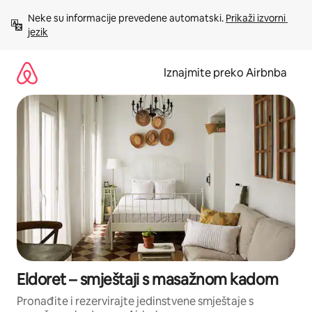
Prijeđi
Neke su informacije prevedene automatski. 
Prikaži izvorni 
na
jezik
sadržaj
Iznajmite preko Airbnba
Eldoret – smještaji s masažnom kadom
Pronađite i rezervirajte jedinstvene smještaje s