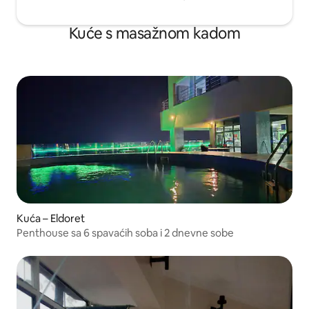
Kuće s masažnom kadom
Kuća – Eldoret
Penthouse sa 6 spavaćih soba i 2 dnevne sobe