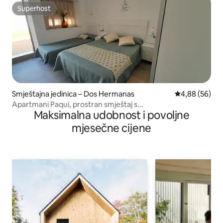
Superhost
Superhost
Smještajna jedinica – Dos Hermanas
Prosječna ocje
4,88 (56)
Apartmani Paqui, prostran smještaj s...
Maksimalna udobnost i povoljne
mjesečne cijene