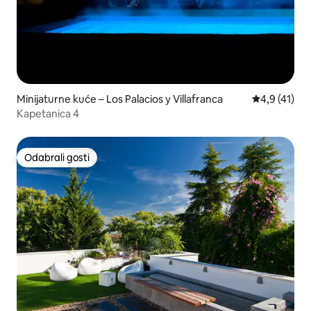
Minijaturne kuće – Los Palacios y Villafranca
Prosječna oc
4,9 (41)
Kapetanica 4
Odabrali gosti
Odabrali gosti