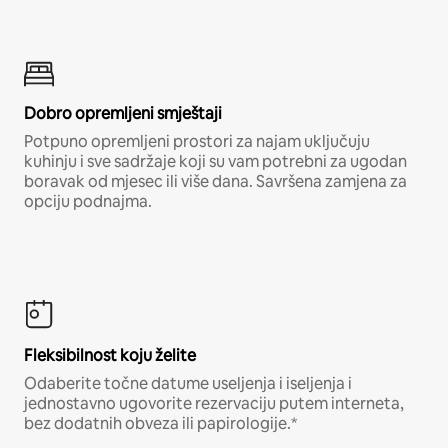
Dobro opremljeni smještaji
Potpuno opremljeni prostori za najam uključuju
kuhinju i sve sadržaje koji su vam potrebni za ugodan
boravak od mjesec ili više dana. Savršena zamjena za
opciju podnajma.
Fleksibilnost koju želite
Odaberite točne datume useljenja i iseljenja i
jednostavno ugovorite rezervaciju putem interneta,
bez dodatnih obveza ili papirologije.*