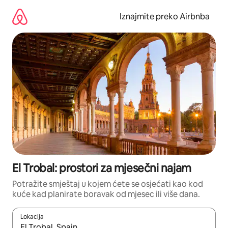
Prijeđi
na
Iznajmite preko Airbnba
sadržaj
El Trobal: prostori za mjesečni najam
Potražite smještaj u kojem ćete se osjećati kao kod
kuće kad planirate boravak od mjesec ili više dana.
Lokacija
Kada budu dostupni rezultati, moći ćete ih pregledati koristeći