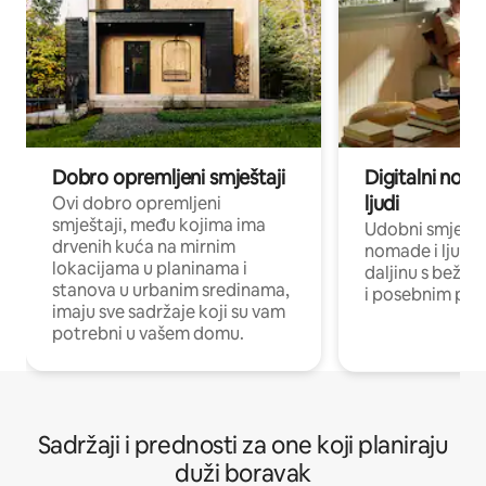
Dobro opremljeni smještaji
Digitalni noma
ljudi
Ovi dobro opremljeni
smještaji, među kojima ima
Udobni smještaj
drvenih kuća na mirnim
nomade i ljude 
lokacijama u planinama i
daljinu s bežič
stanova u urbanim sredinama,
i posebnim pro
imaju sve sadržaje koji su vam
potrebni u vašem domu.
Sadržaji i prednosti za one koji planiraju
duži boravak