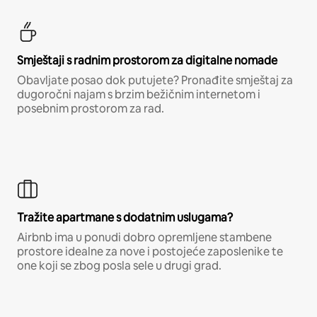
Smještaji s radnim prostorom za digitalne nomade
Obavljate posao dok putujete? Pronađite smještaj za
dugoročni najam s brzim bežičnim internetom i
posebnim prostorom za rad.
Tražite apartmane s dodatnim uslugama?
Airbnb ima u ponudi dobro opremljene stambene
prostore idealne za nove i postojeće zaposlenike te
one koji se zbog posla sele u drugi grad.