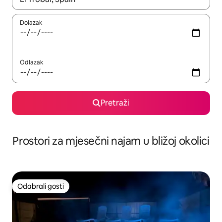
Dolazak
Odlazak
Pretraži
Prostori za mjesečni najam u bližoj okolici
Odabrali gosti
Odabrali gosti