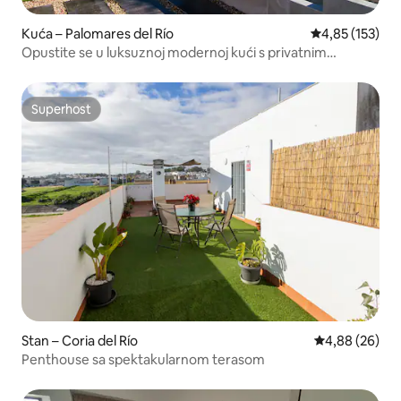
Kuća – Palomares del Río
Prosječna ocjen
4,85 (153)
Opustite se u luksuznoj modernoj kući s privatnim
bazenom
Superhost
Superhost
Stan – Coria del Río
Prosječna ocje
4,88 (26)
Penthouse sa spektakularnom terasom