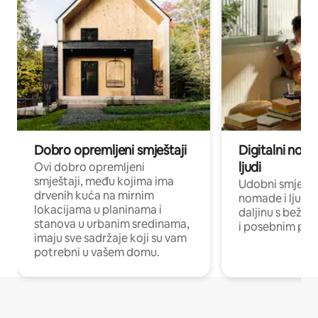
Dobro opremljeni smještaji
Digitalni noma
ljudi
Ovi dobro opremljeni
smještaji, među kojima ima
Udobni smještaj
drvenih kuća na mirnim
nomade i ljude 
lokacijama u planinama i
daljinu s bežič
stanova u urbanim sredinama,
i posebnim pro
imaju sve sadržaje koji su vam
potrebni u vašem domu.