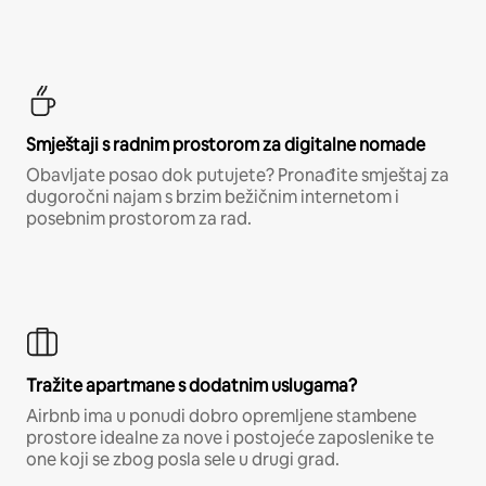
Smještaji s radnim prostorom za digitalne nomade
Obavljate posao dok putujete? Pronađite smještaj za
dugoročni najam s brzim bežičnim internetom i
posebnim prostorom za rad.
Tražite apartmane s dodatnim uslugama?
Airbnb ima u ponudi dobro opremljene stambene
prostore idealne za nove i postojeće zaposlenike te
one koji se zbog posla sele u drugi grad.