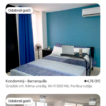
Odabrali gosti
Odabrali gosti
Kondominij – Barranquilla
Prosječna ocje
4,76 (91)
Gradski vrt. Klima-uređaj. Wi-Fi 500 Mb. Perilica rublja.
Odabrali gosti
Odabrali gosti