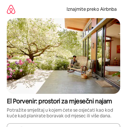
Prijeđi
na
Iznajmite preko Airbnba
sadržaj
El Porvenir: prostori za mjesečni najam
Potražite smještaj u kojem ćete se osjećati kao kod
kuće kad planirate boravak od mjesec ili više dana.