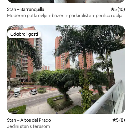
Stan – Barranquilla
Prosječna 
5 (10)
Moderno potkrovlje + bazen + parkiralište + perilica rublja
Odabrali gosti
Odabrali gosti
Stan – Altos del Prado
Prosječna
5 (8)
Jedini stan s terasom