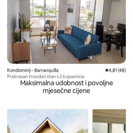
Kondominij – Barranquilla
Prosječna ocje
4,81 (48)
Prekrasan trosobni stan s 2 kupaonice.
Maksimalna udobnost i povoljne
mjesečne cijene