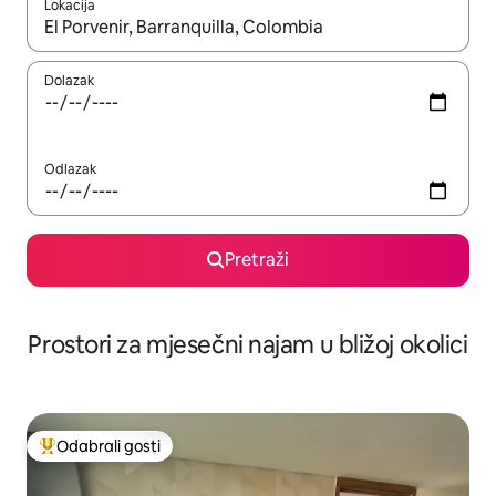
Lokacija
Kada budu dostupni rezultati, moći ćete ih pregledati koristeći
Dolazak
Odlazak
Pretraži
Prostori za mjesečni najam u bližoj okolici
Odabrali gosti
Među najviše rangiranima s oznakom „Odabrali gosti”