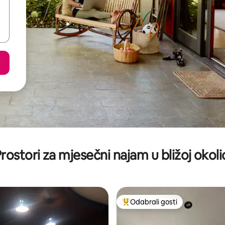
rostori za mjesečni najam u bližoj okoli
Odabrali gosti
Među najviše rangiranima s oz