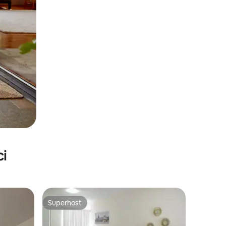
ci
Superhost
nakom „Odabrali gosti”
Superhost