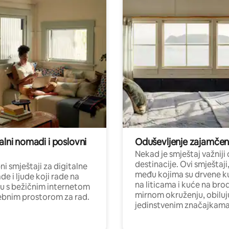
alni nomadi i poslovni
Oduševljenje zajamče
Nekad je smještaj važniji
destinacije. Ovi smještaji
i smještaji za digitalne
među kojima su drvene k
e i ljude koji rade na
na liticama i kuće na bro
nu s bežičnim internetom
mirnom okruženju, obiluj
ebnim prostorom za rad.
jedinstvenim značajkama