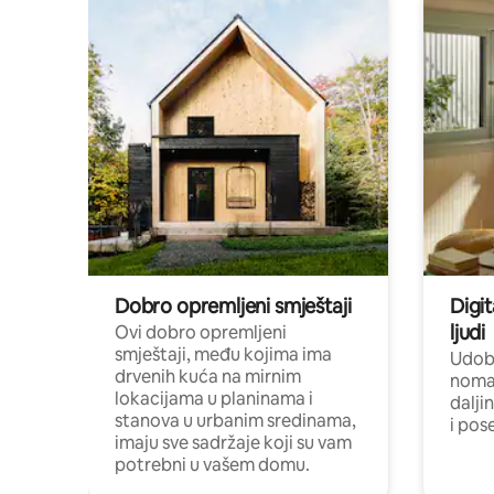
Dobro opremljeni smještaji
Digit
ljudi
Ovi dobro opremljeni
smještaji, među kojima ima
Udobn
drvenih kuća na mirnim
nomad
lokacijama u planinama i
dalji
stanova u urbanim sredinama,
i pos
imaju sve sadržaje koji su vam
potrebni u vašem domu.