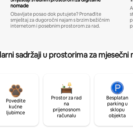
nomade
A
Obavljate posao dok putujete? Pronađite
s
smještaj za dugoročni najam s brzim bežičnim
p
internetom i posebnim prostorom za rad.
p
arni sadržaji u prostorima za mjesečni
Prostor za rad
Besplatan
Povedite
na
parking u
kućne
prijenosnom
sklopu
ljubimce
računalu
objekta