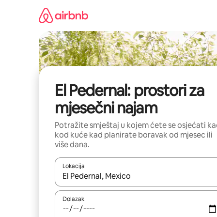
Prijeđi
na
sadržaj
El Pedernal: prostori za
mjesečni najam
Potražite smještaj u kojem ćete se osjećati k
kod kuće kad planirate boravak od mjesec ili
više dana.
Lokacija
Kada budu dostupni rezultati, moći ćete ih pregle
Dolazak