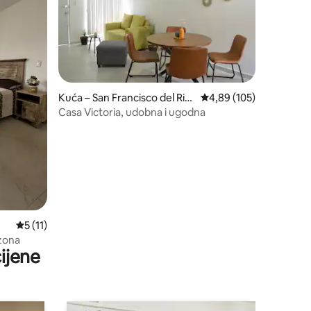
Kuća – San Francisco del Rin
Prosječna ocjena: 4,89/
4,89 (105)
cón
Casa Victoria, udobna i ugodna
Prosječna ocjena: 5/5, recenzija: 11
5 (11)
 zona
ijene