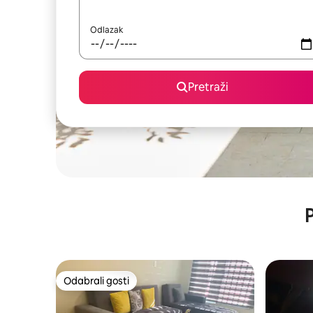
Odlazak
Pretraži
P
Odabrali gosti
Odabrali gosti