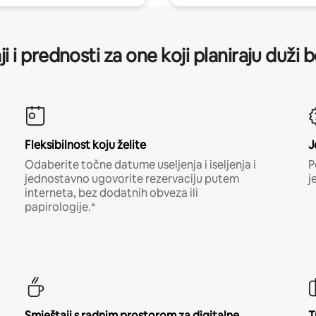
ji i prednosti za one koji planiraju duži 
Fleksibilnost koju želite
J
Odaberite točne datume useljenja i iseljenja i
P
jednostavno ugovorite rezervaciju putem
j
interneta, bez dodatnih obveza ili
papirologije.*
Smještaji s radnim prostorom za digitalne
T