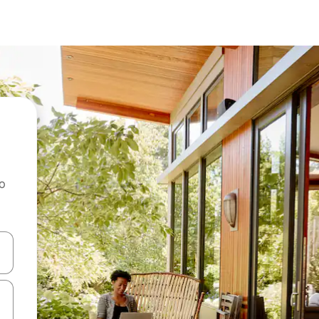
ao
dati koristeći se strelicama prema gore i prema dolje, kao i dodirom i