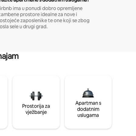
irbnb ima u ponudi dobro opremljene
tambene prostore idealne za nove i
ostojeće zaposlenike te one koji se zbog
osla sele u drugi grad.
 najam
Apartman s
Prostorija za
dodatnim
vježbanje
uslugama