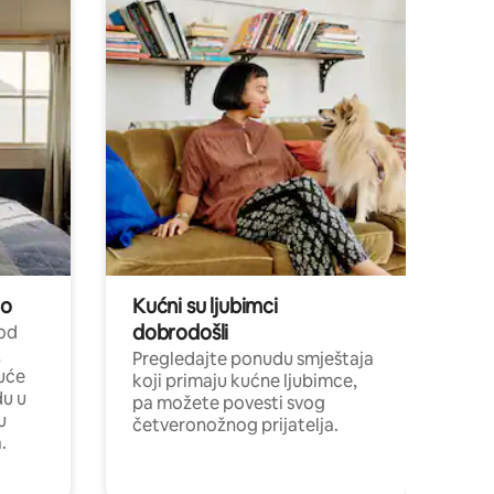
no
Kućni su ljubimci
dobrodošli
 od
,
Pregledajte ponudu smještaja
uće
koji primaju kućne ljubimce,
du u
pa možete povesti svog
u
četveronožnog prijatelja.
.