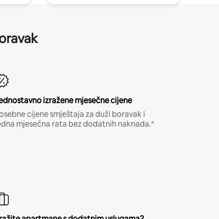
boravak
ednostavno izražene mjesečne cijene
osebne cijene smještaja za duži boravak i
edna mjesečna rata bez dodatnih naknada.*
ražite apartmane s dodatnim uslugama?