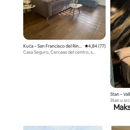
Kuća – San Francisco del Rinc
Prosječna ocjena: 4,84/
4,84 (77)
ón
Casa Seguro, Cercaas del centro, s
garažom!
Stan – Val
Stan u sr
Maks