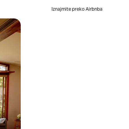
Iznajmite preko Airbnba
li prelaskom prstom po zaslonu.