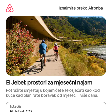
Prijeđi
na
Iznajmite preko Airbnba
sadržaj
El Jebel: prostori za mjesečni najam
Potražite smještaj u kojem ćete se osjećati kao kod
kuće kad planirate boravak od mjesec ili više dana.
Lokacija
Kada budu dostupni rezultati, moći ćete ih pregledati koristeći