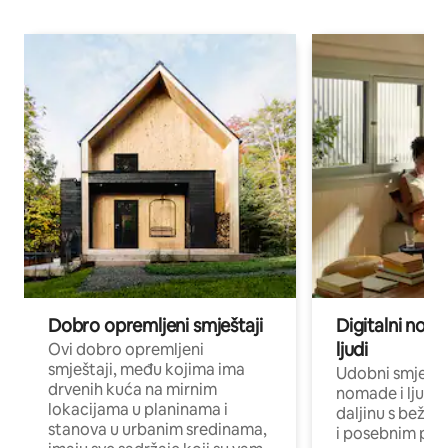
Dobro opremljeni smještaji
Digitalni noma
ljudi
Ovi dobro opremljeni
smještaji, među kojima ima
Udobni smještaj
drvenih kuća na mirnim
nomade i ljude 
lokacijama u planinama i
daljinu s bežič
stanova u urbanim sredinama,
i posebnim pro