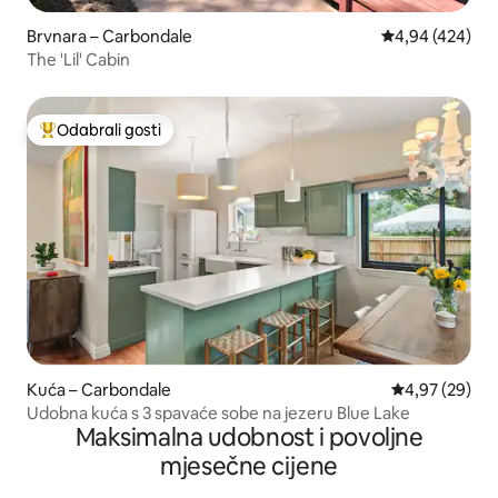
Brvnara – Carbondale
Prosječna ocjen
4,94 (424)
The 'Lil' Cabin
Odabrali gosti
Među najviše rangiranima s oznakom „Odabrali gosti”
Kuća – Carbondale
Prosječna ocje
4,97 (29)
Udobna kuća s 3 spavaće sobe na jezeru Blue Lake
Maksimalna udobnost i povoljne
mjesečne cijene