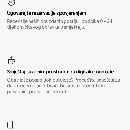
Ugovarajte rezervacije s povjerenjem
Recenzije naših pouzdanih gostiju i podrška 0 – 24
tijekom čitavog boravka u smještaju.
Smještaji s radnim prostorom za digitalne nomade
Obavljate posao dok putujete? Pronađite smještaj za
dugoročni najam s brzim bežičnim internetom i
posebnim prostorom za rad.