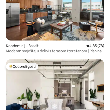
Kondominij – Basalt
Prosječna ocje
4,85 (78)
Moderan smještaj u dolini s terasom i teretanom | Planina
Odabrali gosti
Među najviše rangiranima s oznakom „Odabrali gosti”