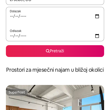
Dolazak
Odlazak
Pretraži
Prostori za mjesečni najam u bližoj okolici
Superhost
Superhost