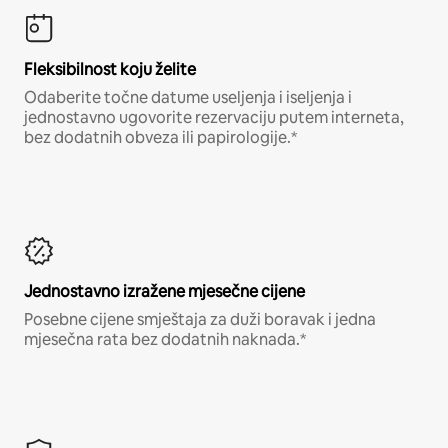
Fleksibilnost koju želite
Odaberite točne datume useljenja i iseljenja i
jednostavno ugovorite rezervaciju putem interneta,
bez dodatnih obveza ili papirologije.*
Jednostavno izražene mjesečne cijene
Posebne cijene smještaja za duži boravak i jedna
mjesečna rata bez dodatnih naknada.*