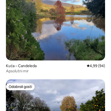
Kuća – Candeleda
Prosječna ocje
4,99 (94)
Apsolutni mir
Odabrali gosti
Odabrali gosti