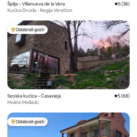
Špilja – Villanueva de la Vera
Prosječna o
5 (36)
Kućica Druida - Regija Vératton
Odabrali gosti
Među najviše rangiranima s oznakom „Odabrali gosti”
Seoska kućica – Casavieja
Prosječna o
5 (68)
Molino Mellado
Odabrali gosti
Među najviše rangiranima s oznakom „Odabrali gosti”