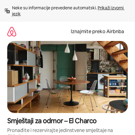
Prijeđi
Neke su informacije prevedene automatski. 
Prikaži izvorni 
na
jezik
sadržaj
Iznajmite preko Airbnba
Smještaji za odmor – El Charco
Pronađite i rezervirajte jedinstvene smještaje na