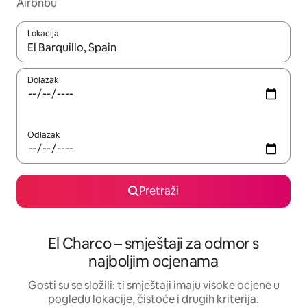
Airbnbu
Lokacija
Kada budu dostupni rezultati, moći ćete ih pregledati koristeći
Dolazak
Odlazak
Pretraži
El Charco – smještaji za odmor s
najboljim ocjenama
Gosti su se složili: ti smještaji imaju visoke ocjene u
pogledu lokacije, čistoće i drugih kriterija.