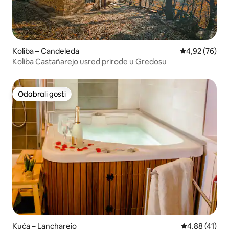
Koliba – Candeleda
Prosječna ocje
4,92 (76)
Koliba Castañarejo usred prirode u Gredosu
Odabrali gosti
Odabrali gosti
Kuća – Lancharejo
Prosječna ocje
4,88 (41)