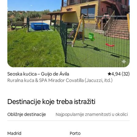
Seoska kućica – Guijo de Ávila
Prosječna ocje
4,94 (32)
Ruralna kuća & SPA Mirador Covatilla (Jacuzzi, itd.)
Destinacije koje treba istražiti
Obližnje destinacije
Najpopularnije znamenitosti u okolici
Madrid
Porto