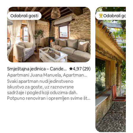
Odabrali gosti
Odabrali gosti
Odabrali gosti
Među najviše ran
Smještajna jedinica – Candela
Prosječna ocjena: 4,97/5, recenz
4,97 (29)
rio
Apartmani Juana Manuela, Apartman
Puente...
Svaki apartman nudi jedinstveno
iskustvo za goste, uz raznovrsne
sadržaje i pogled koji oduzima dah.
Potpuno renoviran i opremljen svime što
je potrebno za izvrstan boravak koji
poziva na opuštanje i uživanje u prirodi. U
ovom apartmanu, osim kuhinje, gosti će
pronaći i prostranu blagovaonicu koja je
lijepo uređena. Ovdje možete uživati u
obrocima u ugodnoj i elegantnoj