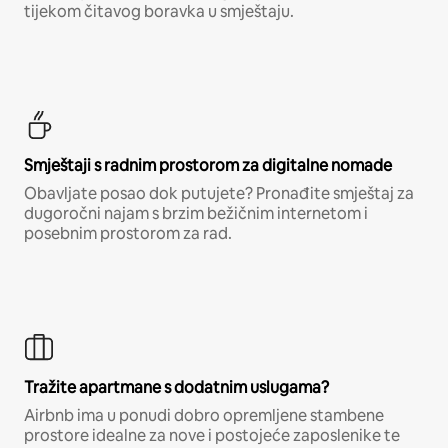
tijekom čitavog boravka u smještaju.
Smještaji s radnim prostorom za digitalne nomade
Obavljate posao dok putujete? Pronađite smještaj za
dugoročni najam s brzim bežičnim internetom i
posebnim prostorom za rad.
Tražite apartmane s dodatnim uslugama?
Airbnb ima u ponudi dobro opremljene stambene
prostore idealne za nove i postojeće zaposlenike te