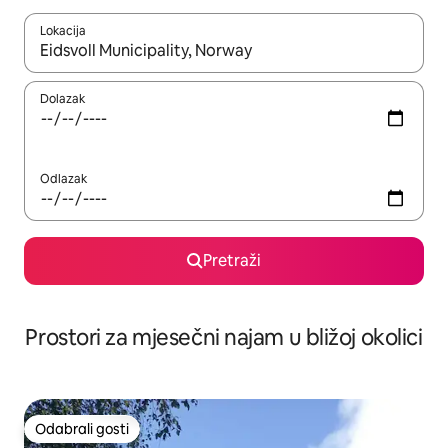
Lokacija
Kada budu dostupni rezultati, moći ćete ih pregledati koristeći
Dolazak
Odlazak
Pretraži
Prostori za mjesečni najam u bližoj okolici
Odabrali gosti
Odabrali gosti