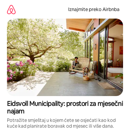
Prijeđi
na
Iznajmite preko Airbnba
sadržaj
Eidsvoll Municipality: prostori za mjesečni
najam
Potražite smještaj u kojem ćete se osjećati kao kod
kuće kad planirate boravak od mjesec ili više dana.