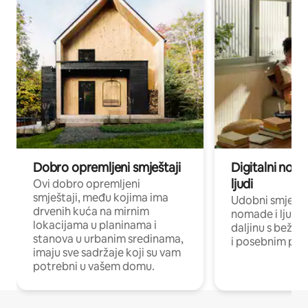
Dobro opremljeni smještaji
Digitalni noma
ljudi
Ovi dobro opremljeni
smještaji, među kojima ima
Udobni smještaj
drvenih kuća na mirnim
nomade i ljude 
lokacijama u planinama i
daljinu s bežič
stanova u urbanim sredinama,
i posebnim pro
imaju sve sadržaje koji su vam
potrebni u vašem domu.