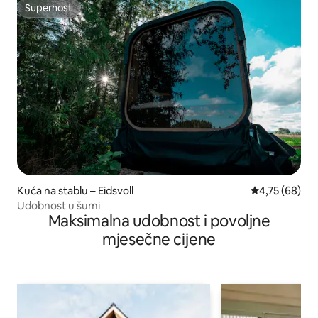
Superhost
Superhost
Kuća na stablu – Eidsvoll
Prosječna ocje
4,75 (68)
Udobnost u šumi
Maksimalna udobnost i povoljne
mjesečne cijene