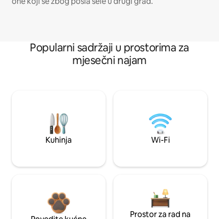
one koji se zbog posla sele u drugi grad.
Popularni sadržaji u prostorima za
mjesečni najam
Kuhinja
Wi-Fi
Prostor za rad na