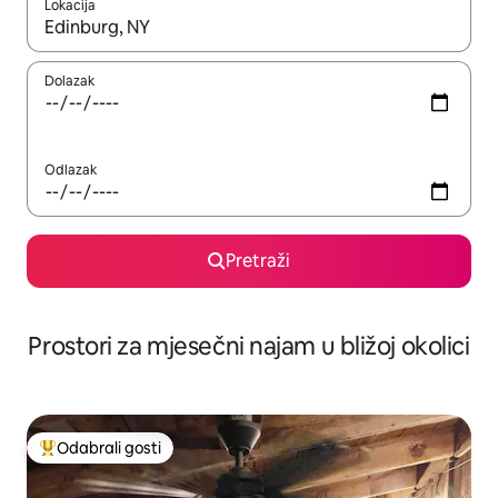
Lokacija
Kada budu dostupni rezultati, moći ćete ih pregledati koristeći
Dolazak
Odlazak
Pretraži
Prostori za mjesečni najam u bližoj okolici
Odabrali gosti
Među najviše rangiranima s oznakom „Odabrali gosti”