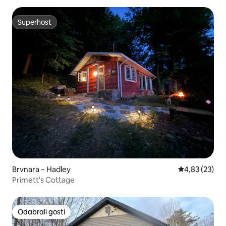
Superhost
Superhost
Brvnara – Hadley
Prosječna ocje
4,83 (23)
Primett's Cottage
Odabrali gosti
Odabrali gosti