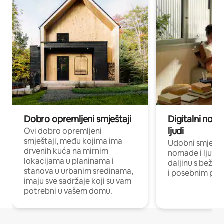
Dobro opremljeni smještaji
Digitalni noma
ljudi
Ovi dobro opremljeni
smještaji, među kojima ima
Udobni smještaj
drvenih kuća na mirnim
nomade i ljude 
lokacijama u planinama i
daljinu s bežič
stanova u urbanim sredinama,
i posebnim pro
imaju sve sadržaje koji su vam
potrebni u vašem domu.