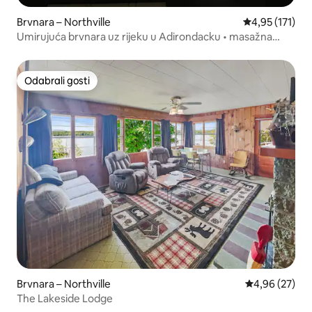
Brvnara – Northville
Prosječna ocje
4,95 (171)
Umirujuća brvnara uz rijeku u Adirondacku • masažna
kada
Odabrali gosti
Odabrali gosti
Brvnara – Northville
Prosječna ocje
4,96 (27)
The Lakeside Lodge