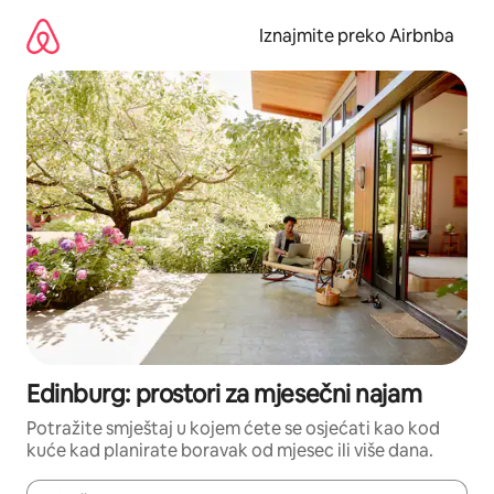
Prijeđi
na
Iznajmite preko Airbnba
sadržaj
Edinburg: prostori za mjesečni najam
Potražite smještaj u kojem ćete se osjećati kao kod
kuće kad planirate boravak od mjesec ili više dana.