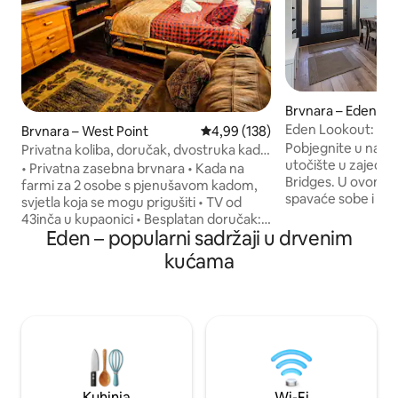
Brvnara – Eden
Eden Lookout: mas
Brvnara – West Point
Prosječna ocjena: 4,99/5, recenzi
4,99 (138)
veliki bračni krevet
Pobjegnite u naše
Privatna koliba, doručak, dvostruka kada,
utočište u zajedni
TV od 75", kajak, WD
• Privatna zasebna brvnara • Kada na
Bridges. U ovom sm
farmi za 2 osobe s pjenušavom kadom,
spavaće sobe i po
svjetla koja se mogu prigušiti • TV od
spavati do osam os
43inča u kupaonici • Besplatan doručak:
krevet, dva zasebna
Eden – popularni sadržaji u drvenim
mješavina vafla sa sirupom, kava, čaj,
bračni krevet. Uži
vrući kakao • Potpuno opremljena
kućama
opremljenoj kuhinji
kuhinja • TV od75inča u spavaćoj sobi •
cipele i privatnoj 
Netflix | Disney+ | Paramount+ • Blu-
predivnim pogledo
Ray/DVD player • Luksuzni madrac od
akumulacijsko jez
memorijske pjene • Bračni krevet na
minuta od Powder
razvlačenje za dvije osobe •
Snowbasina i Nordic
perilica/sušilica • Traeger roštilj za pušače
Valley Marketa. Sa
• Zajedničko stražnje dvorište od 1,4
plovidbu, planinare
hektara • Besplatan parking • Besplatan
Kuhinja
Wi-Fi