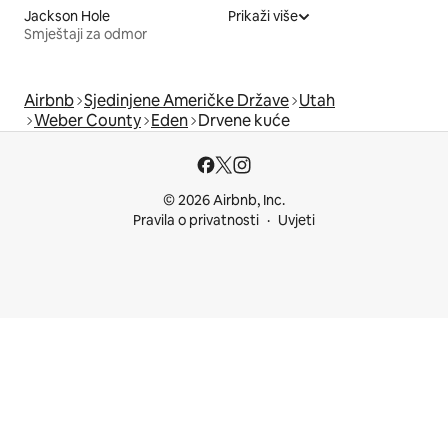
Jackson Hole
Prikaži više
Smještaji za odmor
Airbnb
Sjedinjene Američke Države
Utah
Weber County
Eden
Drvene kuće
© 2026 Airbnb, Inc.
Pravila o privatnosti
Uvjeti