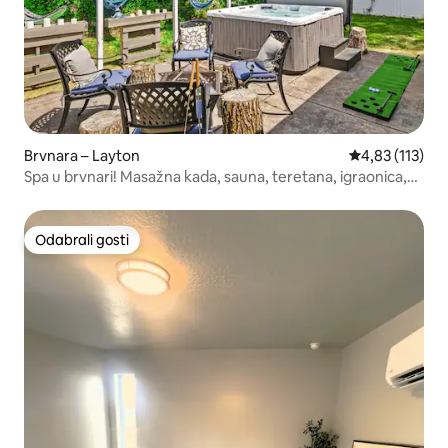
Brvnara – Layton
Prosječna ocje
4,83 (113)
Spa u brvnari! Masažna kada, sauna, teretana, igraonica,
vanjsko ognjište
Odabrali gosti
Odabrali gosti