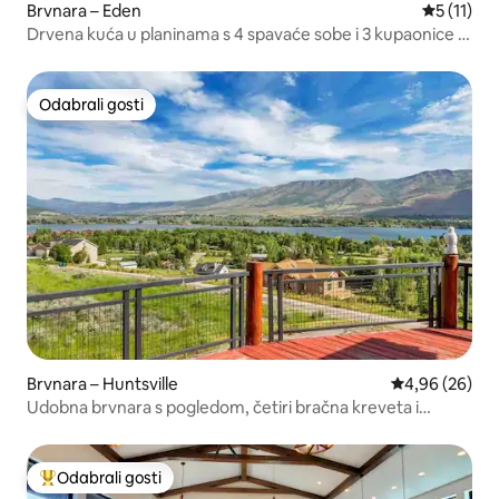
Brvnara – Eden
Prosječna 
5 (11)
Drvena kuća u planinama s 4 spavaće sobe i 3 kupaonice i
veličanstvenim pogledom
Odabrali gosti
Odabrali gosti
Brvnara – Huntsville
Prosječna ocje
4,96 (26)
Udobna brvnara s pogledom, četiri bračna kreveta i
masažnom kadom!
Odabrali gosti
Među najviše rangiranima s oznakom „Odabrali gosti”