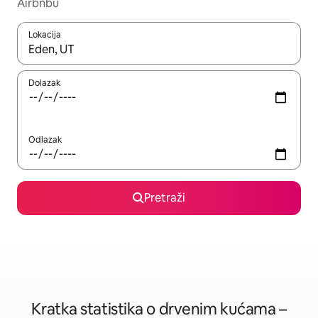
Airbnbu
Lokacija
Kada budu dostupni rezultati, moći ćete ih pregledati koristeći
Dolazak
Odlazak
Pretraži
Kratka statistika o drvenim kućama –