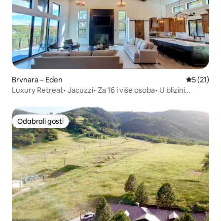
Brvnara – Eden
Prosječna 
5 (21)
Luxury Retreat• Jacuzzi• Za 16 i više osoba• U blizini
Powdera
Odabrali gosti
Odabrali gosti