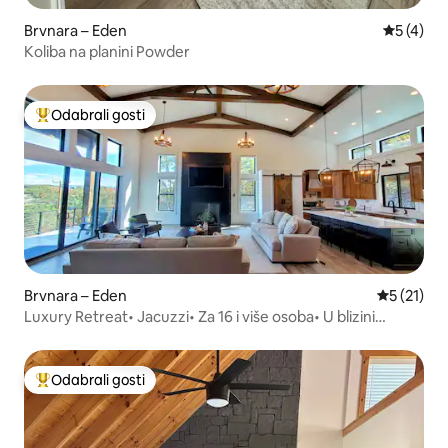
Brvnara – Eden
Prosječna
5 (4)
Koliba na planini Powder
Odabrali gosti
Među najviše rangiranima s oznakom „Odabrali gosti”
Brvnara – Eden
Prosječna 
5 (21)
Luxury Retreat• Jacuzzi• Za 16 i više osoba• U blizini
Powdera
Odabrali gosti
Među najviše rangiranima s oznakom „Odabrali gosti”