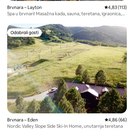
Brvnara – Layton
Prosječna ocje
4,83 (113)
Spa u brvnari! Masažna kada, sauna, teretana, igraonica,
vanjsko ognjište
Odabrali gosti
Odabrali gosti
Brvnara – Eden
Prosječna ocje
4,86 (66)
Nordic Valley Slope Side Ski-In Home, unutarnja teretana