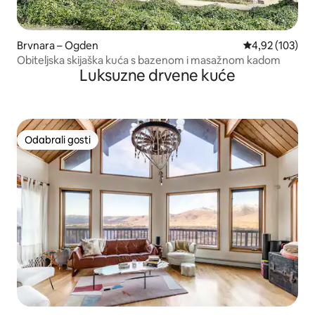
Brvnara – Ogden
Prosječna ocjen
4,92 (103)
Obiteljska skijaška kuća s bazenom i masažnom kadom
Luksuzne drvene kuće
Odabrali gosti
Odabrali gosti