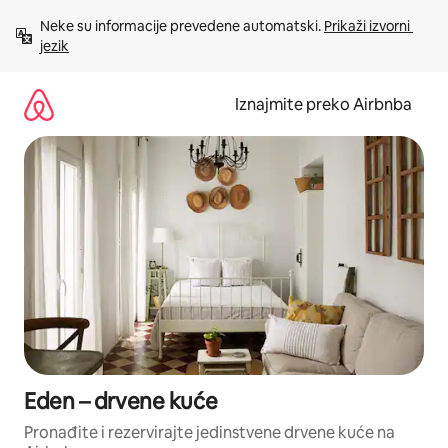
Prijeđi
Neke su informacije prevedene automatski. 
Prikaži izvorni 
na
jezik
sadržaj
Iznajmite preko Airbnba
Eden – drvene kuće
Pronađite i rezervirajte jedinstvene drvene kuće na