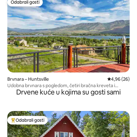
Odabrali gosti
Odabrali gosti
Brvnara – Huntsville
Prosječna ocje
4,96 (26)
Udobna brvnara s pogledom, četiri bračna kreveta i
Drvene kuće u kojima su gosti sami
masažnom kadom!
Odabrali gosti
Među najviše rangiranima s oznakom „Odabrali gosti”