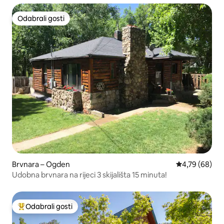
Odabrali gosti
Odabrali gosti
Brvnara – Ogden
Prosječna ocje
4,79 (68)
Udobna brvnara na rijeci 3 skijališta 15 minuta!
Odabrali gosti
Među najviše rangiranima s oznakom „Odabrali gosti”