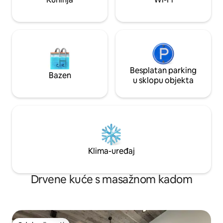
nezaboravno vrijem
najam kajaka/SUP-A/kanua • 10 minuta
do Great Salt Lakea/otoka Antelope • 30
minuta do skijanja
Besplatan parking
Bazen
u sklopu objekta
Klima-uređaj
Drvene kuće s masažnom kadom