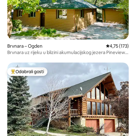
Brvnara – Ogden
Prosječna ocje
4,75 (173)
Brvnara uz rijeku u blizini akumulacijskog jezera Pineview u
Ogdenu
Odabrali gosti
Među najviše rangiranima s oznakom „Odabrali gosti”