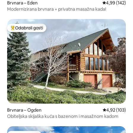
Brvnara – Eden
Prosječna ocjen
4,99 (142)
Modernizirana brvnara + privatna masažna kada!
Odabrali gosti
Među najviše rangiranima s oznakom „Odabrali gosti”
Brvnara – Ogden
Prosječna ocjen
4,92 (103)
Obiteljska skijaška kuća s bazenom i masažnom kadom