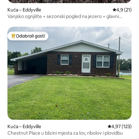
Kuća – Eddyville
Prosječna oc
4,9 (21)
Vanjsko ognjište + sezonski pogled na jezero + glavni
apartman
Odabrali gosti
Među najviše rangiranima s oznakom „Odabrali gosti”
Kuća – Eddyville
Prosječna ocjen
4,97 (123)
Chestnut Place u blizini mjesta za lov, ribolov i plovidbu