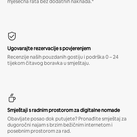
mjesečna rata bez dodatnih naknada.*
Ugovarajte rezervacije s povjerenjem
Recenzije naših pouzdanih gostiju i podrška 0 – 24
tijekom čitavog boravka u smještaju.
Smještaji s radnim prostorom za digitalne nomade
Obavljate posao dok putujete? Pronađite smještaj za
dugoročni najam s brzim bežičnim internetom i
posebnim prostorom za rad.