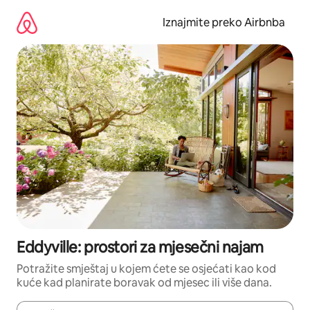
Prijeđi
na
Iznajmite preko Airbnba
sadržaj
Eddyville: prostori za mjesečni najam
Potražite smještaj u kojem ćete se osjećati kao kod
kuće kad planirate boravak od mjesec ili više dana.