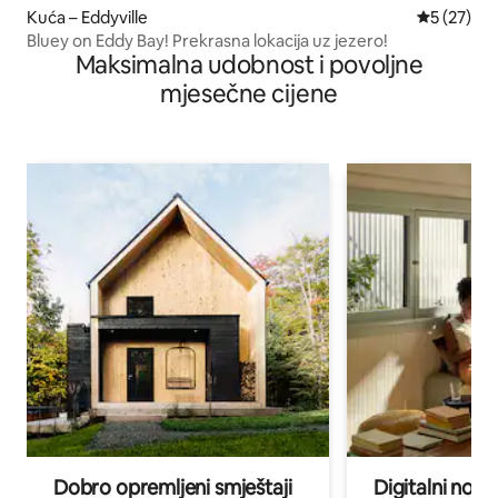
Kuća – Eddyville
Prosječna 
5 (27)
Bluey on Eddy Bay! Prekrasna lokacija uz jezero!
Maksimalna udobnost i povoljne
mjesečne cijene
Dobro opremljeni smještaji
Digitalni noma