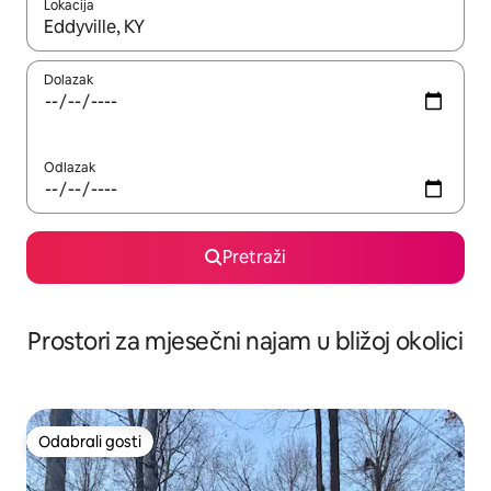
Lokacija
Kada budu dostupni rezultati, moći ćete ih pregledati koristeći
Dolazak
Odlazak
Pretraži
Prostori za mjesečni najam u bližoj okolici
Odabrali gosti
Odabrali gosti