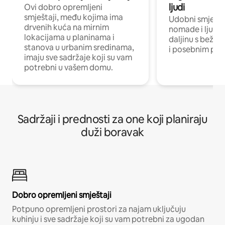
ljudi
Ovi dobro opremljeni
smještaji, među kojima ima
Udobni smještaj
drvenih kuća na mirnim
nomade i ljude 
lokacijama u planinama i
daljinu s bežič
stanova u urbanim sredinama,
i posebnim pro
imaju sve sadržaje koji su vam
potrebni u vašem domu.
Sadržaji i prednosti za one koji planiraju
duži boravak
Dobro opremljeni smještaji
Potpuno opremljeni prostori za najam uključuju
kuhinju i sve sadržaje koji su vam potrebni za ugodan