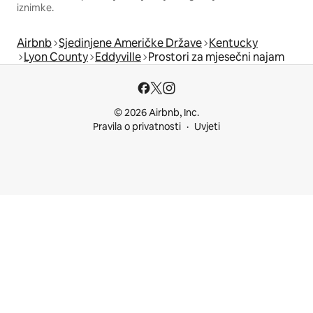
iznimke.
Airbnb
Sjedinjene Američke Države
Kentucky
Lyon County
Eddyville
Prostori za mjesečni najam
© 2026 Airbnb, Inc.
Pravila o privatnosti
Uvjeti