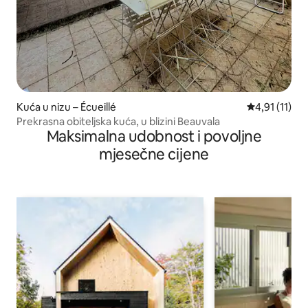
Kuća u nizu – Écueillé
Prosječna ocj
4,91 (11)
Prekrasna obiteljska kuća, u blizini Beauvala
Maksimalna udobnost i povoljne
mjesečne cijene