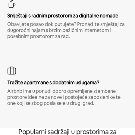
Smještaji s radnim prostorom za digitalne nomade
Obavljate posao dok putujete? Pronađite smještaj za
dugoročni najam s brzim bežičnim internetom i
posebnim prostorom za rad.
Tražite apartmane s dodatnim uslugama?
Airbnb ima u ponudi dobro opremljene stambene
prostore idealne za nove i postojeće zaposlenike te
one koji se zbog posla sele u drugi grad.
Popularni sadržaji u prostorima za