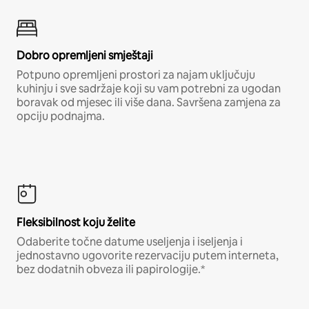
Dobro opremljeni smještaji
Potpuno opremljeni prostori za najam uključuju
kuhinju i sve sadržaje koji su vam potrebni za ugodan
boravak od mjesec ili više dana. Savršena zamjena za
opciju podnajma.
Fleksibilnost koju želite
Odaberite točne datume useljenja i iseljenja i
jednostavno ugovorite rezervaciju putem interneta,
bez dodatnih obveza ili papirologije.*