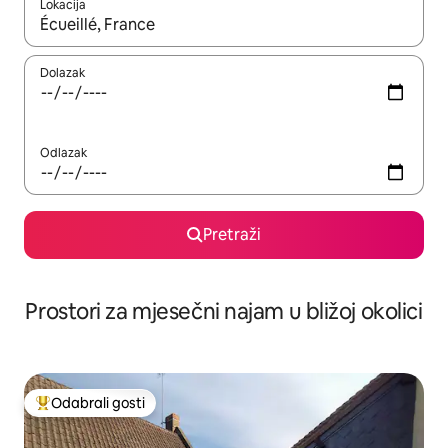
Lokacija
Kada budu dostupni rezultati, moći ćete ih pregledati koristeći
Dolazak
Odlazak
Pretraži
Prostori za mjesečni najam u bližoj okolici
Odabrali gosti
Među najviše rangiranima s oznakom „Odabrali gosti”