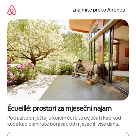
Prijeđi
na
Iznajmite preko Airbnba
sadržaj
Écueillé: prostori za mjesečni najam
Potražite smještaj u kojem ćete se osjećati kao kod
kuće kad planirate boravak od mjesec ili više dana.