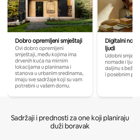
Dobro opremljeni smještaji
Digitalni noma
ljudi
Ovi dobro opremljeni
smještaji, među kojima ima
Udobni smještaj
drvenih kuća na mirnim
nomade i ljude 
lokacijama u planinama i
daljinu s bežič
stanova u urbanim sredinama,
i posebnim pro
imaju sve sadržaje koji su vam
potrebni u vašem domu.
Sadržaji i prednosti za one koji planiraju
duži boravak