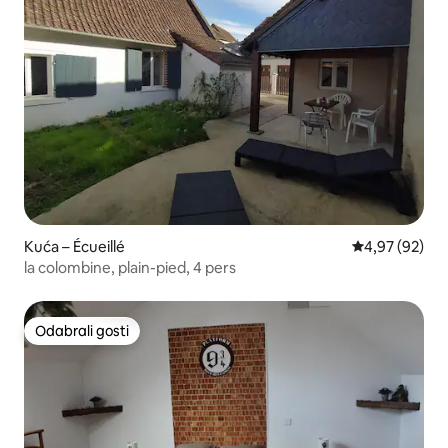
Kuća – Écueillé
Prosječna ocje
4,97 (92)
la colombine, plain-pied, 4 pers
Odabrali gosti
Odabrali gosti