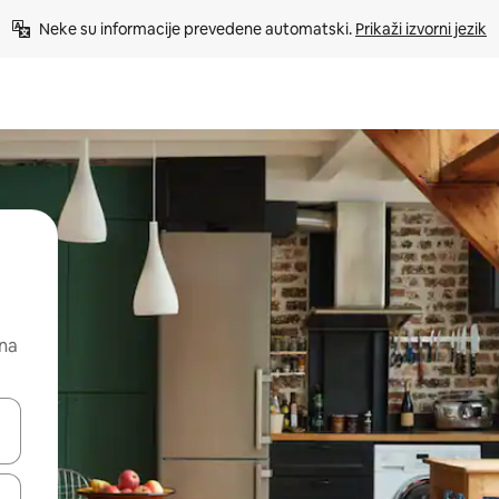
Neke su informacije prevedene automatski. 
Prikaži izvorni jezik
 na
dati koristeći se strelicama prema gore i prema dolje, kao i dodirom i