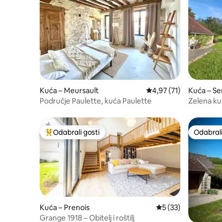
Kuća – Meursault
Prosječna ocjena: 4,97/
4,97 (71)
Kuća – S
Područje Paulette, kuća Paulette
Zelena ku
Verte
Odabrali gosti
Odabrali
Među najviše rangiranima s oznakom „Odabrali gosti”
Odabrali
Kuća – Prenois
Prosječna ocjena: 5/
5 (33)
Grange 1918 – Obitelj i roštilj