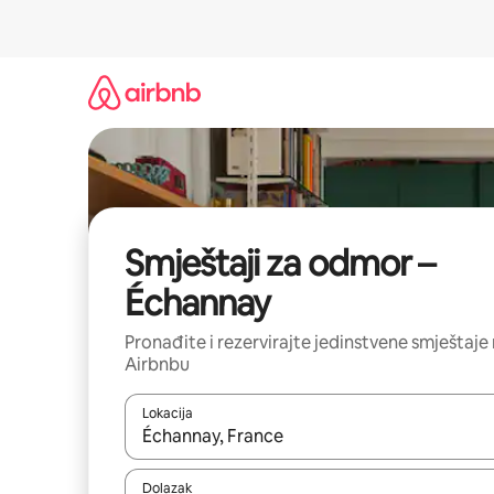
Prijeđi
na
sadržaj
Smještaji za odmor –
Échannay
Pronađite i rezervirajte jedinstvene smještaje
Airbnbu
Lokacija
Kada budu dostupni rezultati, moći ćete ih pregle
Dolazak