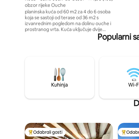
trampolin). Savršeno mjesto za druž
obzor rijeke Ouche
opuštanje s
planinska kuća od 60 m2 za 4 do 6 osoba
ćete se.
koja se sastoji od terase od 36 m2 s
izvanrednim pogledom na dolinu ouche i
prostranog vrta. Kuća uključuje dvije
Popularni s
spavaće sobe, kupaonicu i WC, potpuno
opremljenu kuhinju, dnevni boravak
(kauč na razvlačenje) i blagovaonicu.
Idealno za provođenje vremena s obitelji
ili prijateljima. U blizini Beaunea i Dijona
(30 min), pekarnice u Saint Victoru (5
min) i supermarketa u Fleureyu (15 min)
Kuća horizonta također je dostupna u
Bligny S/O, ne ustručavajte se pogledati
Kuhinja
Wi-F
D
Odabrali gosti
Odabra
Među najviše rangiranima s oznakom „Odabrali gosti”
Među naj