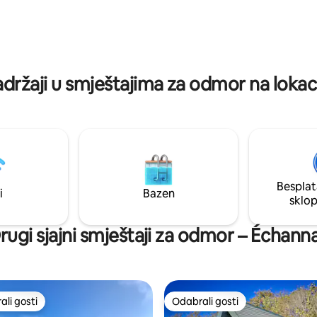
enje i
prirodno umjerenoj temperatur
 obitelji ili prijateljima. Zaljubit
unutrašnjosti tijekom cijelog lje
adržaji u smještajima za odmor na lokac
Besplat
i
Bazen
sklo
rugi sjajni smještaji za odmor – Échann
li gosti
Odabrali gosti
više rangiranima s oznakom „Odabrali gosti”
Odabrali gosti