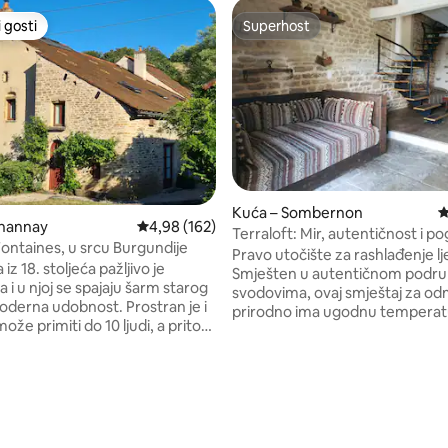
 gosti
Superhost
 gosti
Superhost
Kuća – Sombernon
P
channay
Prosječna ocjena: 4,98/5, recenzija: 162
4,98 (162)
Terraloft: Mir, autentičnost i p
Fontaines, u srcu Burgundije
dolinu
Pravo utočište za rashlađenje lje
iz 18. stoljeća pažljivo je
Smješten u autentičnom podr
 i u njoj se spajaju šarm starog
svodovima, ovaj smještaj za o
moderna udobnost. Prostran je i
prirodno ima ugodnu temperatu
ože primiti do 10 ljudi, a pritom
za velikih vrućina. Zahvaljujuć
čuvati privatnost svih gostiju.
zidovima i tradicionalnoj arhitek
jno prostora za stvaranje
ostaje hladna bez klima-uređaja 
h zajedničkih uspomena.
idealnu udobnost za odmor na
dovi održavaju ga hladnim.
provedenog u razgledavanju ili
njak nudi brojne aktivnosti za
aktivnostima. Rijetka imovina k
rijeme (boćanje, stolni tenis,
, recenzija: 108
omogućiti da uživate u mirnim 