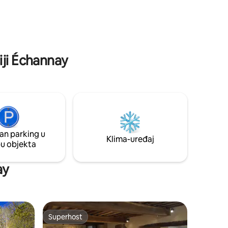
i u
ta.
iji Échannay
an parking u
Klima-uređaj
pu objekta
ay
Superhost
Superhost