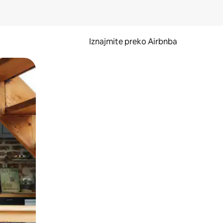
Iznajmite preko Airbnba
li prelaskom prstom po zaslonu.