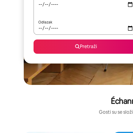
Odlazak
Pretraži
Échann
Gosti su se složi